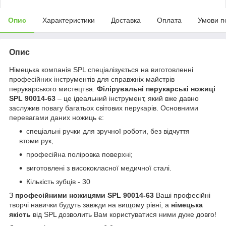
Опис
Характеристики
Доставка
Оплата
Умови п
Опис
Німецька компанія SPL спеціалізується на виготовленні
професійних інструментів для справжніх майстрів
перукарського мистецтва.
Філірувальні перукарські ножиці
SPL 90014-63
– це ідеальний інструмент, який вже давно
заслужив повагу багатьох світових перукарів. Основними
перевагами даних ножиць є:
спеціальні ручки для зручної роботи, без відчуття
втоми рук;
професійна поліровка поверхні;
виготовлені з висококласної медичної сталі.
Кількість зубців - 30
З
професійними ножицями SPL 90014-63
Ваші професійні
творчі навички будуть завжди на вищому рівні, а
німецька
якість
від SPL дозволить Вам користуватися ними дуже довго!