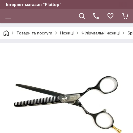
Інтернет-магазин "Flattop"
Товари та послуги
Ножиці
Філірувальні ножиці
Sp