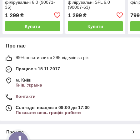
філірувальні 6,0 (90071-
філірувальні SPL 6,0
філі
35)
(90007-63)
1 299
1 299
799
₴
₴
Купити
Купити
Про нас
99% позитивних з 295 відгуків за рік
Працює з 15.11.2017
м. Київ
Київ, Україна
Контакти
Сьогодні працює з 09:00 до 17:00
Показати весь графік роботи
Про нас