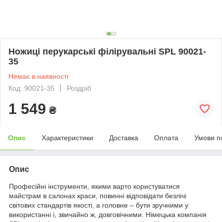
Ножиці перукарські філірувальні SPL 90021-
35
Немає в наявності
Код: 90021-35
Роздріб
1 549
₴
Опис
Характеристики
Доставка
Оплата
Умови п
Опис
Професійні інструменти, якими варто користуватися
майстрам в салонах краси, повинні відповідати безлічі
світових стандартів якості, а головне – бути зручними у
використанні і, звичайно ж, довговічними. Німецька компанія