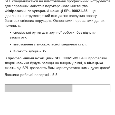
SPL спеціалізується на виготовленні професійних інструментів
для справжніх майстрів перукарського мистецтва.
Філіровочні перукарські ножиці SPL 90021-35
– це
ідеальний інструмент, який вже давно заслужив повагу
багатьох світових перукарів. Основними перевагами даних
ножиць є:
спеціальні ручки для зручної роботи, без відчуття
втоми рук;
виготовлені з висококласної медичної сталі.
Кількість зубців - 35
З
професійними ножицями SPL 90021-35
Ваші професійні
творчі навички будуть завжди на вищому рівні, а
німецька
якість
від SPL дозволить Вам користуватися ними дуже довго!
Довжина робочої поверхні - 5,5