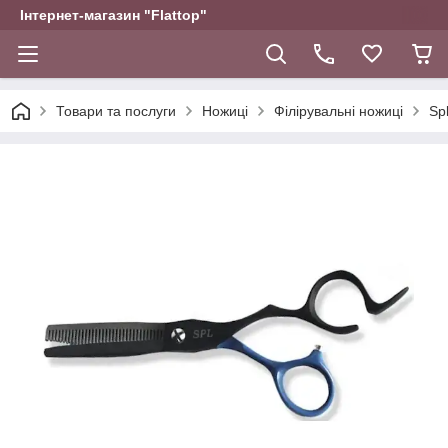
Інтернет-магазин "Flattop"
Товари та послуги
Ножиці
Філірувальні ножиці
Sp