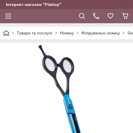
Інтернет-магазин "Flattop"
Товари та послуги
Ножиці
Філірувальні ножиці
Sw