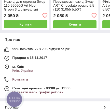
Ножиці для стрижки Sway
Перукарські ножиці Sway
Філі
110 36060G Art Neon
ART Chocolate розмір 5,5
Art 
Green 6 філірувальні
(110 31055 5,50")
5,50
2 050
2 050
2 0
₴
₴
Купити
Купити
Про нас
99% позитивних з 295 відгуків за рік
Працює з 15.11.2017
м. Київ
Київ, Україна
Контакти
Сьогодні працює з 09:00 до 19:00
Показати весь графік роботи
КНОПКА
ЗВ'ЯЗКУ
Про нас