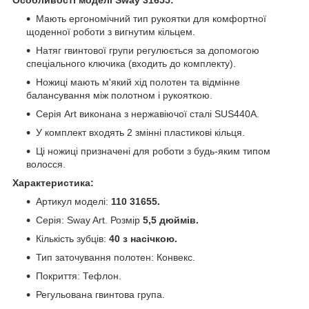
Мають ергономічний тип рукоятки для комфортної
щоденної роботи з вигнутим кільцем.
Натяг гвинтової групи регулюється за допомогою
спеціального ключика (входить до комплекту).
Ножиці мають м'який хід полотен та відмінне
балансування між полотном і рукояткою.
Серія Art виконана з нержавіючої сталі SUS440A.
У комплект входять 2 змінні пластикові кільця.
Ці ножиці призначені для роботи з будь-яким типом
волосся.
Характеристика:
Артикул моделі:
110 31655.
Серія: Sway Art. Розмір
5,5 дюймів.
Кількість зубців:
40 з насічкою.
Тип заточування полотен: Конвекс.
Покриття: Тефлон.
Регульована гвинтова група.