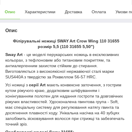
Опис
Характеристики
Доставка
Оплата
Умови п
Опис
Філірувальні ножиці SWAY Art Crow Wing 110 31655
розмір 5,5 (110 31655 5,50")
Sway Art
- це моделі перукарських ножиць в ексклюзивних
кольорах, з тефлоновим або титановим покриттям, та
антиалергенним захистом стійким до стирання.
Виготовляється з високоякісної нержавіючої сталі марки
SUS440A з твердістю за Роквеллом 56-57 HRC.
Усі ножиці з
серії Art
мають конвексне заточення, з гострим
кутом ріжучого краю, додатковим шліфуванням і
хонінгуванням полотен для надання гостроти та довговічних
ріжучих властивостей. Удосконалена гвинтова група - Soft,
має спеціальну систему для регулювання натягу гвинта та
досягнення плавності ходу. Унікальна насічка на 40 зубцях
запобіжить зісковзування волосся при стрижці та забезпечать
точний зріз.
Особливості моделі Sway 31655: