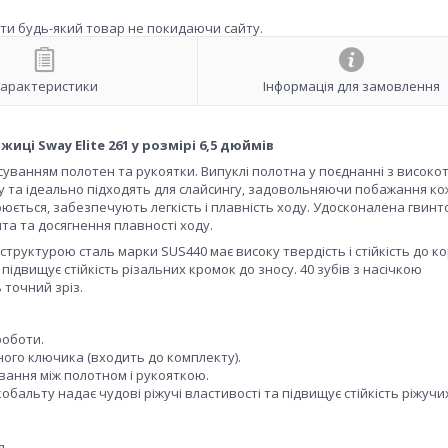
ити будь-який товар не покидаючи сайту.
арактеристики
Інформація для замовлення
иці Sway Elite 261 у розмірі 6,5 дюймів
суванням полотен та рукоятки. Випуклі полотна у поєднанні з висок
 та ідеально підходять для слайсингу, задовольняючи побажання ко
юється, забезпечують легкість і плавність ходу. Удосконалена гвинт
нта та досягнення плавності ходу.
а структурою сталь марки SUS440 має високу твердість і стійкість до кор
підвищує стійкість різальних кромок до зносу. 40 зубів з насічкою
 точний зріз.
роботи.
ного ключика (входить до комплекту).
вання між полотном і рукояткою.
кобальту надає чудові ріжучі властивості та підвищує стійкість ріжучи
я.