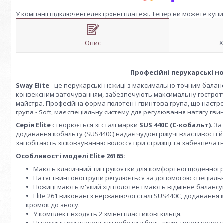
У компанії підключені електронні платежі. Тепер ви можете куп
Опис
Х
Професійні перукарські нож
Sway Elite
- це перукарські ножиці з максимально точним балан
конвексним заточуванням, забезпечують максимальну гостроту
майстра. Професійна форма полотен і гвинтова група, що настро
група - Soft, має спеціальну систему для регулювання натягу гви
Серія Elite
створюється зі сталі марки
SUS 440C (С-кобальт)
. З
додавання кобальту (SUS440С) надає чудові ріжучі властивості й 
запобігають зісковзуванню волосся при стрижці та забезпечать
Особливості моделі Elite 26165:
Мають класичний тип рукоятки для комфортної щоденної 
Натяг гвинтової групи регулюється за допомогою спеціаль
Ножиці мають м'який хід полотен і мають відмінне балансу
Elite 261 виконані з нержавіючої сталі SUS440C, додавання 
кромок до зносу.
У комплект входять 2 змінні пластикові кільця.
Ці ножиці призначені для роботи з будь-яким типом волосс