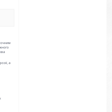
оточним
жного
ова
озії, а
х