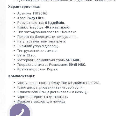
Характеристика:
Артикул: 110 26165.
Клас:
Sway Elite.
Розмір полотна:
6,5 дюймів.
Кількість зубців:
40 з насічкою.
Тип заточування полотен: Конвекс.
Покриття: Дзеркальне полірування.
Регульована гвинтова група.
Зйомний упор під палець.
Тип рукоятки: класична.
Вага:
55 гр.
Матеріал: нержавіюча сталь
SUS440С.
Твердість стали за Роквеллом:
59-61 HRC.
Країна виробник: Корея.
Комплектація:
Філірувальні ножиці Sway Elite 6,5 дюймів серії 261.
Ключ для регулювання гвинтової групи.
2 пластикові кільця (встановлені в ножиці).
Фірмова серветка для ножиць.
Флакон з маслом для ножиць.