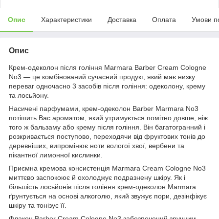
Опис
Характеристики
Доставка
Оплата
Умови п
Опис
Крем-одеколон після гоління Marmara Barber Cream Cologne
No3 — це комбінований сучасний продукт, який має низку
переваг одночасно 3 засобів після гоління: одеколону, крему
та лосьйону.
Насичені парфумами, крем-одеколон Barber Marmara No3
потішить Вас ароматом, який утримується помітно довше, ніж
того ж бальзаму або крему після гоління. Він багатогранний і
розкривається поступово, переходячи від фруктових тонів до
деревніших, випромінює ноти вологої хвої, вербени та
пікантної лимонної кислинки.
Приємна кремова консистенція Marmara Cream Cologne No3
миттєво заспокоює й охолоджує подразнену шкіру. Як і
більшість лосьйонів після гоління крем-одеколон Marmara
ґрунтується на основі алкоголю, який звужує пори, дезінфікує
шкіру та тонізує її.
Флакон Barber Cream Cologne No3 забезпечений зручним