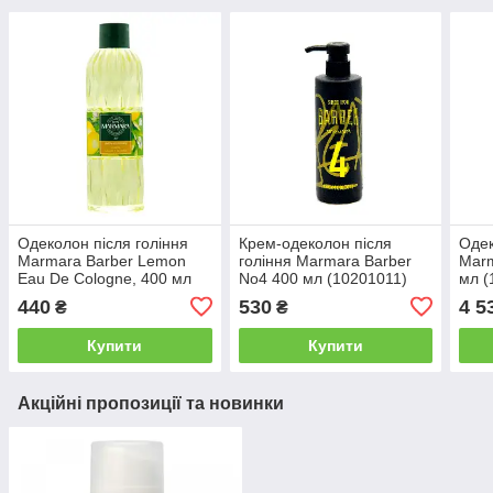
Одеколон після гоління
Крем-одеколон після
Одек
Marmara Barber Lemon
гоління Marmara Barber
Marm
Eau De Cologne, 400 мл
No4 400 мл (10201011)
мл (
(10202174)
440
530
4 5
₴
₴
Купити
Купити
Акційні пропозиції та новинки