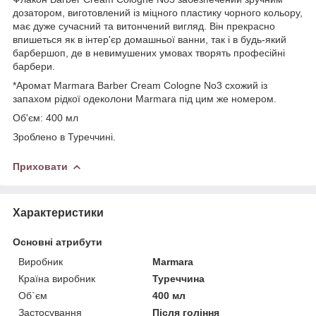
дозатором, виготовлений із міцного пластику чорного кольору,
має дуже сучасний та витончений вигляд. Він прекрасно
впишеться як в інтер'єр домашньої ванни, так і в будь-який
барбершоп, де в невимушених умовах творять професійні
барбери.
*Аромат Marmara Barber Cream Cologne No3 схожий із
запахом рідкої одеколони Marmara під цим же номером.
Об'єм: 400 мл
Зроблено в Туреччині.
Приховати
Характеристики
Основні атрибути
Виробник
Marmara
Країна виробник
Туреччина
Об`єм
400 мл
Застосування
Після гоління