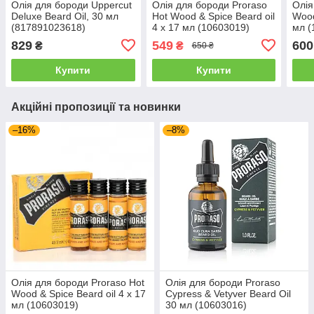
Олія для бороди Uppercut
Олія для бороди Proraso
Олія
Deluxe Beard Oil, 30 мл
Hot Wood & Spice Beard oil
Wood
(817891023618)
4 х 17 мл (10603019)
мл (
829
549
600
₴
₴
650 ₴
Купити
Купити
Акційні пропозиції та новинки
–16%
–8%
Олія для бороди Proraso Hot
Олія для бороди Proraso
Wood & Spice Beard oil 4 х 17
Cypress & Vetyver Beard Oil
мл (10603019)
30 мл (10603016)