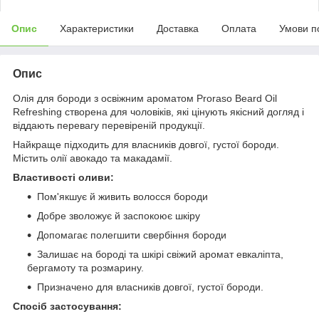
Опис
Характеристики
Доставка
Оплата
Умови п
Опис
Олія для бороди з освіжним ароматом Proraso Beard Oil
Refreshing створена для чоловіків, які цінують якісний догляд і
віддають перевагу перевіреній продукції.
Найкраще підходить для власників довгої, густої бороди.
Містить олії авокадо та макадамії.
Властивості оливи:
Пом'якшує й живить волосся бороди
Добре зволожує й заспокоює шкіру
Допомагає полегшити свербіння бороди
Залишає на бороді та шкірі свіжий аромат евкаліпта,
бергамоту та розмарину.
Призначено для власників довгої, густої бороди.
Спосіб застосування: