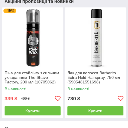
Акційні пропозиції та новинки
–15%
Піна для стайлінгу з сильним
Лак для волосся Barberito
укладанням The Shave
Extra Hold Hairspray, 750 мл
Factory, 200 мл (10705062)
(5905481551698)
В наявності
В наявності
339
730
₴
₴
400 ₴
Купити
Купити