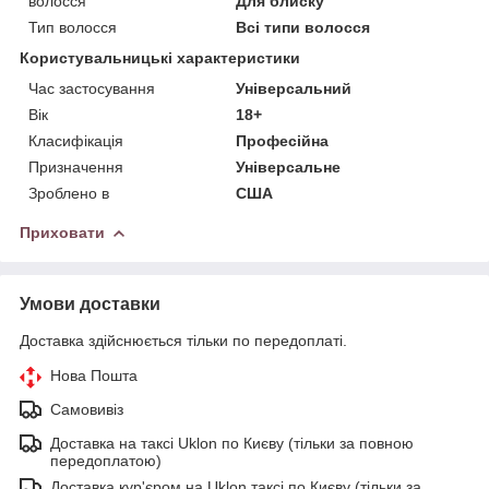
волосся
Для блиску
Тип волосся
Всі типи волосся
Користувальницькі характеристики
Час застосування
Універсальний
Вік
18+
Класифікація
Професійна
Призначення
Універсальне
Зроблено в
США
Приховати
Умови доставки
Доставка здійснюється тільки по передоплаті.
Нова Пошта
Самовивіз
Доставка на таксі Uklon по Києву (тільки за повною
передоплатою)
Доставка кур'єром на Uklon таксі по Києву (тільки за