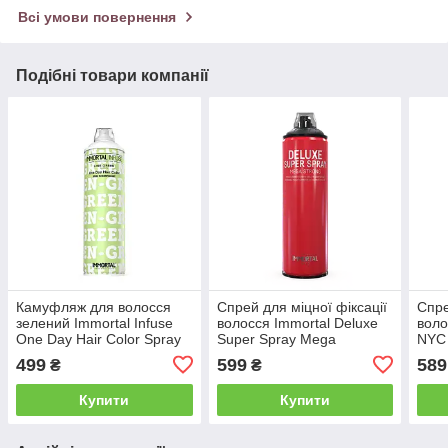
Всі умови повернення
Подібні товари компанії
Камуфляж для волосся
Спрей для міцної фіксації
Спре
зелений Immortal Infuse
волосся Immortal Deluxe
воло
One Day Hair Color Spray
Super Spray Mega
NYC 
Lime Green, 200 мл (INF-
Strong,500мл (INF-108)
мл (
499
599
589
₴
₴
168)
Купити
Купити