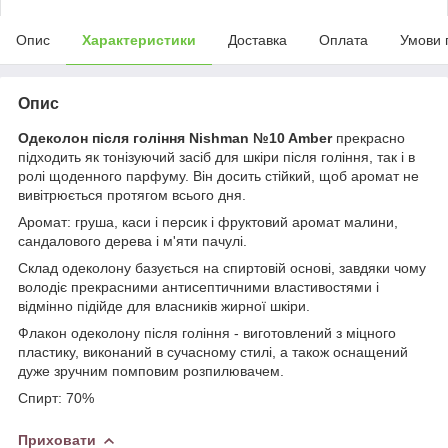
Опис
Характеристики
Доставка
Оплата
Умови 
Опис
Одеколон після гоління Nishman №10 Amber
прекрасно
підходить як тонізуючий засіб для шкіри після гоління, так і в
ролі щоденного парфуму. Він досить стійкий, щоб аромат не
вивітрюється протягом всього дня.
Аромат: груша, каси і персик і фруктовий аромат малини,
сандалового дерева і м'яти пачулі.
Склад одеколону базується на спиртовій основі, завдяки чому
володіє прекрасними антисептичними властивостями і
відмінно підійде для власників жирної шкіри.
Флакон одеколону після гоління - виготовлений з міцного
пластику, виконаний в сучасному стилі, а також оснащений
дуже зручним помповим розпилювачем.
Спирт: 70%
Приховати