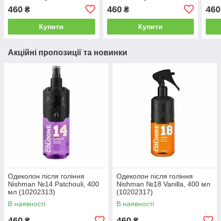
(10202048)
(10202046)
(102
460
460
460
₴
₴
Купити
Купити
Акційні пропозиції та новинки
Одеколон після гоління
Одеколон після гоління
Nishman №14 Patchouli, 400
Nishman №18 Vanilla, 400 мл
мл (10202313)
(10202317)
В наявності
В наявності
460
460
₴
₴