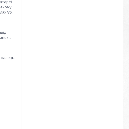
батареї
-якому
елях
V5
,
від
инок з
 палець.