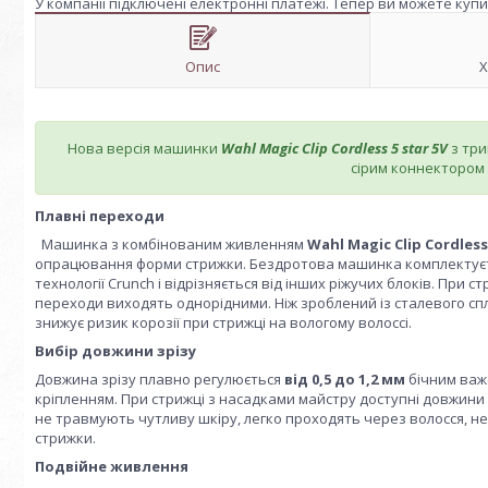
У компанії підключені електронні платежі. Тепер ви можете куп
Опис
Х
Нова версія машинки
Wahl Magic Clip Cordless 5 star 5V
з три
сірим коннектором 
Плавні переходи
Машинка з комбінованим живленням
Wahl Magic Clip Cordless
опрацювання форми стрижки. Бездротова машинка комплектуєть
технології Crunch і відрізняється від інших ріжучих блоків. При
переходи виходять однорідними. Ніж зроблений із сталевого сп
знижує ризик корозії при стрижці на вологому волоссі.
Вибір довжини зрізу
Довжина зрізу плавно регулюється
від 0,5 до 1,2 мм
бічним важе
кріпленням. При стрижці з насадками майстру доступні довжини до 
не травмують чутливу шкіру, легко проходять через волосся, не
стрижки.
Подвійне живлення