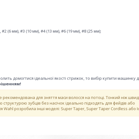
#2 (6 мм), #3 (10 мм), #4 (13 мм), #6 (19 мм), #8 (25 мм);
олить домогтися ідеальної якості стрижок, то вибір купити машинку 
рішенням!
 не рекомендована для зняття маси волосся на потоці. Тонкий ніж шви
кою структурою зубців без насічок ідеально підходять для фейдів або
 Wahl розробила інші моделі: Super Taper, Super Taper Cordless або I