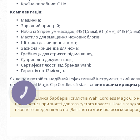
Країна-виробник: США.
Комплектація:
Машинка;
Зарядний пристрій;
Набір із 8 преміум-насадок, #½ (1,5 мм), #1 (3 мм), #1½ (4,5 мм), 
Мастило для змащення ножових блоків;
Щіточка для чищення ножа;
Захисна кришечка для ножа;
Гребінець для стрижки під машинку;
Супровідна документація;
Сертифікат якості від бренда Wahl;
Гарантія на 12 місяців.
Якщо вам потрібен надійний і ефективний інструмент, який дозв
стрижки Wahl Magic Clip Cordless 5 star -
стане вашим кращим 
Увага!
Машинка барберів і стилістів Wahl Cordless Magic Clip
нагрівається при знятті довгого густого волосся. Ножі з глад
плавного зведення «на ні». Для зняття маси волосся корпорація