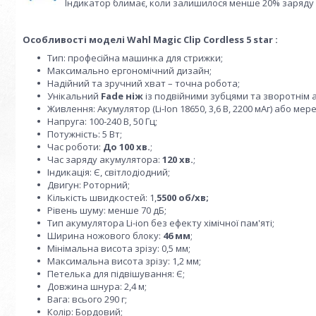
Індикатор блимає, коли залишилося менше 20% заряду 
Особливості моделі Wahl Magic Clip Cordless 5 star :
Тип: професійна машинка для стрижки;
Максимально ергономічний дизайн;
Надійний та зручний хват – точна робота;
Унікальний
Fade ніж
із подвійними зубцями та зворотнім 
Живлення: Акумулятор (Li-Ion 18650, 3,6 В, 2200 мАг) або мере
Напруга: 100-240 В, 50 Гц;
Потужність: 5 Вт;
Час роботи:
До 100 хв.
;
Час заряду акумулятора:
120 хв.
;
Індикація: Є, світлодіодний;
Двигун: Роторний;
Кількість швидкостей: 1,
5500 об/хв;
Рівень шуму: менше 70 дБ;
Тип акумулятора Li-ion без ефекту хімічної пам'яті;
Ширина ножового блоку:
46 мм
;
Мінімальна висота зрізу: 0,5 мм;
Максимальна висота зрізу: 1,2 мм;
Петелька для підвішування: Є;
Довжина шнура: 2,4 м;
Вага: всього 290 г;
Колір: Бордовий;