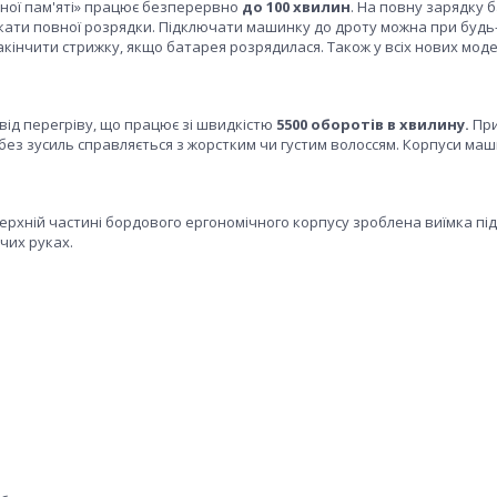
чної пам'яті» працює безперервно
до 100 хвилин
. На повну зарядку 
чекати повної розрядки. Підключати машинку до дроту можна при будь
кінчити стрижку, якщо батарея розрядилася. Також у всіх нових мод
ід перегріву, що працює зі швидкістю
5500 оборотів в хвилину.
При
без зусиль справляється з жорстким чи густим волоссям. Корпуси маш
ерхній частині бордового ергономічного корпусу зроблена виїмка під
чих руках.