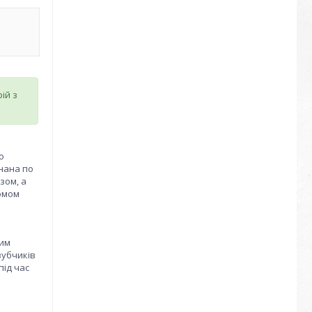
ій з
о
нана по
зом, а
ромом
вим
зубчиків
під час