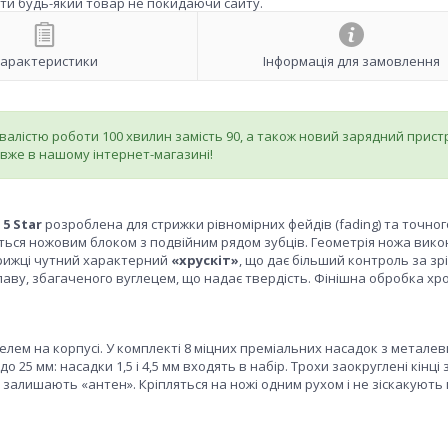
ити будь-який товар не покидаючи сайту.
арактеристики
Інформація для замовлення
валістю роботи 100 хвилин замість 90, а також новий зарядний пристр
вже в нашому інтернет-магазині!
 5 Star
розроблена для стрижки рівномірних фейдів (fading) та точног
ся ножовим блоком з подвійним рядом зубців. Геометрія ножа вико
 стрижці чутний характерний
«хрускіт»
, що дає більший контроль за зрі
лаву, збагаченого вуглецем, що надає твердість. Фінішна обробка х
лем на корпусі. У комплекті 8 міцних преміальних насадок з метале
25 мм: насадки 1,5 і 4,5 мм входять в набір. Трохи заокруглені кінці 
 залишають «антен». Кріпляться на ножі одним рухом і не зіскакують 