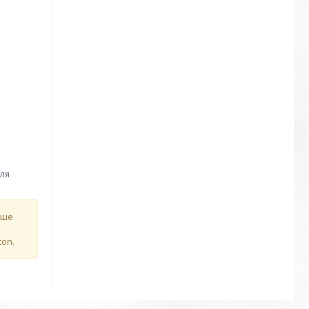
для
дше
con.