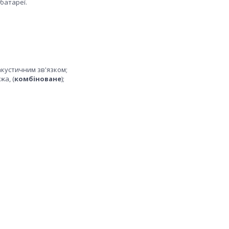
батареї.
акустичним зв'язком;
жа, (
комбіноване
);