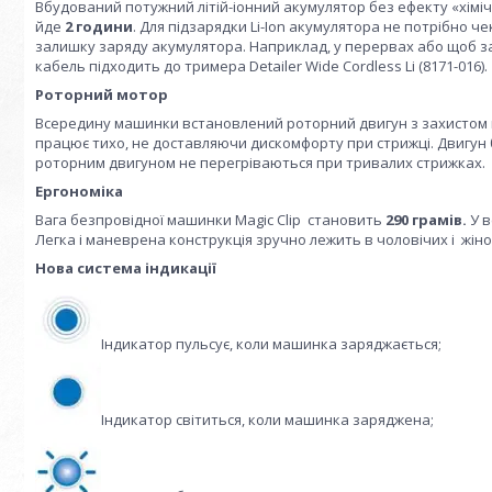
Вбудований потужний літій-іонний акумулятор без ефекту «хімі
йде
2 години
. Для підзарядки Li-Ion акумулятора не потрібно 
залишку заряду акумулятора. Наприклад, у перервах або щоб за
кабель підходить до тримера Detailer Wide Cordless Li (8171-016).
Роторний мотор
Всередину машинки встановлений роторний двигун з захистом в
працює тихо, не доставляючи дискомфорту при стрижці. Двигун 
роторним двигуном не перегріваються при тривалих стрижках.
Ергономіка
Вага безпровідної машинки Magic Clip становить
290 грамів.
У в
Легка і маневрена конструкція зручно лежить в чоловічих і жіно
Нова система індикації
Індикатор пульсує, коли машинка заряджається;
Індикатор світиться, коли машинка заряджена;