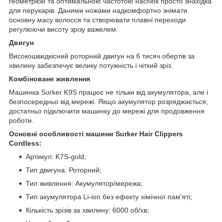
геометрією та оптимальною частотою насічок просто знахідка
для перукарів. Даними ножами надкомфортно знімати
основну масу волосся та створювати плавні переходи
регулюючи висоту зрізу важелем.
Двигун
Високошвидкісний роторний двигун на 6 тисяч обертів за
хвилину забезпечує велику потужність і чіткий зріз.
Комбіноване живлення
Машинка Surker K9S працює не тільки від акумулятора, але і
безпосередньо від мережі. Якщо акумулятор розряджається,
достатньо підключити машинку до мережі для продовження
роботи.
Основні особливості машини Surker Hair Clippers
Cordless:
Артикул: K7S-gold;
Тип двигуна: Роторний;
Тип живлення: Акумулятор/мережа;
Тип акумулятора Li-ion без ефекту хімічної пам'яті;
Кількість зрізів за хвилину: 6000 об/хв;