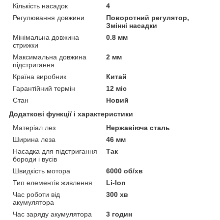
Кількість насадок
4
Регулювання довжини
Поворотний регулятор,
Змінні насадки
Мінімальна довжина
0.8 мм
стрижки
Максимальна довжина
2 мм
підстригання
Країна виробник
Китай
Гарантійний термін
12 міс
Стан
Новий
Додаткові функції і характеристики
Матеріал лез
Нержавіюча сталь
Ширина леза
46 мм
Насадка для підстригання
Так
бороди і вусів
Швидкість мотора
6000 об/хв
Тип елементів живлення
Li-Ion
Час роботи від
300 хв
акумулятора
Час заряду акумулятора
3 годин