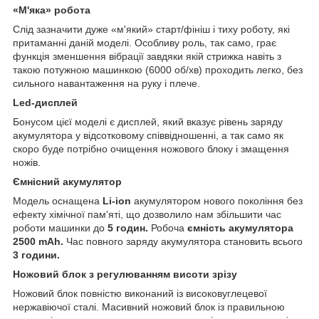
«М'яка» робота
Слід зазначити дуже «м'який» старт/фініш і тиху роботу, які
притаманні даній моделі. Особливу роль, так само, грає
функція зменшення вібрації завдяки якій стрижка навіть з
такою потужною машинкою (6000 об/хв) проходить легко, без
сильного навантаження на руку і плече.
Led-дисплей
Бонусом цієї моделі є дисплей, який вказує рівень заряду
акумулятора у відсотковому співвідношенні, а так само як
скоро буде потрібно очищення ножового блоку і змащення
ножів.
Ємнісний акумулятор
Модель оснащена
Li-ion
акумулятором нового покоління без
ефекту хімічної пам'яті, що дозволило нам збільшити час
роботи машинки до
5 годин.
Робоча
ємність акумулятора
2500 mAh.
Час повного заряду акумулятора становить всього
3 години.
Ножовий блок з регулюванням висоти зрізу
Ножовий блок повністю виконаний із високовуглецевої
нержавіючої сталі. Масивний ножовий блок із правильною