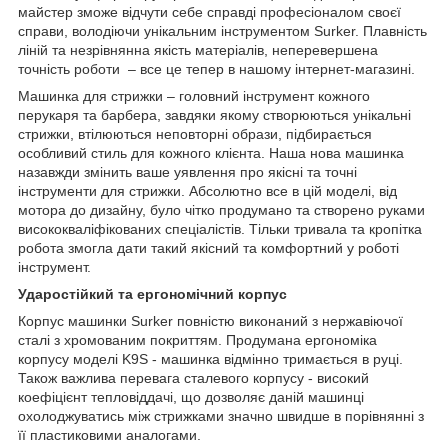
майстер зможе відчути себе справді професіоналом своєї
справи, володіючи унікальним інструментом Surker. Плавність
ліній та незрівнянна якість матеріалів, неперевершена
точність роботи – все це тепер в нашому інтернет-магазині.
Машинка для стрижки – головний інструмент кожного
перукаря та барбера, завдяки якому створюються унікальні
стрижки, втілюються неповторні образи, підбирається
особливий стиль для кожного клієнта. Наша нова машинка
назавжди змінить ваше уявлення про якісні та точні
інструменти для стрижки. Абсолютно все в цій моделі, від
мотора до дизайну, було чітко продумано та створено руками
висококваліфікованих спеціалістів. Тільки тривала та кропітка
робота змогла дати такий якісний та комфортний у роботі
інструмент.
Ударостійкий та ергономічний корпус
Корпус машинки Surker повністю виконаний з нержавіючої
сталі з хромованим покриттям. Продумана ергономіка
корпусу моделі K9S - машинка відмінно тримається в руці.
Також важлива перевага сталевого корпусу - високий
коефіцієнт тепловіддачі, що дозволяє даній машинці
охолоджуватись між стрижками значно швидше в порівнянні з
її пластиковими аналогами.