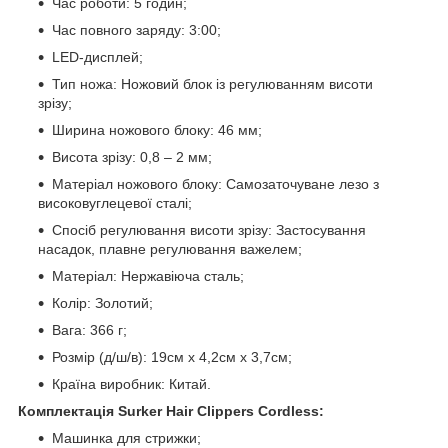
Час роботи: 5 годин;
Час повного заряду: 3:00;
LED-дисплей;
Тип ножа: Ножовий блок із регулюванням висоти
зрізу;
Ширина ножового блоку: 46 мм;
Висота зрізу: 0,8 – 2 мм;
Матеріал ножового блоку: Самозаточуване лезо з
високовуглецевої сталі;
Спосіб регулювання висоти зрізу: Застосування
насадок, плавне регулювання важелем;
Матеріал: Нержавіюча сталь;
Колір: Золотий;
Вага: 366 г;
Розмір (д/ш/в): 19см х 4,2см х 3,7см;
Країна виробник: Китай.
Комплектація Surker Hair Clippers Cordless:
Машинка для стрижки;