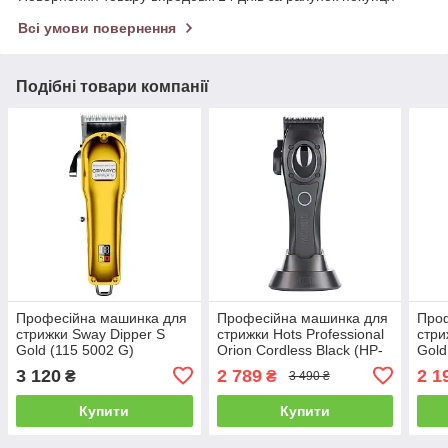
Всі умови повернення
Подібні товари компанії
Професійна машинка для
Професійна машинка для
Про
стрижки Sway Dipper S
стрижки Hots Professional
стри
Gold (115 5002 G)
Orion Cordless Black (HP-
Gold
12104)
3 120
2 789
2 1
₴
₴
3 490 ₴
Купити
Купити