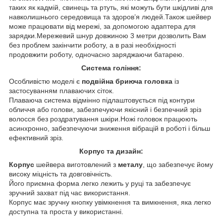
таких як кадмій, свинець та ртуть, які можуть бути шкідливі для
навколишнього середовища та здоров’я людей.Також шейвер
може працювати від мережі, за допомогою адаптера для
зарядки.Мережевий шнур довжиною 3 метри дозволить Вам
без проблем закінчити роботу, а в разі необхідності
продовжити роботу, одночасно заряджаючи батарею.
Система гоління:
Особливістю моделі є
подвійна бриюча головка
із
застосуванням плаваючих сіток.
Плаваюча система відмінно підлаштовується під контури
обличчя або голови, забезпечуючи якісний і безпечний зріз
волосся без роздратування шкіри.Ножі головок працюють
асинхронно, забезпечуючи зниження вібрацій в роботі і більш
ефективний зріз.
Корпус та дизайн:
Корпус
шейвера виготовлений з
металу
, що забезпечує йому
високу міцність та довговічність.
Його приємна форма легко лежить у руці та забезпечує
зручний захват під час використання.
Корпус має зручну кнопку увімкнення та вимкнення, яка легко
доступна та проста у використанні.