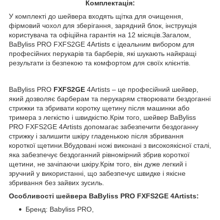
Комплектація:
У комплекті до шейвера входять щітка для очищення,
фірмовий чохол для зберігання, зарядний блок, інструкція
користувача та офіційна гарантія на 12 місяців.Загалом,
BaByliss PRO FXFS2GE 4Artists є ідеальним вибором для
професійних перукарів та барберів, які шукають найкращі
результати із безпекою та комфортом для своїх клієнтів.
BaByliss PRO
FXFS2GE
4Artists – це професійний шейвер,
який дозволяє барберам та перукарям створювати бездоганні
стрижки та збривати коротку щетину після машинки або
тримера з легкістю і швидкістю.Крім того, шейвер BaByliss
PRO FXFS2GE 4Artists допомагає забезпечити бездоганну
стрижку і залишити шкіру гладенькою після збривання
короткої щетини.Вбудовані ножі виконані з високоякісної сталі,
яка забезпечує бездоганний рівномірний збрив короткої
щетини, не зачіпаючи шкіру.Крім того, він дуже легкий і
зручний у використанні, що забезпечує швидке і якісне
збривання без зайвих зусиль.
Особливості шейвера BaByliss PRO FXFS2GE 4Artists:
Бренд: Babyliss PRO,