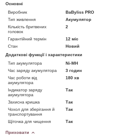
Основні
Виробник
BaByliss PRO
Тип живлення
Акумулятор
Кількість бритвених
2
головок
Гарантійний термін
12 міс
Стан
Новий
Додаткові функції і характеристики
Тип акумулятора
Ni-MH
Час заряду акумулятора
3 годин
Час роботи від
180 хв
акумулятора
Індикатор заряду
Так
акумулятора
Захисна кришка
Так
Чохол для зберігання й
Так
транспортування
Щіточка для чищення
Так
Приховати