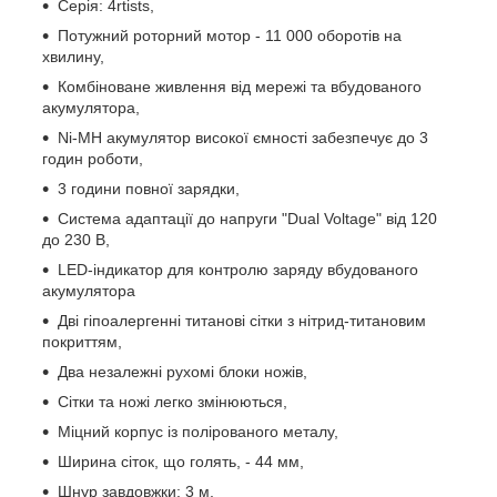
Серія: 4rtists,
Потужний роторний мотор - 11 000 оборотів на
хвилину,
Комбіноване живлення від мережі та вбудованого
акумулятора,
Ni-MH акумулятор високої ємності забезпечує до 3
годин роботи,
3 години повної зарядки,
Система адаптації до напруги "Dual Voltage" від 120
до 230 В,
LED-індикатор для контролю заряду вбудованого
акумулятора
Дві гіпоалергенні титанові сітки з нітрид-титановим
покриттям,
Два незалежні рухомі блоки ножів,
Сітки та ножі легко змінюються,
Міцний корпус із полірованого металу,
Ширина сіток, що голять, - 44 мм,
Шнур завдовжки: 3 м,