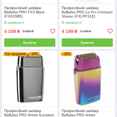
Професійний шейвер
Професійний шейвер
BaByliss PRO FX3 Black
BaByliss PRO Lo-Pro Compact
(FXX3SBE)
Shaver (FXLPFS1E)
В наявності
В наявності
4 249
4 199
₴
₴
6 000 ₴
5 240 ₴
Купити
Купити
Топ продажів
–18%
–18%
Професійний шейвер
Професійний шейвер
BaByliss PRO 4rtists Gunsteel
BaByliss PRO 4rtists