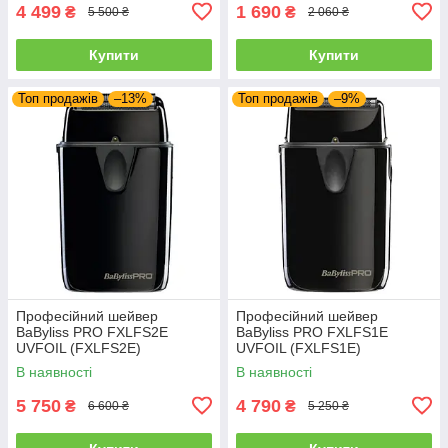
4 499
1 690
₴
₴
5 500 ₴
2 060 ₴
Купити
Купити
Топ продажів
–13%
Топ продажів
–9%
Професійний шейвер
Професійний шейвер
BaByliss PRO FXLFS2E
BaByliss PRO FXLFS1E
UVFOIL (FXLFS2E)
UVFOIL (FXLFS1E)
В наявності
В наявності
5 750
4 790
₴
₴
6 600 ₴
5 250 ₴