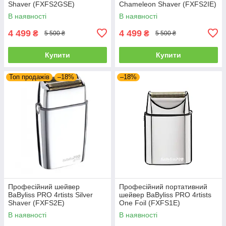
Shaver (FXFS2GSE)
Chameleon Shaver (FXFS2IE)
В наявності
В наявності
4 499
4 499
₴
₴
5 500 ₴
5 500 ₴
Купити
Купити
Топ продажів
–18%
–18%
Професійний шейвер
Професійний портативний
BaByliss PRO 4rtists Silver
шейвер BaByliss PRO 4rtists
Shaver (FXFS2E)
One Foil (FXFS1E)
В наявності
В наявності