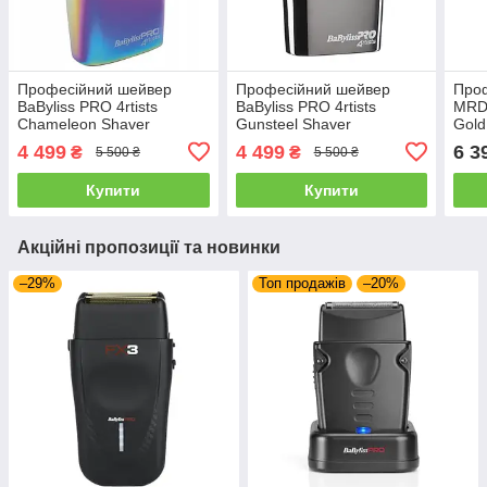
Професійний шейвер
Професійний шейвер
Про
BaByliss PRO 4rtists
BaByliss PRO 4rtists
MRD 
Chameleon Shaver
Gunsteel Shaver
Gold
(FXFS2IE)
(FXFS2GSE)
4 499
4 499
6 3
₴
₴
5 500 ₴
5 500 ₴
Купити
Купити
Акційні пропозиції та новинки
–29%
Топ продажів
–20%