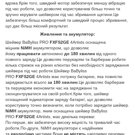
вдома.Крім того, швидкий мотор забезпечує меншу вібрацію
під час роботи, що дозволяє користувачеві більш точно та
зручно керувати шейвером під час збривання щетини.Це
забезпечує більш комфортний та швидкий процес збривання,
що дає більш якісний результат.
Живлення та акумулятор:
Шейвер BaByliss PRO
FXFS2GE
4Artists оснащена
міцним
NiMH
акумулятором, що дозволяє
йому
працювати
автономно
до
180 хвилин
від одного
повного заряду.Це дозволяє перукарям та барберам робити
кілька стрижок на різних клієнтах без необхідності заряджання
шейвера під час роботи.Шейвер BaByliss
PRO
FXFS2GE
4Artists має потужну батарею, яка повністю
заряджається всього
за 180 хвилин
.Це дозволяє барберам
та перукарям економити час на заряджанні та
сконцентруватися на своїй роботі.Крім того, шейвер
оснащений індикатором заряду батареї, що дозволяє
користувачу точно визначити, коли потрібно зарядити шейвер.
NiMH
акумулятор, яким оснащена шейвер BaByliss
PRO
FXFS2GE
4Artists, має декілька переваг.
По-перше, він забезпечує високу міцність та тривалий час
роботи.По-друге, NiMH акумулятори є надійними
та
екологічно
чистими.Вони
не містять
шкідливих речовин,