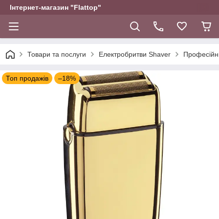
Інтернет-магазин "Flattop"
Товари та послуги
Електробритви Shaver
Професійн
Топ продажів
–18%