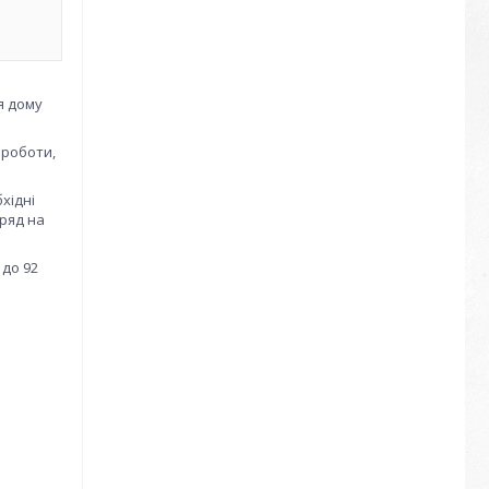
ля дому
 роботи,
хідні
аряд на
 до 92