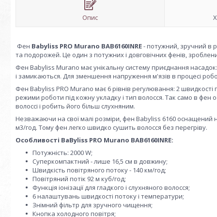
Опис
Х
Фен
Babyliss PRO Murano BAB6160INRE
- потужний, зручний в р
та подорожей. Це один з потужних і довговічних фенів, зроблених
Фен Babyliss Murano має унікальну систему приєднання насадок:
і замикаються. Для зменшення напруження м'язів в процесі роб
Фен Babyliss PRO Murano має 6 рівнів регулювання: 2 швидкості 
режими роботи під кожну укладку і тип волосся. Так само в фен
волоссі і робить його більш слухняним.
Незважаючи на свої малі розміри, фен Babyliss 6160 оснащений 
м3/год. Тому фен легко швидко сушить волосся без перегріву.
Особливості BaByliss PRO Murano BAB6160INRE:
Потужність: 2000 W;
Суперкомпактний - лише 16,5 см в довжину;
Швидкість повітряного потоку - 140 км/год;
Повітряний потік 92 м куб/год;
Функція іонізації для гладкого і слухняного волосся;
6 налаштувань швидкості потоку і температури;
Знімний фільтр для зручного чищення;
Кнопка холодного повітря;