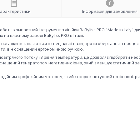
арактеристики
Інформація для замовлення
оботі і компактний інструмент з лінійки BaByliss PRO "Made in Italy" д
 на власному заводі BaByliss PRO в Італії.
 насадки вставляються в спеціальні пази, проти обертання в процесі
оти, він оснащений ергономічною ручкою.
повітряного потоку і 3 рівня температури, це дозволяє підбирати необ
 оснащений генератором негативних іонів, який зменшує статичний з
надійним професійним мотором, який створює потужний потік повітря