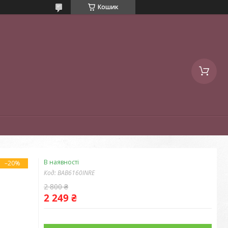
Кошик
В наявності
–20%
Код:
BAB6160INRE
2 800 ₴
2 249 ₴