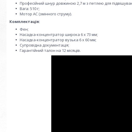
Професійний шнур довжиною 2,7 м з петлею для підвішува
Вага: 510 г;
Мотор AC (змінного струму).
Комплектація:
Фен;
Насадка-концентратор широка 6 x 73 мм;
Насадка-концентратор вузька 6 x 60 мм;
Супровідна документація;
Гарантійний талон на 12 місяців.