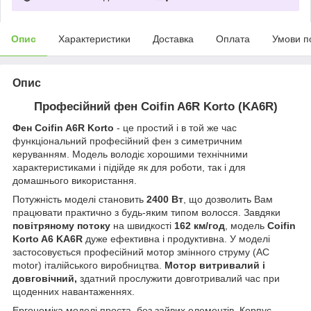
Опис
Характеристики
Доставка
Оплата
Умови п
Опис
Професійний фен Сoifin A6R Korto (KA6R)
Фен Сoifin A6R Korto
- це простий і в той же час
функціональний професійний фен з симетричним
керуванням. Модель володіє хорошими технічними
характеристиками і підійде як для роботи, так і для
домашнього використання.
Потужність моделі становить
2400 Вт
, що дозволить Вам
працювати практично з будь-яким типом волосся. Завдяки
повітряному потоку
на швидкості
162 км/год
, модель
Coifin
Korto A6 KA6R
дуже ефективна і продуктивна. У моделі
застосовується професійний мотор змінного струму (AC
motor) італійського виробництва.
Мотор витривалий і
довговічний,
здатний прослужити довготривалий час при
щоденних навантаженнях.
Ергономіка моделі проста, без зайвих елементів. Корпус