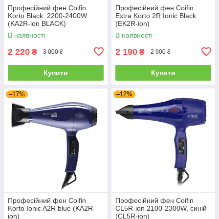
Професійний фен Сoifin
Професійний фен Coifin
Korto Black 2200-2400W
Extra Korto 2R Ionic Black
(KA2R-ion BLACK)
(EK2R-ion)
В наявності
В наявності
2 220
2 190
₴
₴
3 000 ₴
2 900 ₴
Купити
Купити
–17%
–12%
Професійний фен Coifin
Професійний фен Coifin
Korto Ionic A2R blue (KA2R-
CL5R-ion 2100-2300W, синій
ion)
(CL5R-ion)