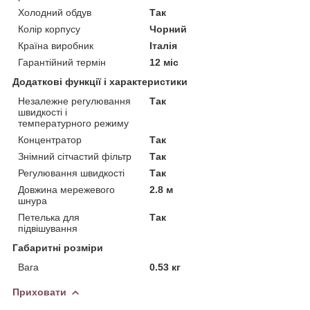
Холодний обдув
Так
Колір корпусу
Чорний
Країна виробник
Італія
Гарантійний термін
12 міс
Додаткові функції і характеристики
Незалежне регулювання
Так
швидкості і
температурного режиму
Концентратор
Так
Знімний сітчастий фільтр
Так
Регулювання швидкості
Так
Довжина мережевого
2.8 м
шнура
Петелька для
Так
підвішування
Габаритні розміри
Вага
0.53 кг
Приховати