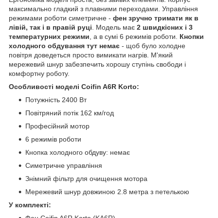
максимально гладкий з плавними переходами. Управління
режимами роботи симетричне -
фен зручно тримати як в
лівій, так і в правій руці
. Модель має
2 швидкісних і 3
температурних режими
, а в сумі 6 режимів роботи.
Кнопки
холодного обдування тут немає
- щоб було холодне
повітря доведеться просто вимикати нагрів. М'який
мережевий шнур забезпечить хорошу ступінь свободи і
комфортну роботу.
Особливості моделі Сoifin A6R Korto:
Потужність 2400 Вт
Повітряний потік 162 км/год
Професійний мотор
6 режимів роботи
Кнопка холодного обдуву: немає
Симетричне управління
Знімний фільтр для очищення мотора
Мережевий шнур довжиною 2.8 метра з петелькою
У комплекті:
Фен Сoifin A6R Korto (KA6R)