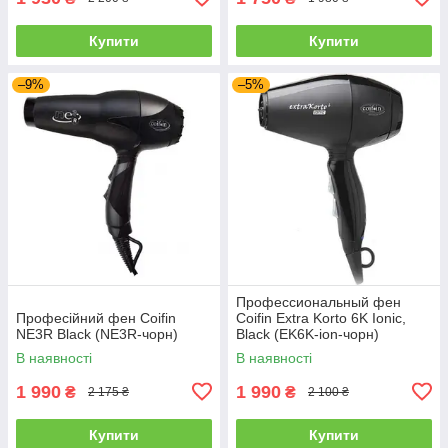
Купити
Купити
–9%
–5%
Профессиональный фен
Професійний фен Coifin
Coifin Extra Korto 6K Ionic,
NE3R Black (NE3R-чорн)
Black (EK6K-ion-чорн)
В наявності
В наявності
1 990
1 990
₴
₴
2 175 ₴
2 100 ₴
Купити
Купити