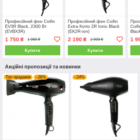
Професійний фен Coifin
Професійний фен Coifin
Про
EV3R Black, 2300 Вт
Extra Korto 2R Ionic Black
Coifi
(EVBX3R)
(EK2R-ion)
Blac
1 750
2 190
1 9
₴
₴
1 980 ₴
2 900 ₴
Купити
Купити
Акційні пропозиції та новинки
Топ продажів
–26%
–24%