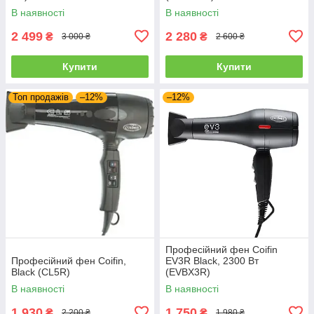
В наявності
В наявності
2 499
2 280
₴
₴
3 000 ₴
2 600 ₴
Купити
Купити
Топ продажів
–12%
–12%
Професійний фен Coifin
Професійний фен Coifin,
EV3R Black, 2300 Вт
Black (CL5R)
(EVBX3R)
В наявності
В наявності
1 930
1 750
₴
₴
2 200 ₴
1 980 ₴