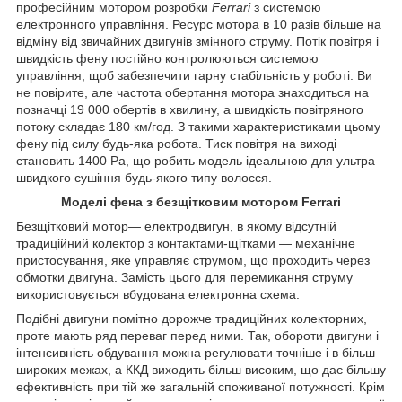
професійним мотором розробки
Ferrari
з системою
електронного управління. Ресурс мотора в 10 разів більше на
відміну від звичайних двигунів змінного струму. Потік повітря і
швидкість фену постійно контролюються системою
управління, щоб забезпечити гарну стабільність у роботі. Ви
не повірите, але частота обертання мотора знаходиться на
позначці 19 000 обертів в хвилину, а швидкість повітряного
потоку складає 180 км/год. З такими характеристиками цьому
фену під силу будь-яка робота. Тиск повітря на виході
становить 1400 Pa, що робить модель ідеальною для ультра
швидкого сушіння будь-якого типу волосся.
Моделі фена з безщітковим мотором Ferrari
Безщітковий мотор— електродвигун, в якому відсутній
традиційний колектор з контактами-щітками — механічне
пристосування, яке управляє струмом, що проходить через
обмотки двигуна. Замість цього для перемикання струму
використовується вбудована електронна схема.
Подібні двигуни помітно дорожче традиційних колекторних,
проте мають ряд переваг перед ними. Так, обороти двигуни і
інтенсивність обдування можна регулювати точніше і в більш
широких межах, а ККД виходить більш високим, що дає більшу
ефективність при тій же загальній споживаної потужності. Крім