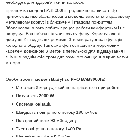
необхідна для здоров'я і сили волосся.
Ергономіка моделі BAB8000IE традиційно на висоті. Це
приголомшливо збалансована модель, виконана в красивому
металевому корпусі з блискучим і гладким покриттям.
Збалансована вага робить процес роботи комфортним і не
напружує Ваші м'язи під час нахилу фену. Користувачеві
доступні 2 швидкісних режими, 3 температурних і функція
холодного обдуву. Так само фен оснащений мережевим
кабелем довжиною 3 метри з петелькою для підвішування і
знімним заднім фільтром для зручного очищення крильчатки
мотора.
Особливості моделі BaByliss PRO BAB8000IE:
Металевий корпус, який не нагрівається при роботі.
Потужність
2000 W.
Система іонізації.
Швидкість повітряного потоку 180 км/год.
Повітряний потік 93 м3/годину.
Тиск повітряного потоку 1400 Pa.
Швидкість сушіння 5.6 м/хв.