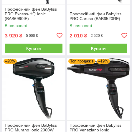
Професійний фен BaByliss
PRO Excess-HQ Ionic
Професійний фен Babyliss
(BAB6990IE)
PRO Caruso (BAB6520RE)
В наявності
В наявності
3 920
2 010
₴
₴
5 000 ₴
2 520 ₴
Купити
Купити
–20%
Топ продажів
–19%
Професійний фен BaByliss
Професійний фен Babyliss
PRO Murano Ionic 2000W
PRO Veneziano Ionic