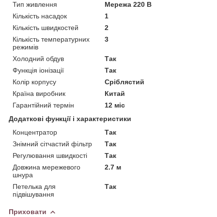
Тип живлення
Мережа 220 В
Кількість насадок
1
Кількість швидкостей
2
Кількість температурних
3
режимів
Холодний обдув
Так
Функція іонізації
Так
Колір корпусу
Сріблястий
Країна виробник
Китай
Гарантійний термін
12 міс
Додаткові функції і характеристики
Концентратор
Так
Знімний сітчастий фільтр
Так
Регулювання швидкості
Так
Довжина мережевого
2.7 м
шнура
Петелька для
Так
підвішування
Приховати