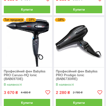
Купити
Купити
Топ продажів
–18%
–18%
Професійний фен Babyliss
Професійний фен Babyliss
PRO Caruso-HQ Ionic
PRO Prodigio Ionic
(BAB6970IE)
(BAB6730IRE)
В наявності
В наявності
3 670
2 280
₴
₴
4 480 ₴
2 780 ₴
Купити
Купити