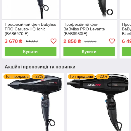
Професійний фен Babyliss
Професійний фен
Про
PRO Caruso-HQ Ionic
BaByliss PRO Levante
BaBy
(BAB6970IE)
(BAB6950IE)
Blac
3 670
2 850
6 4
₴
₴
4 480 ₴
3 250 ₴
Купити
Купити
Акційні пропозиції та новинки
Топ продажів
–22%
Топ продажів
–20%