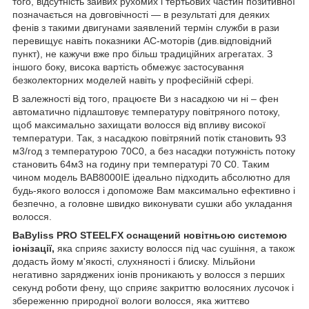
того, відсутність зайвих рухомих і тертьових частин позитивної
позначається на довговічності — в результаті для деяких
фенів з такими двигунами заявлений термін служби в рази
перевищує навіть показники AC-моторів (див.відповідний
пункт), не кажучи вже про більш традиційних агрегатах. З
іншого боку, висока вартість обмежує застосування
безколекторних моделей навіть у професійній сфері.
В залежності від того, працюєте Ви з насадкою чи ні – фен
автоматично підлаштовує температуру повітряного потоку,
щоб максимально захищати волосся від впливу високої
температури. Так, з насадкою повітряний потік становить
93
м
3
/год з температурою 70C
0
, а без насадки потужність потоку
становить 64м
3
на годину при температурі 70 C
0
. Таким
чином модель BAB8000IE
ідеально підходить абсолютно для
будь-якого волосся і допоможе Вам максимально ефективно і
безпечно, а головне швидко виконувати сушки або укладання
волосся.
BaByliss PRO STEELFX оснащений новітньою системою
іонізації,
яка сприяє захисту волосся під час сушіння, а також
додасть йому м'якості, слухняності і блиску. Мільйони
негативно заряджених іонів проникають у волосся з перших
секунд роботи фену, що сприяє закриттю волосяних лусочок і
збереженню природної вологи волосся, яка життєво