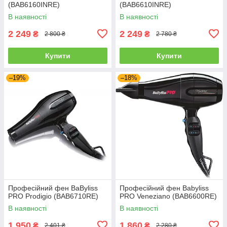
(BAB6160INRE)
(BAB6610INRE)
В наявності
В наявності
2 249
2 249
₴
₴
2 800 ₴
2 780 ₴
Купити
Купити
–19%
–18%
Професійний фен BaByliss
Професійний фен Babyliss
PRO Prodigio (BAB6710RE)
PRO Veneziano (BAB6600RE)
В наявності
В наявності
1 950
1 860
₴
₴
2 401 ₴
2 280 ₴