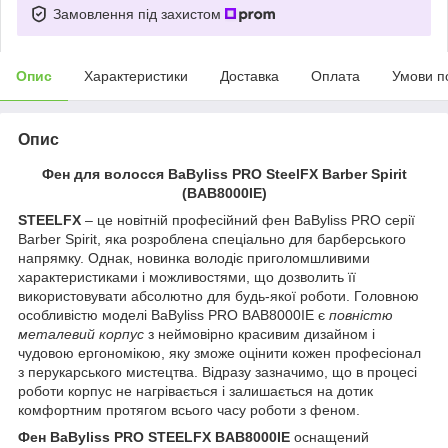
Замовлення під захистом
Опис
Характеристики
Доставка
Оплата
Умови п
Опис
Фен для волосся BaByliss PRO SteelFX Barber Spirit
(BAB8000IE)
STEELFX
– це новітній професійний фен BaByliss PRO серії
Barber Spirit, яка розроблена спеціально для барберського
напрямку. Однак, новинка володіє приголомшливими
характеристиками і можливостями, що дозволить її
використовувати абсолютно для будь-якої роботи. Головною
особливістю моделі BaByliss PRO BAB8000IE є
повністю
металевий корпус
з неймовірно красивим дизайном і
чудовою ергономікою, яку зможе оцінити кожен професіонал
з перукарського мистецтва. Відразу зазначимо, що в процесі
роботи корпус не нагрівається і залишається на дотик
комфортним протягом всього часу роботи з феном.
Фен BaByliss PRO STEELFX BAB8000IE
оснащений