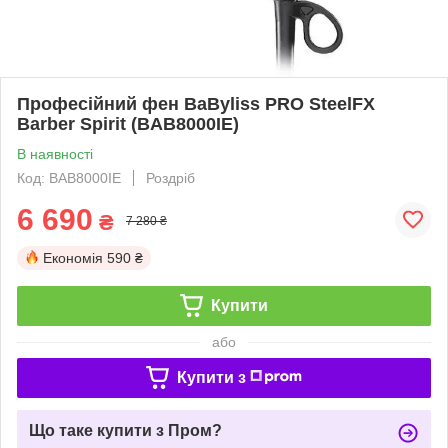
Професійний фен BaByliss PRO SteelFX
Barber Spirit (BAB8000IE)
В наявності
Код: BAB8000IE
Роздріб
6 690
₴
7 280 ₴
Економія
590 ₴
Купити
або
Купити з
Що таке купити з Пром?