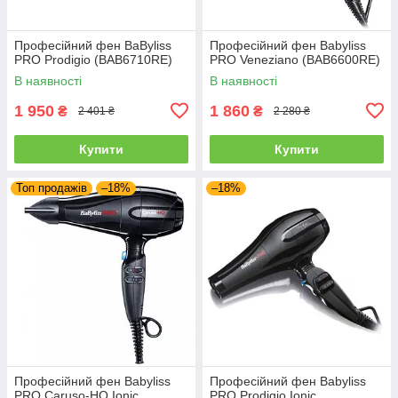
Професійний фен BaByliss
Професійний фен Babyliss
PRO Prodigio (BAB6710RE)
PRO Veneziano (BAB6600RE)
В наявності
В наявності
1 950
1 860
₴
₴
2 401 ₴
2 280 ₴
Купити
Купити
Топ продажів
–18%
–18%
Професійний фен Babyliss
Професійний фен Babyliss
PRO Caruso-HQ Ionic
PRO Prodigio Ionic