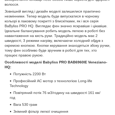
волосся.
Зовнішній вигляд і дизайн моделі залишилися практично
незмінними. Тепер модель буде випускатися в чорному
кольорі в лаковому покритті з блискітками, як і вся серія
BaByliss PRO HQ. Виглядає фен значно яскравіше і цікавіше.
Ідеальне балансування робить модель легкою в роботі без
навантаження на кисть руки. Традиційно модель має 2
швидкості, 3 режими нагріву, включаючи холодний обдув з
окремою кнопкою. Кнопки керування знаходяться збоку ручки,
тому фен особливо буде зручним в роботі для тих, хто
працює правою рукою.
Особливості моделі Babyliss PRO BAB6960IE Veneziano-
HQ:
Потужність 2200 Вт
Професійний AC мотор з технологією Long-life
Technology
Повітряний потік 76 м3/годину на швидкості 161 км/
год
Вага 530 грам
Знімний фільтр легкої очищення