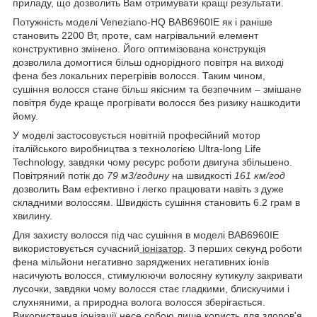
приладу, що дозволить Вам отримувати кращі результати.
Потужність моделі
Veneziano-HQ BAB6960IE як і раніше
становить 2200 Вт, проте, сам нагрівальний елемент
конструктивно змінено. Його оптимізована конструкція
дозволила домогтися більш однорідного повітря на виході
фена без локальних перегрівів волосся. Таким чином,
сушіння волосся стане більш якісним та безпечним – змішане
повітря буде краще прогрівати волосся без ризику нашкодити
йому.
У моделі застосовується новітній професійний мотор
італійського виробництва з технологією Ultra-long Life
Technology, завдяки чому ресурс роботи двигуна збільшено.
Повітряний потік до
79 м3/годину
на швидкості
161 км/год
дозволить Вам ефективно і легко працювати навіть з дуже
складними волоссям. Швидкість сушіння становить 6.2 грам в
хвилину.
Для захисту волосся під час сушіння в моделі BAB6960IE
використовується сучасний
іонізатор
. З перших секунд роботи
фена мільйони негативно заряджених негативних іонів
насичують волосся, стимулюючи волосяну кутикулу закривати
лусочки, завдяки чому волосся стає гладкими, блискучими і
слухняними, а природна волога волосся зберігається.
Використання іонізації несе собою лише користь для здоров'я