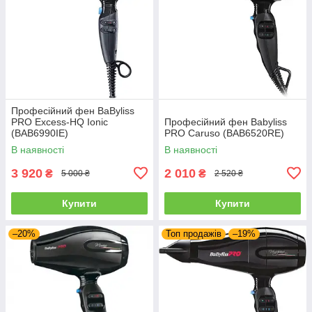
Професійний фен BaByliss
PRO Excess-HQ Ionic
Професійний фен Babyliss
(BAB6990IE)
PRO Caruso (BAB6520RE)
В наявності
В наявності
3 920
2 010
₴
₴
5 000 ₴
2 520 ₴
Купити
Купити
–20%
Топ продажів
–19%