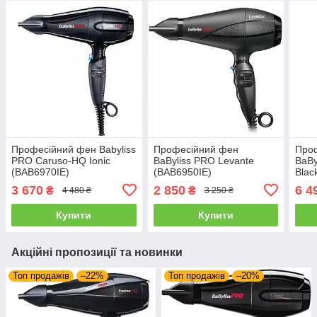
Професійний фен Babyliss
Професійний фен
Про
PRO Caruso-HQ Ionic
BaByliss PRO Levante
BaBy
(BAB6970IE)
(BAB6950IE)
Blac
3 670
2 850
6 4
₴
₴
4 480 ₴
3 250 ₴
Купити
Купити
Акційні пропозиції та новинки
Топ продажів
–22%
Топ продажів
–20%