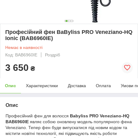
Професійний фен BaByliss PRO Veneziano-HQ
Ionic (BAB6960IE)
Немає в наявності
Код: BAB6960IE
Роздріб
3 650
₴
Опис
Характеристики
Доставка
Оплата
Умови п
Опис
Професійний фен для волосся
Babyliss PRO Veneziano-HQ
BAB6960IE
являє собою оновлену модель популярного фена
Veneziano. Тепер фен буде випускатися під новим кодом та
містити новітні технології, які підвищують якість роботи