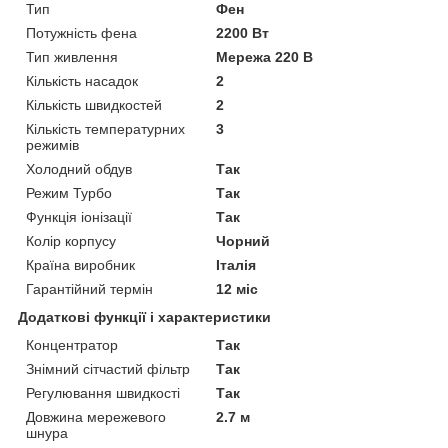
Тип
Фен
Потужність фена
2200 Вт
Тип живлення
Мережа 220 В
Кількість насадок
2
Кількість швидкостей
2
Кількість температурних
3
режимів
Холодний обдув
Так
Режим Турбо
Так
Функція іонізації
Так
Колір корпусу
Чорний
Країна виробник
Італія
Гарантійний термін
12 міс
Додаткові функції і характеристики
Концентратор
Так
Знімний сітчастий фільтр
Так
Регулювання швидкості
Так
Довжина мережевого
2.7 м
шнура