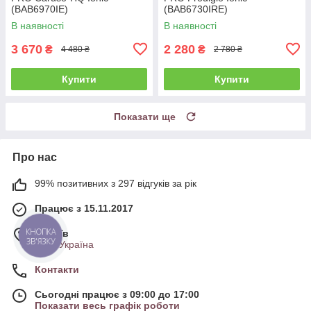
(BAB6970IE)
(BAB6730IRE)
В наявності
В наявності
3 670
2 280
₴
₴
4 480 ₴
2 780 ₴
Купити
Купити
Показати ще
Про нас
99% позитивних з 297 відгуків за рік
Працює з 15.11.2017
КНОПКА
м. Київ
ЗВ'ЯЗКУ
Київ, Україна
Контакти
Сьогодні працює з 09:00 до 17:00
Показати весь графік роботи