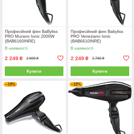
Професійний фен BaByliss
Професійний фен Babyliss
PRO Murano Ionic 2000W
PRO Veneziano Ionic
(BAB6160INRE)
(BAB6610INRE)
В наявності
В наявності
2 249
2 249
₴
₴
2 800 ₴
2 780 ₴
Купити
Купити
–19%
–18%