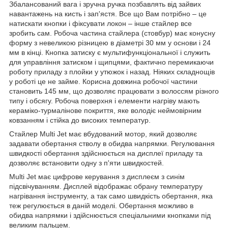
Збалансований вага і зручна ручка позбавлять від зайвих
навантажень на кисть і зап'ястя. Все що Вам потрібно – це
натискати кнопки і фіксувати локон – інше стайлер все
зробить сам. Робоча частина стайлера (стовбур) має конусну
форму з невеликою різницею в діаметрі 30 мм у основи і 24
мм в кінці. Кнопка затиску є мультифункціональної і служить
для управління затиском і щипцями, фактично перемикаючи
роботу приладу з плойки у утюжок і назад. Ніяких складнощів
у роботі це не займе. Корисна довжина робочої частини
становить 145 мм, що дозволяє працювати з волоссям різного
типу і обсягу. Робоча поверхня і елементи нагріву мають
кераміко-турмалінове покриття, яке володіє неймовірним
ковзанням і стійка до високих температур.
Стайлер Multi Jet має вбудований мотор, який дозволяє
задавати обертання стволу в обидва напрямки. Регулювання
швидкості обертання здійснюється на дисплеї приладу та
дозволяє встановити одну з п'яти швидкостей.
Multi Jet має цифрове керування з дисплеєм з синім
підсвічуванням. Дисплей відображає обрану температуру
нагрівання інструменту, а так само швидкість обертання, яка
теж регулюється в даній моделі. Обертання можливо в
обидва напрямки і здійснюється спеціальними кнопками під
великим пальцем.