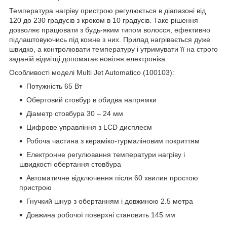
Температура нагріву пристрою регулюється в діапазоні від
120 до 230 градусів з кроком в 10 градусів. Таке рішення
дозволяє працювати з будь-яким типом волосся, ефективно
підлаштовуючись під кожне з них. Прилад нагрівається дуже
швидко, а контролювати температуру і утримувати її на строго
заданій відмітці допомагає новітня електроніка.
Особливості моделі Multi Jet Automatico (100103):
Потужність 65 Вт
Обертовий стовбур в обидва напрямки
Діаметр стовбура 30 – 24 мм
Цифрове управління з LCD дисплеєм
Робоча частина з кераміко-турмаліновим покриттям
Електронне регулювання температури нагріву і
швидкості обертання стовбура
Автоматичне відключення після 60 хвилин простою
пристрою
Гнучкий шнур з обертанням і довжиною 2.5 метра
Довжина робочої поверхні становить 145 мм