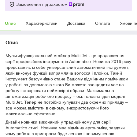
Замовлення під захистом
Опис
Характеристики
Доставка
Оплата
Умови п
Опис
Мультифункціональний стайлер Multi Jet - це продовження
серії професійних інструментів Automatico. Новинка 2016 року
представляє із себе універсальний автоматичний інструмент,
який виконує функції випрямляча волосся і плойки. Такий
інструмент безсумнівно стане Вашому відмінним помічником
у роботі, за допомогою якого Ви можете заощадити час на
роботу і створювати неймовірні образи. Максимальна
автоматизація робочого процесу – ось головна ідея моделі
Multi Jet. Тепер не потрібно купувати два окремих приладу –
все можна вмістити в одному, використовуючи його
максимально ефективно.
Дизайн новинки виконаний у традиційному для серії
Automatico стилі. Новинка має відмінну ергономіку, завдяки
чому робота з пристроєм буде легкою і невимушеною.