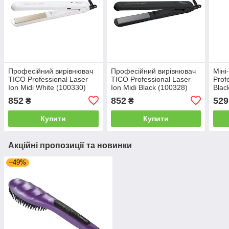
Професійний вирівнювач
Професійний вирівнювач
Міні
TICO Professional Laser
TICO Professional Laser
Prof
Ion Midi White (100330)
Ion Midi Black (100328)
Blac
852
852
529
₴
₴
Купити
Купити
Акційні пропозиції та новинки
–49%