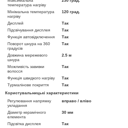
Максимальна
230 град.
температура нагріву
Мінімальна температура
120 град.
нагріву
Дисплей
Так
Підсвічування дисплея
Так
Функція автовідключення
Так
Поворот шнура на 360
Так
градусів
Довжина мережевого
2.5 м
шнура
Можливість завивки
Так
волосся
Функція швидкого нагріву
Так
Турмалінове покриття
Так
Користувальницькі характеристики
Регулювання напрямку
вправо / вліво
укладання
Діаметр керамічного
30 мм
елемента
Підсвітка дисплея
Так