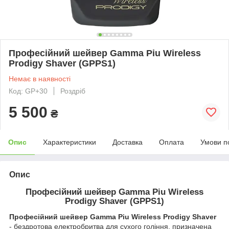
Професійний шейвер Gamma Piu Wireless
Prodigy Shaver (GPPS1)
Немає в наявності
Код: GP+30
Роздріб
5 500
₴
Опис
Характеристики
Доставка
Оплата
Умови п
Опис
Професійний шейвер Gamma Piu Wireless
Prodigy Shaver (GPPS1)
Професійний шейвер Gamma Piu Wireless Prodigy Shaver
- бездротова електробритва для сухого гоління, призначена