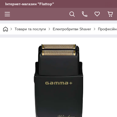
Інтернет-магазин "Flattop"
Товари та послуги
Електробритви Shaver
Професійн