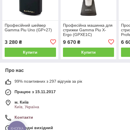
Професійний шейвер
Професійна машинка для
Про
Gamma Piu Uno (GP+27)
стрижки Gamma Piu X-
стри
Ergo (GPXE1C)
Prof
Clip
3 280
9 670
6 6
₴
₴
Купити
Купити
Про нас
99% позитивних з 297 відгуків за рік
Працює з 15.11.2017
м. Київ
Київ, Україна
Контакти
Сьогодні вихідний
КНОПКА