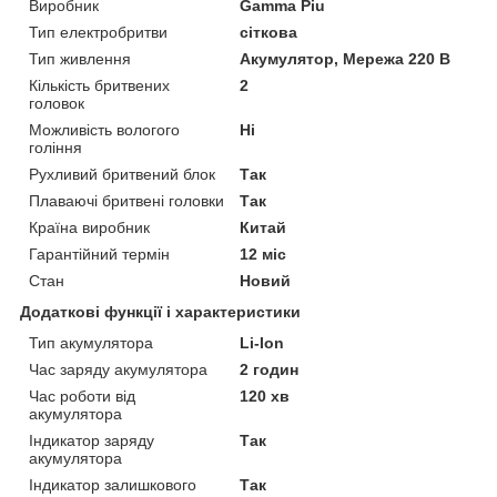
Виробник
Gamma Piu
Тип електробритви
сіткова
Тип живлення
Акумулятор, Мережа 220 В
Кількість бритвених
2
головок
Можливість вологого
Ні
гоління
Рухливий бритвений блок
Так
Плаваючі бритвені головки
Так
Країна виробник
Китай
Гарантійний термін
12 міс
Стан
Новий
Додаткові функції і характеристики
Тип акумулятора
Li-Ion
Час заряду акумулятора
2 годин
Час роботи від
120 хв
акумулятора
Індикатор заряду
Так
акумулятора
Індикатор залишкового
Так