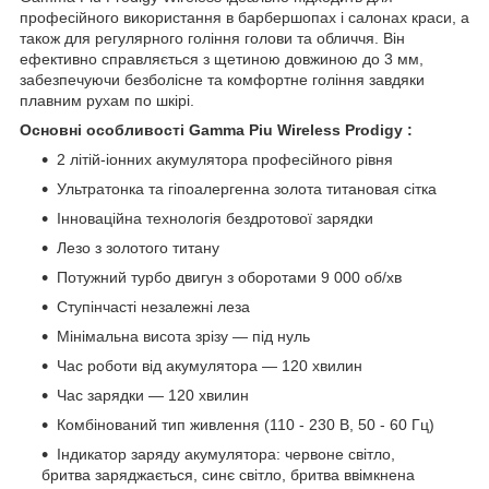
професійного використання в барбершопах і салонах краси, а
також для регулярного гоління голови та обличчя. Він
ефективно справляється з щетиною довжиною до 3 мм,
забезпечуючи безболісне та комфортне гоління завдяки
плавним рухам по шкірі.
Основні особливості Gamma Piu Wireless Prodigy :
2 літій-іонних акумулятора професійного рівня
Ультратонка та гіпоалергенна золота титановая сітка
Інноваційна технологія бездротової зарядки
Лезо з золотого титану
Потужний турбо двигун з оборотами 9 000 об/хв
Ступінчасті незалежні леза
Мінімальна висота зрізу — під нуль
Час роботи від акумулятора — 120 хвилин
Час зарядки — 120 хвилин
Комбінований тип живлення (110 - 230 В, 50 - 60 Гц)
Індикатор заряду акумулятора: червоне світло,
бритва заряджається, синє світло, бритва ввімкнена