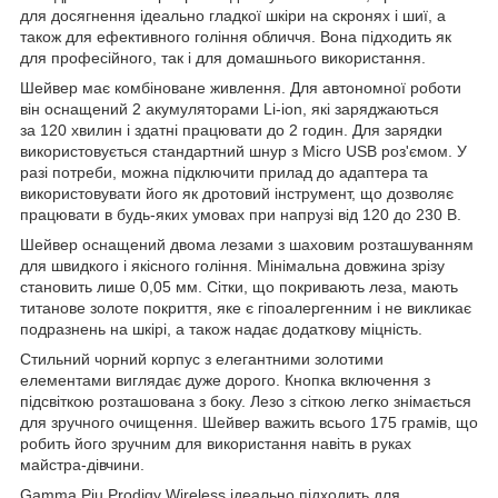
для досягнення ідеально гладкої шкіри на скронях і шиї, а
також для ефективного гоління обличчя. Вона підходить як
для професійного, так і для домашнього використання.
Шейвер має комбіноване живлення. Для автономної роботи
він оснащений 2 акумуляторами Li-ion, які заряджаються
за 120 хвилин і здатні працювати до 2 годин. Для зарядки
використовується стандартний шнур з Micro USB роз'ємом. У
разі потреби, можна підключити прилад до адаптера та
використовувати його як дротовий інструмент, що дозволяє
працювати в будь-яких умовах при напрузі від 120 до 230 В.
Шейвер оснащений двома лезами з шаховим розташуванням
для швидкого і якісного гоління. Мінімальна довжина зрізу
становить лише 0,05 мм. Сітки, що покривають леза, мають
титанове золоте покриття, яке є гіпоалергенним і не викликає
подразнень на шкірі, а також надає додаткову міцність.
Стильний чорний корпус з елегантними золотими
елементами виглядає дуже дорого. Кнопка включення з
підсвіткою розташована з боку. Лезо з сіткою легко знімається
для зручного очищення. Шейвер важить всього 175 грамів, що
робить його зручним для використання навіть в руках
майстра-дівчини.
Gamma Piu Prodigy Wireless ідеально підходить для