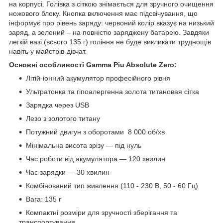
на корпусі. Голівка з сіткою знімається для зручного очищення
ножового блоку. Кнопка включення має підсвічування, що
інформує про рівень заряду: червоний колір вказує на низький
заряд, а зелений – на повністю заряджену батарею. Завдяки
легкій вазі (всього 135 г) гоління не буде викликати труднощів
навіть у майстрів-дівчат.
Основні особливості Gamma Piu Absolute Zero:
Літій-іонний акумулятор професійного рівня
Ультратонка та гіпоалергенна золота титановая сітка
Зарядка через USB
Лезо з золотого титану
Потужний двигун з оборотами 8 000 об/хв
Мінімальна висота зрізу — під нуль
Час роботи від акумулятора — 120 хвилин
Час зарядки — 30 хвилин
Комбінований тип живлення (110 - 230 В, 50 - 60 Гц)
Вага: 135 г
Компактні розміри для зручності зберігання та
транспортування