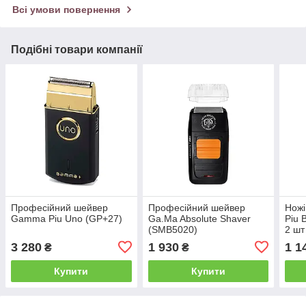
Всі умови повернення
Подібні товари компанії
Професійний шейвер
Професійний шейвер
Нож
Gamma Piu Uno (GP+27)
Ga.Ma Absolute Shaver
Piu 
(SMB5020)
2 шт
3 280
1 930
1 1
₴
₴
Купити
Купити