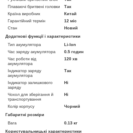
Плаваючі бритвені головки
Так
Країна виробник
Китай
Гарантійний термін
12 міс
Стан
Новий
Додаткові функції і характеристики
Тип акумулятора
Li-Ion
Час заряду акумулятора
0.5 годин
Час роботи від
120 хв
акумулятора
Індикатор заряду
Так
акумулятора
Індикатор залишкового
Ні
заряду
Чохол для зберігання й
Ні
транспортування
Колір корпусу
Чорний
Габаритні розміри
Вага
0.13 кг
Користувальницькі характеристики