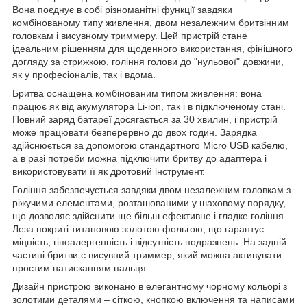
Вона поєднує в собі різноманітні функції завдяки
комбінованому типу живлення, двом незалежним бритвінним
головкам і висувному триммеру. Цей пристрій стане
ідеальним рішенням для щоденного використання, фінішного
догляду за стрижкою, гоління голови до "нульової" довжини,
як у професіоналів, так і вдома.
Бритва оснащена комбінованим типом живлення: вона
працює як від акумулятора Li-ion, так і в підключеному стані.
Повний заряд батареї досягається за 30 хвилин, і пристрій
може працювати безперервно до двох годин. Зарядка
здійснюється за допомогою стандартного Micro USB кабелю,
а в разі потреби можна підключити бритву до адаптера і
використовувати її як дротовий інструмент.
Гоління забезпечується завдяки двом незалежним головкам з
ріжучими елементами, розташованими у шаховому порядку,
що дозволяє здійснити ще більш ефективне і гладке гоління.
Леза покриті титановою золотою фольгою, що гарантує
міцність, гіпоалергенність і відсутність подразнень. На задній
частині бритви є висувний триммер, який можна активувати
простим натисканням пальця.
Дизайн пристрою виконано в елегантному чорному кольорі з
золотими деталями – сіткою, кнопкою включення та написами