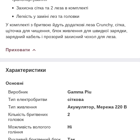
Захисна сітка та 2 леза в комплекті
Легкість у заміні лез та головки
У комплекті з бритвою йдуть додаткові леза Crunchy, сітка,
щіточка для чищення, блок живлення для швидкої зарядки,
зарядний кабель і прозорий захисний чохол для леза.
Приховати
Характеристики
Основні
Виробник
Gamma Piu
Тип електробритви
сіткова
Тип живлення
Акумулятор, Мережа 220 В
Кількість бритвених
2
головок
Можливість вологого
Ні
гоління
Рухливий бритвений блок
Так