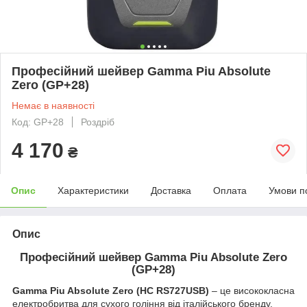
Професійний шейвер Gamma Piu Absolute
Zero (GP+28)
Немає в наявності
Код: GP+28
Роздріб
4 170
₴
Опис
Характеристики
Доставка
Оплата
Умови п
Опис
Професійний шейвер Gamma Piu Absolute Zero
(GP+28)
Gamma Piu Absolute Zero
(
HC RS727USB
)
– це висококласна
електробритва для сухого гоління від італійського бренду.