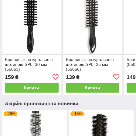
Брашинг з натуральною
Брашинг з натуральною
Браш
щетиною SPL, 30 мм
щетиною SPL, 25 мм
(550
(55063)
(55056)
159
139
149
₴
₴
Купити
Купити
Акційні пропозиції та новинки
–28%
–18%