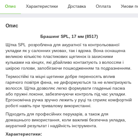
Опис
Характеристики
Доставка
Оплата
Умови п
Опис
Брашинг SPL, 17 мм (8517)
Щітка SPL розроблена для акуратної та контрольованої
укладки як у салонних умовах, так і вдома. Вона оснащена
великою кількістю пластикових щетинок із захисними
кульками на кінцях, які дбайливо контактують з волоссям і
шкірою голови, запобігаючи пошкодженням та подразненням.
Термостійкі та міцні щетинки добре переносять вплив
гарячого повітря фена, не деформуються та не електризують
волосся. Щітка дозволяє легко формувати гладенькі пасма
або пружні локони, забезпечуючи контроль під час укладки.
Ергономічна ручка зручно лежить у руці та сприяє комфортній
роботі навіть при тривалому використанні.
Підходить для професійних перукарів, а також для
домашнього використання, коли важливі безпечна укладка,
акуратний результат і надійність інструмента.
Характеристики: