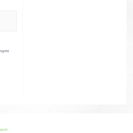
гнуті
ості