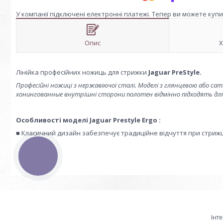
У компанії підключені електронні платежі. Тепер ви можете куп
Опис
Х
Лінійка професійних ножиць для стрижки
Jaguar PreStyle.
Професійні ножиці з нержавіючої сталі. Моделі з глянцевою або сати
хонингованные внутрішні сторони полотен відмінно підходять для 
Особливості моделі Jaguar Prestyle Ergo :
■ Класичний дизайн забезпечує традиційне відчуття при стрижц
КНОПКА
ЗВ'ЯЗКУ