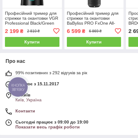
Професійний тример для
Професійний тример для
Проф
стрижки та окантовки VGR
стрижки та окантовки
стри
Professional Black/Green
BaByliss PRO FxOne All-
BRDC
(V-977GN)
Metal Black Skeleton
Fex 
2 199
6 599
2 6
₴
₴
2 810 ₴
6 869 ₴
(FX799MBE)
Купити
Купити
Про нас
99% позитивних з 292 відгуків за рік
Працює з 15.11.2017
КНОПКА
ЗВ'ЯЗКУ
м. Київ
Київ, Україна
Контакти
Сьогодні працює з 09:00 до 19:00
Показати весь графік роботи