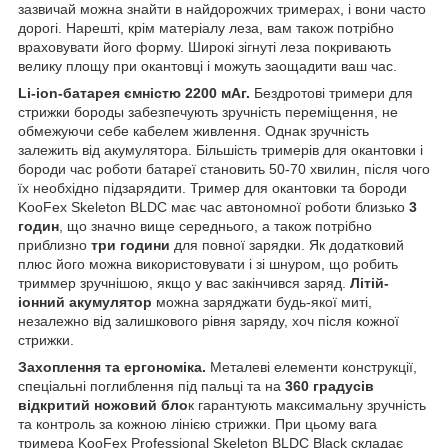
зазвичай можна знайти в найдорожчих тримерах, і вони часто
дорогі. Нарешті, крім матеріалу леза, вам також потрібно
враховувати його форму. Широкі зігнуті леза покривають
велику площу при окантовці і можуть заощадити ваш час.
Li-ion-батарея ємністю 2200 мАг.
Бездротові тримери для
стрижки бороды забезпечують зручність переміщення, не
обмежуючи себе кабелем живлення. Однак зручність
залежить від акумулятора. Більшість тримерів для окантовки і
бороди час роботи батареї становить 50-70 хвилин, після чого
їх необхідно підзарядити. Тример для окантовки та бороди
KooFex Skeleton BLDC має час автономної роботи близько
3
годин
, що значно вище середнього, а також потрібно
приблизно
три години
для повної зарядки. Як додатковий
плюс його можна використовувати і зі шнуром, що робить
триммер зручнішою, якщо у вас закінчився заряд.
Літій-
іонний акумулятор
можна заряджати будь-якої миті,
незалежно від залишкового рівня заряду, хоч після кожної
стрижки.
Захоплення та ергономіка.
Металеві елементи конструкції,
спеціальні поглиблення під пальці та на
360 градусів
відкритий ножовий бло
к гарантують максимальну зручність
та контроль за кожною лінією стрижки. При цьому вага
тримера KooFex Professional Skeleton BLDC Black складає