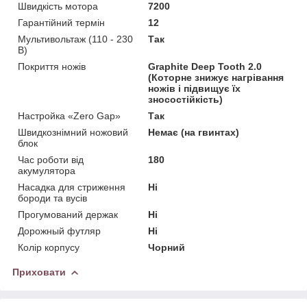
Швидкість мотора
7200
Гарантійний термін
12
Мультивольтаж (110 - 230
Так
В)
Покриття ножів
Graphite Deep Tooth 2.0
(Которне знижує нагрівання
ножів і підвищує їх
зносостійкість)
Настройка «Zero Gap»
Так
Швидкознімний ножовий
Немає (на гвинтах)
блок
Час роботи від
180
акумулятора
Насадка для стриження
Ні
бороди та вусів
Прогумований держак
Ні
Дорожный футляр
Ні
Колір корпусу
Чорний
Приховати