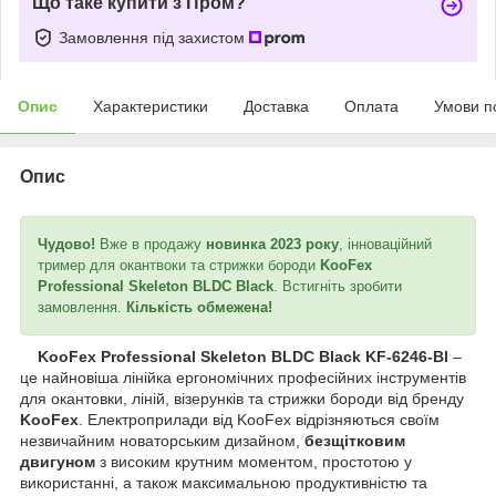
Що таке купити з Пром?
Замовлення під захистом
Опис
Характеристики
Доставка
Оплата
Умови п
Опис
Чудово!
Вже в продажу
новинка 2023 року
, інноваційний
тример для окантвоки та стрижки бороди
KooFex
Professional Skeleton BLDC Black
. Встигніть зробити
замовлення.
Кількість обмежена!
KooFex Professional Skeleton BLDC Black KF-6246-Bl
–
це найновіша лінійка ергономічних професійних інструментів
для окантовки, ліній, візерунків та стрижки бороди від бренду
KooFex
. Електроприлади від KooFex відрізняються своїм
незвичайним новаторським дизайном,
безщітковим
двигуном
з високим крутним моментом, простотою у
використанні, а також максимальною продуктивністю та