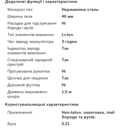
Додаткові функції і характеристики
Матеріал лез
Нержавіюча сталь
Ширина леза
40 мм
Насадка для підстригання
Ні
бороди і вусів
Тип елементів живлення
Li-Ion
Час заряду акумулятора
3 годин
Індикатор заряду
Так
елементів живлення
Стаціонарний зарядний
Так
пристрій
Прогумована рукоятка
Ні
Щіточка для чищення
Так
Дорожній футляр
Ні
Довжина мережевого
1.5 м
шнура
Користувальницькі характеристики
Призначення
Hair-tatoo, окантовка, лінії
бороди та вусів.
Вага
0.21