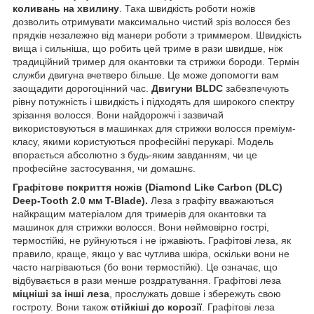
коливань на хвилину
. Така швидкість роботи ножів
дозволить отримувати максимально чистий зріз волосся без
прядків незалежно від манери роботи з триммером. Швидкість
вища і сильніша, що робить цей триме в рази швидше, ніж
традиційний тример для окантовки та стрижки бороди. Термін
служби двигуна вчетверо більше. Це може допомогти вам
заощадити дорогоцінний час.
Двигуни BLDC
забезпечують
рівну потужність і швидкість і підходять для широкого спектру
зрізання волосся. Вони найдорожчі і зазвичай
використовуються в машинках для стрижки волосся преміум-
класу, якими користуються професійні перукарі. Модель
впорається абсолютно з будь-яким завданням, чи це
професійне застосування, чи домашнє.
Графітове покриття ножів (Diamond Like Carbon (DLC)
Deep-Tooth 2.0 мм T-Blade).
Леза з графіту вважаються
найкращим матеріалом для тримерів для окантовки та
машинок для стрижки волосся. Вони неймовірно гострі,
термостійкі, не руйнуються і не іржавіють. Графітові леза, як
правило, краще, якщо у вас чутлива шкіра, оскільки вони не
часто нагріваються (бо вони термостійкі). Це означає, що
відбувається в рази менше роздратування. Графітові леза
міцніші за інші леза
, прослужать довше і збережуть свою
гостроту. Вони також
стійкіші до корозії
. Графітові леза