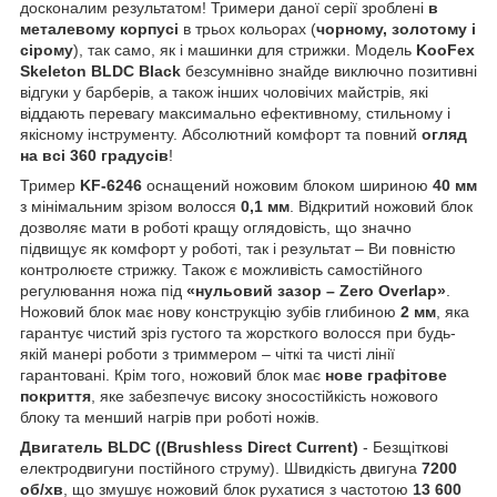
досконалим результатом! Тримери даної серії зроблені
в
металевому корпусі
в трьох кольорах (
чорному, золотому і
сірому
), так само, як і машинки для стрижки. Модель
KooFex
Skeleton BLDC Black
безсумнівно знайде виключно позитивні
відгуки у барберів, а також інших чоловічих майстрів, які
віддають перевагу максимально ефективному, стильному і
якісному інструменту. Абсолютний комфорт та повний
огляд
на всі 360 градусів
!
Тример
KF-6246
оснащений ножовим блоком шириною
40 мм
з мінімальним зрізом волосся
0,1 мм
. Відкритий ножовий блок
дозволяє мати в роботі кращу оглядовість, що значно
підвищує як комфорт у роботі, так і результат – Ви повністю
контролюєте стрижку. Також є можливість самостійного
регулювання ножа під
«нульовий зазор – Zero Overlap»
.
Ножовий блок має нову конструкцію зубів глибиною
2 мм
, яка
гарантує чистий зріз густого та жорсткого волосся при будь-
якій манері роботи з триммером – чіткі та чисті лінії
гарантовані. Крім того, ножовий блок має
нове графітове
покриття
, яке забезпечує високу зносостійкість ножового
блоку та менший нагрів при роботі ножів.
Двигатель BLDC ((Brushless Direct Current)
- Безщіткові
електродвигуни постійного струму). Швидкість двигуна
7200
об/хв
, що змушує ножовий блок рухатися з частотою
13 600