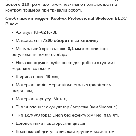
всього 210 грам
, що також позитивно позначається на
контролі тримера при тривалій роботі.
Особливості моделі KooFex Professional Skeleton BLDC
Black:
Артикул: KF-6246-Bl,
Максимальні
7200 оборотів за хвилину
,
Мінімальний зріз волосся
0,1 мм
з можливістю
регулювання «zero overlap»,
Нова конструкція зубів ножів для роботи з густим і
жорстким волоссям,
Ширина ножа:
40 мм
,
Матеріал ножів: Нержавіюча сталь з графітовим
покриттям,
Матеріал корпусу: Метал,
Тип живлення: акумулятор / мережа (комбіноване),
Тип акумулятора: Li-ion без ефекту хімічної пам'яті,
Ергономічний новаторський дизайн,
Безщітковий двигун з високим крутним моментом,