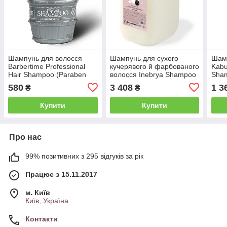
Шампунь для волосся
Шампунь для сухого
Шамп
Barbertime Professional
кучерявого й фарбованого
Kabu
Hair Shampoo (Paraben
волосся Inebrya Shampoo
Sham
Free) 1000 мл
Dry-T, 10 л (1026322)
(868
580
3 408
1 3
₴
₴
Купити
Купити
Про нас
99% позитивних з 295 відгуків за рік
Працює з 15.11.2017
м. Київ
Київ, Україна
Контакти