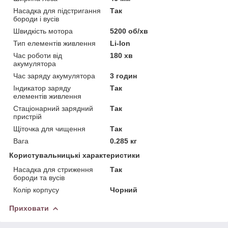
Насадка для підстригання
Так
бороди і вусів
Швидкість мотора
5200 об/хв
Тип елементів живлення
Li-Ion
Час роботи від
180 хв
акумулятора
Час заряду акумулятора
3 годин
Індикатор заряду
Так
елементів живлення
Стаціонарний зарядний
Так
пристрій
Щіточка для чищення
Так
Вага
0.285 кг
Користувальницькі характеристики
Насадка для стриження
Так
бороди та вусів
Колір корпусу
Чорний
Приховати