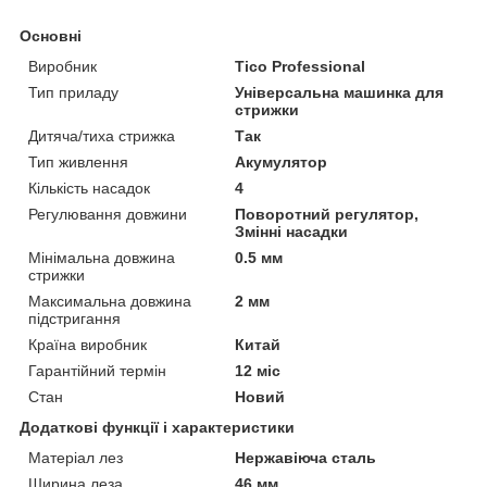
Основні
Виробник
Tico Professional
Тип приладу
Універсальна машинка для
стрижки
Дитяча/тиха стрижка
Так
Тип живлення
Акумулятор
Кількість насадок
4
Регулювання довжини
Поворотний регулятор,
Змінні насадки
Мінімальна довжина
0.5 мм
стрижки
Максимальна довжина
2 мм
підстригання
Країна виробник
Китай
Гарантійний термін
12 міс
Стан
Новий
Додаткові функції і характеристики
Матеріал лез
Нержавіюча сталь
Ширина леза
46 мм