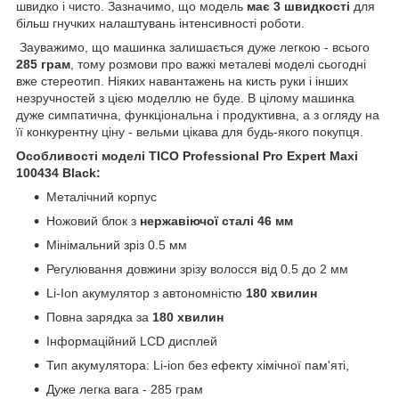
швидко і чисто. Зазначимо, що модель
має 3 швидкості
для
більш гнучких налаштувань інтенсивності роботи.
Зауважимо, що машинка залишається дуже легкою - всього
285 грам
, тому розмови про важкі металеві моделі сьогодні
вже стереотип. Ніяких навантажень на кисть руки і інших
незручностей з цією моделлю не буде. В цілому машинка
дуже симпатична, функціональна і продуктивна, а з огляду на
її конкурентну ціну - вельми цікава для будь-якого покупця.
Особливості моделі TICO Professional Pro Expert Maxi
100434 Black:
Металічний корпус
Ножовий блок з
нержавіючої сталі 46 мм
Мінімальний зріз 0.5 мм
Регулювання довжини зрізу волосся від 0.5 до 2 мм
Li-Ion акумулятор з автономністю
180 хвилин
Повна зарядка за
180 хвилин
Інформаційний LCD дисплей
Тип акумулятора: Li-ion без ефекту хімічної пам'яті,
Дуже легка вага - 285 грам