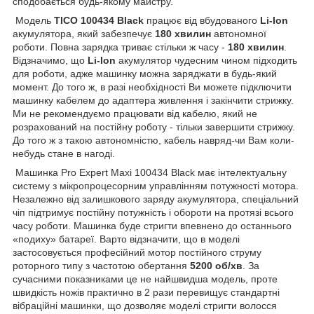
сподобається будь-якому майстру.
Модель
TICO 100434 Black
працює від вбудованого
Li-Ion
акумулятора, який забезпечує
180 хвилин
автономної
роботи. Повна зарядка триває стільки ж часу -
180 хвилин
.
Відзначимо, що
Li-Ion
акумулятор чудесним чином підходить
для роботи, адже машинку можна заряджати в будь-який
момент. До того ж, в разі необхідності Ви можете підключити
машинку кабелем до адаптера живлення і закінчити стрижку.
Ми не рекомендуємо працювати від кабелю, який не
розрахований на постійну роботу - тільки завершити стрижку.
До того ж з такою автономністю, кабель навряд-чи Вам коли-
небудь стане в нагоді.
Машинка Pro Expert Maxi 100434 Black має інтелектуальну
систему з мікропроцесорним управлінням потужності мотора.
Незалежно від залишкового заряду акумулятора, спеціальний
чіп підтримує постійну потужність і обороти на протязі всього
часу роботи. Машинка буде стригти впевнено до останнього
«подиху» батареї. Варто відзначити, що в моделі
застосовується професійний мотор постійного струму
роторного типу з частотою обертання
5200 об/хв
. За
сучасними показниками це не найшвидша модель, проте
швидкість ножів практично в 2 рази перевищує стандартні
вібраційні машинки, що дозволяє моделі стригти волосся