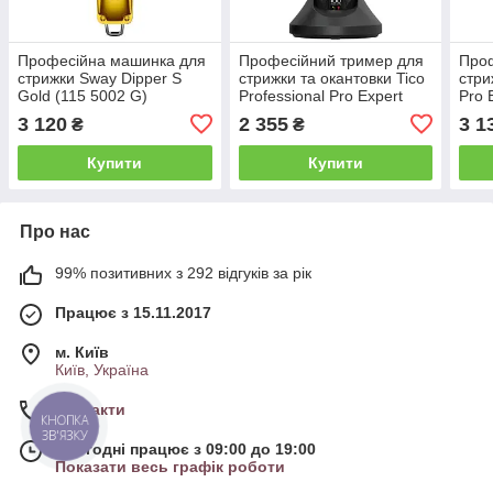
Професійна машинка для
Професійний тример для
Про
стрижки Sway Dipper S
стрижки та окантовки Tico
стри
Gold (115 5002 G)
Professional Pro Expert
Pro 
Mini Black (100435)
(100
3 120
2 355
3 1
₴
₴
Купити
Купити
Про нас
99% позитивних з 292 відгуків за рік
Працює з 15.11.2017
м. Київ
Київ, Україна
Контакти
КНОПКА
ЗВ'ЯЗКУ
Сьогодні працює з 09:00 до 19:00
Показати весь графік роботи