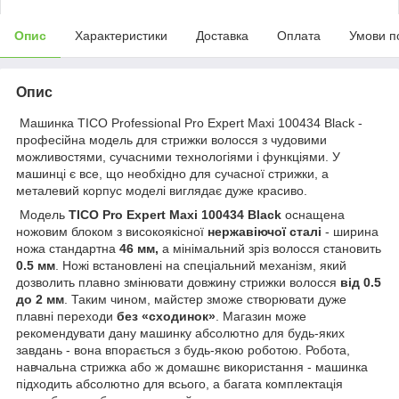
Опис
Характеристики
Доставка
Оплата
Умови п
Опис
Машинка TICO Professional Pro Expert Maxi 100434 Black -
професійна модель для стрижки волосся з чудовими
можливостями, сучасними технологіями і функціями. У
машинці є все, що необхідно для сучасної стрижки, а
металевий корпус моделі виглядає дуже красиво.
Модель
TICO Pro Expert Maxi 100434 Black
оснащена
ножовим блоком з високоякісної
нержавіючої сталі
- ширина
ножа стандартна
46 мм,
а мінімальний зріз волосся становить
0.5 мм
. Ножі встановлені на спеціальний механізм, який
дозволить плавно змінювати довжину стрижки волосся
від 0.5
до 2 мм
. Таким чином, майстер зможе створювати дуже
плавні переходи
без «сходинок»
. Магазин може
рекомендувати дану машинку абсолютно для будь-яких
завдань - вона впорається з будь-якою роботою. Робота,
навчальна стрижка або ж домашнє використання - машинка
підходить абсолютно для всього, а багата комплектація