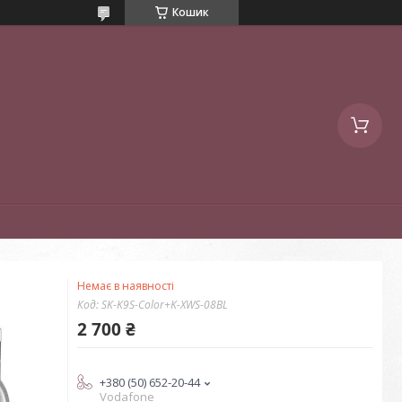
Кошик
Немає в наявності
Код:
SK-K9S-Color+K-XWS-08BL
2 700 ₴
+380 (50) 652-20-44
Vodafone