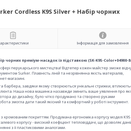
r Cordless K9S Silver + Набір чорних
арактеристики
Інформація для замовлення
бір чорних преміум-насадок із підставкою (SK-K9S-Color+04900-8
сфері перукарського мистецтва! Відтепер кожен майстер зможе відч
ументом Surker. Плавність ліній та незрівнянна якість матеріалів,
нет-магазині.
та барбера, завдяки якому створюються унікальні стрижки, втілюють
клієнта. Наша нова машинка назавжди змінить ваше уявлення про якіс
д мотора до дизайну, було чітко продумано та створено руками
робота змогла дати такий якісний та комфортний у роботі інструмент.
 з хромованим покриттям. Продумана ергономіка корпусу моделі K9S 
алевого корпусу - високий коефіцієнт тепловіддачі, що дозволяє дані
янні з її пластиковими аналогами.