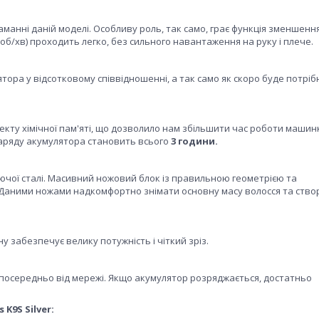
таманні даній моделі. Особливу роль, так само, грає функція зменшення
б/хв) проходить легко, без сильного навантаження на руку і плече.
ятора у відсотковому співвідношенні, а так само як скоро буде потріб
кту хімічної пам'яті, що дозволило нам збільшити час роботи машин
аряду акумулятора становить всього
3 години.
ючої сталі. Масивний ножовий блок із правильною геометрією та
. Даними ножами надкомфортно знімати основну масу волосся та ств
 забезпечує велику потужність і чіткий зріз.
езпосередньо від мережі. Якщо акумулятор розряджається, достатньо
K9S Silver: