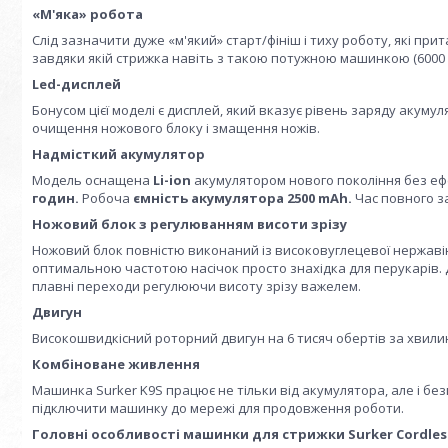
«М'яка» робота
Слід зазначити дуже «м'який» старт/фініш і тиху роботу, які при
завдяки якій стрижка навіть з такою потужною машинкою (6000 о
Led-дисплей
Бонусом цієї моделі є дисплей, який вказує рівень заряду акумул
очищення ножового блоку і змащення ножів.
Надмісткий акумулятор
Модель оснащена
Li-ion
акумулятором нового покоління без ефе
годин.
Робоча
ємність акумулятора 2500 mAh.
Час повного з
Ножовий блок з регулюванням висоти зрізу
Ножовий блок повністю виконаний із високовуглецевої нержаві
оптимальною частотою насічок просто знахідка для перукарів
плавні переходи регулюючи висоту зрізу важелем.
Двигун
Високошвидкісний роторний двигун на 6 тисяч обертів за хвилину
Комбіноване живлення
Машинка Surker K9S працює не тільки від акумулятора, але і б
підключити машинку до мережі для продовження роботи.
Головні особливості машинки для стрижки Surker Cordless 