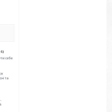
-S)
ути себе
ся
ні та
-
й