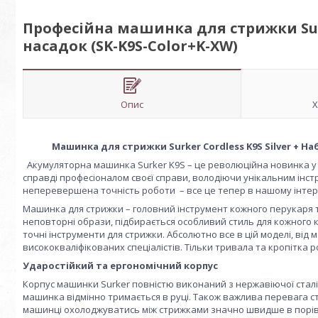
Професійна машинка для стрижки Surke
насадок (SK-K9S-Color+K-XW)
Опис
Х
Машинка для стрижки Surker Cordless K9S Silver + На
Акумуляторна машинка Surker K9S – це революційна новинка у 
справді професіоналом своєї справи, володіючи унікальним інстр
неперевершена точність роботи – все це тепер в нашому інтер
Машинка для стрижки – головний інструмент кожного перукаря 
неповторні образи, підбирається особливий стиль для кожного 
точні інструменти для стрижки. Абсолютно все в цій моделі, ві
висококваліфікованих спеціалістів. Тільки тривала та кропітка 
Ударостійкий та ергономічний корпус
Корпус машинки Surker повністю виконаний з нержавіючої сталі
машинка відмінно тримається в руці. Також важлива перевага ст
машинці охолоджуватись між стрижками значно швидше в порівн