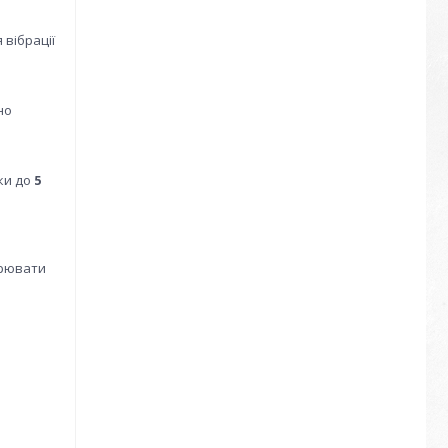
 вібрації
но
ки до
5
орювати