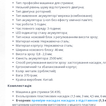
Тип: професійні машинки для стрижки;
Низький рівень шуму від потужного двигуна;
Тип двигуна: роторний;
Тип живлення: акумулятор/ мережа (комбіноване);
Тип акумулятора: Li-ion без ефекту хімічної пам'яті;
Час роботи: 5 годин;
Час повного заряду: 3 години;
LED-індикатор стану акумулятора;
Тип ножа: ножовий блок з регулюванням висоти зрізу;
Матеріал ножів: Нержавіюча сталь;
Матеріал корпусу: Нержавіюча сталь;
Ширина ножового блоку: 46 мм;
Висота зрізу: 0,8 - 2,0 мм;
Ємність акумулятора: 2500 мАг;
Спосіб регулювання висоти зрізу: застосування насадок, 
Ергономічний та збалансований корпус;
Колір: металік (сріблястий);
Вага: 370 грам;
Країна-виробник: Китай.
Комплектація:
Машинка для стрижки SK-K9S;
8 кольорових пластикових насадок (1,5 мм, 3 мм, 4,5 мм, 6 мм,
8 чорних
преміум-насадок насадок з підставкою
(1,5 
металевим кріпленням виготовлені з міцного пластику;