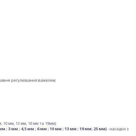
плавне регулювання важелем;
 10 мм, 13 мм, 16 мм та 19мм);
мм ; 3 мм ; 4,5 мм ; 6 мм ; 10 мм ; 13 мм ; 19 мм; 25 мм)
- насадки з