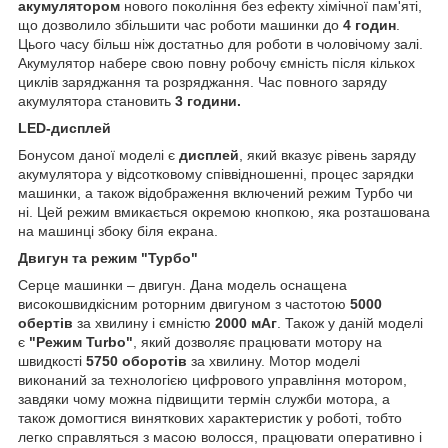
акумулятором
нового покоління без ефекту хімічної пам'яті,
що дозволило збільшити час роботи машинки до
4 годин
.
Цього часу більш ніж достатньо для роботи в чоловічому залі.
Акумулятор набере свою повну робочу ємність після кількох
циклів заряджання та розряджання. Час повного заряду
акумулятора становить
3 години.
LED-дисплей
Бонусом даної моделі є
дисплей
, який вказує рівень заряду
акумулятора у відсотковому співвідношенні, процес зарядки
машинки, а також відображення включений режим Турбо чи
ні. Цей режим вмикається окремою кнопкою, яка розташована
на машинці збоку біля екрана.
Двигун та режим "Турбо"
Серце машинки – двигун. Дана модель оснащена
високошвидкісним роторним двигуном з частотою
5000
обертів
за хвилину і ємністю
2000 мАг
. Також у даній моделі
є
"Режим Turbo"
, який дозволяє працювати мотору на
швидкості
5750 оборотів
за хвилину. Мотор моделі
виконаний за технологією цифрового управління мотором,
завдяки чому можна підвищити термін служби мотора, а
також домогтися виняткових характеристик у роботі, тобто
легко справляться з масою волосся, працювати оперативно і