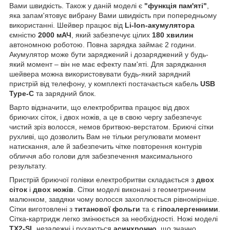
Вами швидкість. Також у даній моделі є
"функція пам'яті"
,
яка запам'ятовує вибрану Вами швидкість при попередньому
використанні. Шейвер працює від
Li-Ion-акумулятора
ємністю
2000 мАЧ
, який забезпечує цілих
180 хвилин
автономною роботою. Повна зарядка займає 2 години.
Акумулятор може бути заряджений і дозаряджений у будь-
який момент – він не має ефекту пам'яті. Для заряджання
шейвера можна використовувати будь-який зарядний
пристрій від телефону, у комплекті постачається кабель
USB
Type-C
та зарядний блок.
Варто відзначити, що електробритва працює від двох
бриючих сіток, і двох ножів, а це в свою чергу забезпечує
чистий зріз волосся, немов бритвою-верстатом. Бриючі сітки
рухливі, що дозволить Вам не тільки регулювати момент
натискання, але й забезпечить чітке повторення контурів
обличчя або голови для забезпечення максимального
результату.
Пристрій бриючої голівки електробритви складається з
двох
сіток
і
двох ножів
. Сітки моделі виконані з геометричним
малюнком, завдяки чому волосся захоплюється рівномірніше.
Сітки виготовлені з
титанової фольги
та є
гіпоалергенними
.
Сітка-картридж легко змінюється за необхідності. Ножі моделі
TX2-SL
незалежні і рухаються
асинхронно
, що значно