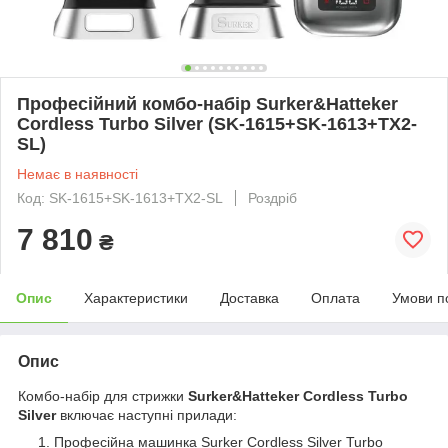
Професійний комбо-набір Surker&Hatteker
Cordless Turbo Silver (SK-1615+SK-1613+TX2-
SL)
Немає в наявності
Код: SK-1615+SK-1613+TX2-SL
Роздріб
7 810
₴
Опис
Характеристики
Доставка
Оплата
Умови п
Опис
Комбо-набір для стрижки
Surker&Hatteker Cordless Turbo
Silver
включає наступні прилади:
Професійна машинка Surker Cordless Silver Turbo