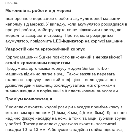
якісно.
Можливість роботи від мережі
Безперечною перевагою є робота акумуляторної машинки
напряму від мережі. У випадку, коли акумулятор розрядився в
процесі роботи, майстру варто лише підключити прилад до
мережі та завершити стрижку. Про те, коли розрядиться
акумулятор, повідомить
LED-індикатор
на корпусі машинки.
Ударостійкий та ергономічний корпус
Корпус машинки Surker повністю виконаний з
нержавіючої
сталі з хромованим покриттям
.
Продумана ергономіка корпусу моделі Surker Turbo -
машинка відмінно лягає в руці. Також важлива перевага
сталевого корпусу - високий коефіцієнт тепловіддачі, що
дозволяє даній машинці охолоджуватись між стрижками
значно швидше в порівнянні з її пластиковими аналогами.
Преміум комплектація
У комплект входять ходові розміри насадок преміум-класу з
металевим кріпленням (1,5мм; 3 мм; 4,5 мм; 6мм). Кріплення
надійно фіксує насадку на ножі, а тонкі та міцні зубчики зручні
у роботі. Також у комплект додатково входять пластикові
насадки 10 та 13 мм. А бонусом є надійна і стійка підставка,