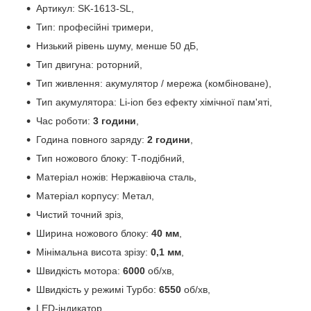
Артикул: SK-1613-SL,
Тип: професійні тримери,
Низький рівень шуму, менше 50 дБ,
Тип двигуна: роторний,
Тип живлення: акумулятор / мережа (комбіноване),
Тип акумулятора: Li-ion без ефекту хімічної пам'яті,
Час роботи:
3 години
,
Година повного заряду:
2 години
,
Тип ножового блоку: Т-подібний,
Матеріал ножів: Нержавіюча сталь,
Матеріал корпусу: Метал,
Чистий точний зріз,
Ширина ножового блоку:
40 мм
,
Мінімальна висота зрізу:
0,1 мм
,
Швидкість мотора:
6000
об/хв,
Швидкість у режимі Турбо:
6550
об/хв,
LED-індикатор,