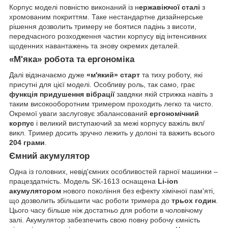
Корпус моделі повністю виконаний із н
ержавіючої сталі
з
хромованим покриттям. Таке нестандартне дизайнерське
рішення дозволить тримеру не боятися падінь з висоти,
передчасного розходження частин корпусу від інтенсивних
щоденних навантажень та знову окремих деталей.
«М'яка» робота та ергономіка
Далі відзначаємо дуже
«м'який» старт
та тиху роботу, які
присутні для цієї моделі. Особливу роль, так само, грає
функція придушення вібрації
завдяки якій стрижка навіть з
таким високооборотним тримером проходить легко та чисто.
Окремої уваги заслуговує збалансований
ергономічний
корпус
і великий виступаючий за межі корпусу важіль вкл/
викл. Тример досить зручно лежить у долоні та важить всього
204 грами
.
Ємний акумулятор
Одна із головних, невід'ємних особливостей гарної машинки –
працездатність. Модель SK-1613 оснащена
Li-ion
акумулятором
нового покоління без ефекту хімічної пам'яті,
що дозволить збільшити час роботи тримера до
трьох годин
.
Цього часу більше ніж достатньо для роботи в чоловічому
залі. Акумулятор забезпечить свою повну робочу ємність