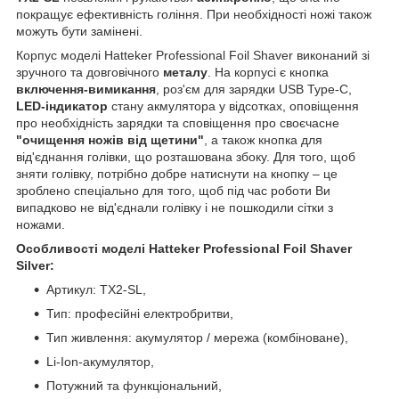
покращує ефективність гоління. При необхідності ножі також
можуть бути замінені.
Корпус моделі Hatteker Professional Foil Shaver виконаний зі
зручного та довговічного
металу
. На корпусі є кнопка
включення-вимикання
, роз'єм для зарядки USB Type-C,
LED-індикатор
стану акмулятора у відсотках, оповіщення
про необхідність зарядки та сповіщення про своєчасне
"очищення ножів від щетини"
, а також кнопка для
від'єднання голівки, що розташована збоку. Для того, щоб
зняти голівку, потрібно добре натиснути на кнопку – це
зроблено спеціально для того, щоб під час роботи Ви
випадково не від'єднали голівку і не пошкодили сітки з
ножами.
Особливості моделі Hatteker Professional Foil Shaver
Silver:
Артикул: TX2-SL,
Тип: професійні електробритви,
Тип живлення: акумулятор / мережа (комбіноване),
Li-Ion-акумулятор,
Потужний та функціональний,