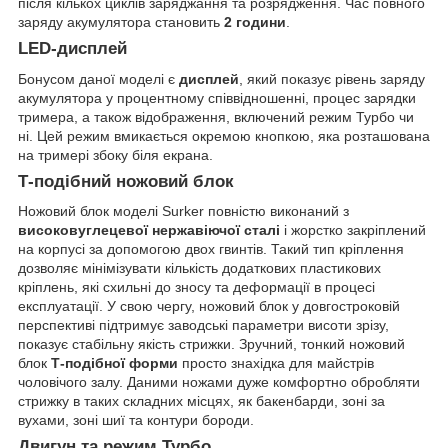
після кількох циклів заряджання та розрядження. Час повного
заряду акумулятора становить
2 години
.
LED-дисплей
Бонусом даної моделі є
дисплей
, який показує рівень заряду
акумулятора у процентному співвідношенні, процес зарядки
тримера, а також відображення, включений режим Турбо чи
ні. Цей режим вмикається окремою кнопкою, яка розташована
на тримері збоку біля екрана.
Т-подібний ножовий блок
Ножовий блок моделі Surker повністю виконаний з
високовуглецевої нержавіючої сталі
і жорстко закріплений
на корпусі за допомогою двох гвинтів. Такий тип кріплення
дозволяє мінімізувати кількість додаткових пластикових
кріплень, які схильні до зносу та деформації в процесі
експлуатації. У свою чергу, ножовий блок у довгостроковій
перспективі підтримує заводські параметри висоти зрізу,
показує стабільну якість стрижки. Зручний, тонкий ножовий
блок
Т-подібної форми
просто знахідка для майстрів
чоловічого залу. Даними ножами дуже комфортно обробляти
стрижку в таких складних місцях, як бакенбарди, зоні за
вухами, зоні шиї та контури бороди.
Двигун та режим Турбо