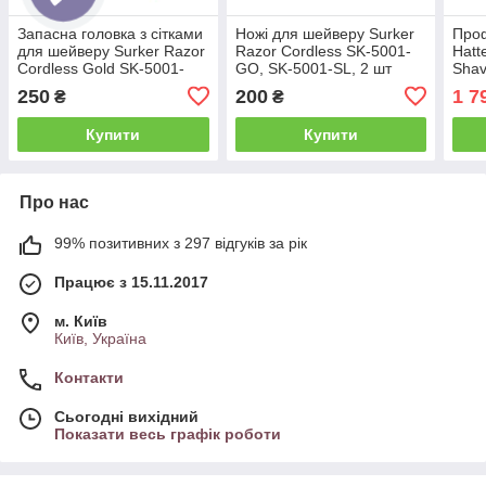
Запасна головка з сітками
Ножі для шейверу Surker
Про
для шейверу Surker Razor
Razor Cordless SK-5001-
Hatt
Cordless Gold SK-5001-
GO, SK-5001-SL, 2 шт
Shav
GO, SK-5001-SL (SR-GO-
(SR-1)
250
200
1 7
₴
₴
2)
Купити
Купити
Про нас
99% позитивних з 297 відгуків за рік
Працює з 15.11.2017
м. Київ
Київ, Україна
Контакти
Сьогодні вихідний
Показати весь графік роботи