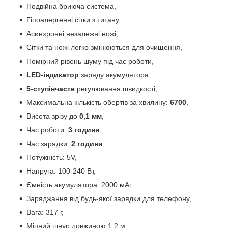
Подвійна бриюча система,
Гіпоалергенні сітки з титану,
Асинхронні незалежні ножі,
Сітки та ножі легко змінюються для очищення,
Помірний рівень шуму під час роботи,
LED-індикатор
заряду акумулятора,
5-ступінчасте
регулювання швидкості,
Максимальна кількість обертів за хвилину:
6700
,
Висота зрізу до
0,1 мм
,
Час роботи:
3 години
,
Час зарядки:
2 години
,
Потужність: 5V,
Напруга: 100-240 Вт,
Ємність акумулятора: 2000 мАг,
Заряджання від будь-якої зарядки для телефону,
Вага: 317 г,
Міцний шнур довжиною 1,2 м,