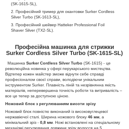
(SK-1615-SL),
Професійний тример для окантовки Surker Сordless
Silver Turbo (SK-1613-SL),
Професійний шейвер Hatteker Professional Foil
Shaver Silver (TX2-SL).
Професійна машинка для стрижки
Surker Cordless Silver Turbo (SK-1615-SL)
Машинка
Surker Cordless Silver Turbo
(SK-1615) - це
революційна новинка у сфері перукарського мистецтва.
Відтепер кожен майстер зможе відчути себе справді
професіоналом своєї справи, володіючи унікальним
інструментом Surker. Плавність ліній та незрівнянна якість
матеріалів, неперевершена точність роботи та витривалість –
все це тепер за доступною ціною.
Ножовий блок з регулюванням висоти зрізу
Ножовий блок повністю виконаний із високовуглецевої
нержавіючої сталі. Ширина ножового блоку
46 мм
, а
мінімальний зріз -
0,8 мм
. Ножі встановлені на спеціальному
механізмі регулювання довжини зрізу волосся на 5