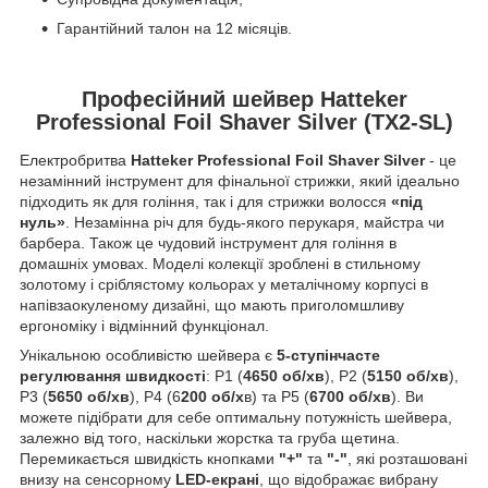
Гарантійний талон на 12 місяців.
Професійний шейвер Hatteker
Professional Foil Shaver Silver (TX2-SL)
Електробритва
Hatteker Professional Foil Shaver Silver
- це
незамінний інструмент для фінальної стрижки, який ідеально
підходить як для гоління, так і для стрижки волосся
«під
нуль»
. Незамінна річ для будь-якого перукаря, майстра чи
барбера. Також це чудовий інструмент для гоління в
домашніх умовах. Моделі колекції зроблені в стильному
золотому і сріблястому кольорах у металічному корпусі в
напівзаокуленому дизайні, що мають приголомшливу
ергономіку і відмінний функціонал.
Унікальною особливістю шейвера є
5-ступінчасте
регулювання швидкості
: P1 (
4650 об/хв
), P2 (
5150 об/хв
),
P3 (
5650 об/хв
), P4 (6
200 об/х
в) та P5 (
6700 об/хв
). Ви
можете підібрати для себе оптимальну потужність шейвера,
залежно від того, наскільки жорстка та груба щетина.
Перемикається швидкість кнопками
"+"
та
"-"
, які розташовані
внизу на сенсорному
LED-екрані
, що відображає вибрану