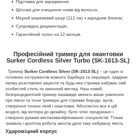
Підставка для заряджання;
Щіточка для очищення ножів від волосся;
Міцний мережевий шнур (112 см) з зарядним блоком;
Супровідна документація;
Гарантійний талон на 12 місяців.
Професійний тример для окантовки
Surker Сordless Silver Turbo (SK-1613-SL)
Тример
Surker Сordless Silver (SK-1613-SL)
– це один із
головних інструментів кожного барбера та перукаря, завдяки
якому розставлені акценти та будь-яка стрижка набуває свій
особистий стиль та законний вигляд. Наш новий,
безпрецедентний тример назавжди змінить ваше уявлення
про якісні та точні тримери для стрижки бороди, вусів,
створення точних ліній і окантовки. Абсолютно все в цій
моделі, від мотора до дизайну, було чітко продумано і
створено руками висококваліфікованих спеціалістів. Тільки
тривала і кропітка робота змогла дати таку небувалу якість.
Удароміцний корпус