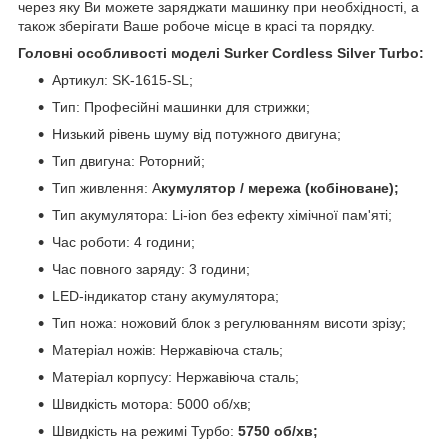
через яку Ви можете заряджати машинку при необхідності, а
також зберігати Ваше робоче місце в красі та порядку.
Головні особливості моделі Surker Cordless Silver Turbo:
Артикул: SK-1615-SL;
Тип: Професійні машинки для стрижки;
Низький рівень шуму від потужного двигуна;
Тип двигуна: Роторний;
Тип живлення: А
кумулятор / мережа (кобіноване);
Тип акумулятора: Li-ion без ефекту хімічної пам'яті;
Час роботи: 4 години;
Час повного заряду: 3 години;
LED-індикатор стану акумулятора;
Тип ножа: ножовий блок з регулюванням висоти зрізу;
Матеріал ножів: Нержавіюча сталь;
Матеріал корпусу: Нержавіюча сталь;
Швидкість мотора: 5000 об/хв;
Швидкість на режимі Турбо:
5750 об/хв;