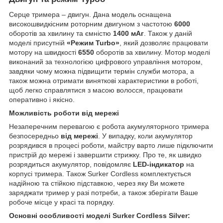
Серце тримера – двигун. Дана модель оснащена
високошвидкісним роторним двигуном з частотою
6000
оборотів за хвилину та ємністю
1400 мАг
. Також у даній
моделі присутній
«Режим Turbo»
, який дозволяє працювати
мотору на швидкості
6550
оборотів за хвилину. Мотор моделі
виконаний за технологією цифрового управління мотором,
завдяки чому можна підвищити термін служби мотора, а
також можна отримати виняткові характеристики в роботі,
щоб легко справлятися з масою волосся, працювати
оперативно і якісно.
Можливість роботи від мережі
Незаперечним перевагою є робота акумуляторного тримера
безпосередньо
від мережі
. У випадку, коли акумулятор
розрядився в процесі роботи, майстру варто лише підключити
пристрій до мережі і завершити стрижку. Про те, як швидко
розрядиться акумулятор, повідомляє
LED-індикатор
на
корпусі тримера. Також Surker Сordless комплектується
надійною та стійкою підставкою, через яку Ви можете
заряджати тример у разі потреби, а також зберігати Ваше
робоче місце у красі та порядку.
Основні особливості моделі Surker Сordless Silver: