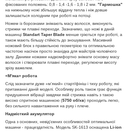
фіксованих положень: 0,8 - 1,4 -1,6 - 1,8 і 2 мм.
"Гармошка"
на нижньому ножі збільшує віддачу тепла і ніж довше
залишається холодним при роботі на потоці.
Ножем із борознами знімають масу волосся, виконують
стрижки чи плавні переходи. Зазначимо, що ножі в даній
машинці
Standart Taper Blade
менше гріються при роботі, а
також мають більшу стійкість до зношування. Масивний
ножовий блок з правильною геометрією та оптимальною
частотою насічок просто знахідка для майстрів чоловічого
залу. Даними ножами надкомфортно знімати основну масу
волосся і створювати плавні переходи, регулюючи висоту
зрізу важелем.
«М'яка» робота
Слід зазначити дуже «м'який» старт/фініш і тиху роботу, які
притаманні даній моделі. Особливу роль також грає функція
придушення вібрації завдяки якій стрижка навіть з такою
високо спритною машинкою (
5750 об/хв
) проходить легко,
без сильного навантаження на руку і плече.
Надмісткий акумулятор
Одна з основних, невід'ємних особливостей оптимальної
машини - працездатність. Модель SK-1613 оснащена
Li-ion