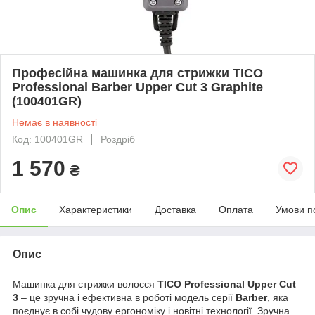
Професійна машинка для стрижки TICO
Professional Barber Upper Cut 3 Graphite
(100401GR)
Немає в наявності
Код: 100401GR
Роздріб
1 570
₴
Опис
Характеристики
Доставка
Оплата
Умови п
Опис
Машинка для стрижки волосся
TICO Professional Upper Cut
3
– це зручна і ефективна в роботі модель серії
Barber
, яка
поєднує в собі чудову ергономіку і новітні технології. Зручна