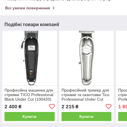
Всі умови повернення
Подібні товари компанії
Професійна машинка для
Професійний тример для
Про
стрижки TICO Professional
стрижки та окантовки Tico
стри
Black Under Cut (100420)
Professional Under Cut
Prof
(100419)
(V-6
2 400
2 215
1 6
₴
₴
Купити
Купити