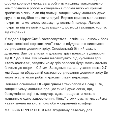
форма корпусу і легка вага роблять машинку максимально
комфортною в роботі – спеціальна форма нижньої кришки
зроблена з вигинами під пальці, завдяки чому машинку дуже
зручно та надійно тримати в руці. Верхня кришка має лакове
покриття та металеву вставку під великий палець. Лакове
покриття під металік надає машинці розкоші і захищає корпус
від стирання.
У моделі
Upper Cut
3 застосовується незнімний ножовий блок
з високоякісної
нержавіючої сталі
з вбудованою системою
регулювання довжини зрізу. Спеціальний бічний важіль
дозволяє Вам регулювати довжину зрізу волосся в діапазоні
від
0.7 до 3 мм.
Ніж можна налаштувати під нульовий зріз
«zero overlap»
, завдяки чому зріз волосся буде максимально
близько до шкіри – 0.2 мм. Заводське налаштування ножа
0.7
мм
Завдяки вбудованій системі регулювання довжини зрізу Ви
можете з легкістю робити красиві плавні переходи.
Новинка оснащена
DC-двигуном
з технологією
Long Life
,
завдяки чому машинка працює тихо і дуже легка, що,
безсумнівно, оцінить перукар, адже працювати легкою
машинкою одне задоволення. Ніякої втоми рук, ніяких зайвих
навантажень на кисть і суглоби – справжній комфорт!
Машинка
UPPER CUT 3
має вбудовану петельку для