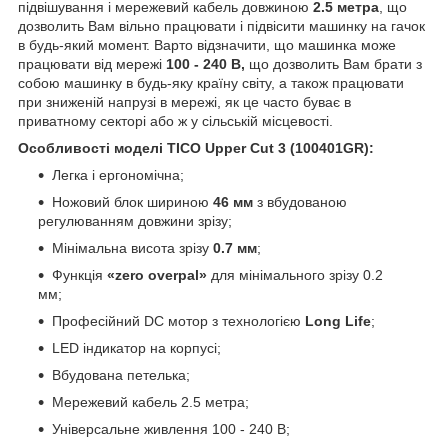
підвішування і мережевий кабель довжиною
2.5 метра
, що
дозволить Вам вільно працювати і підвісити машинку на гачок
в будь-який момент. Варто відзначити, що машинка може
працювати від мережі
100 - 240 В,
що дозволить Вам брати з
собою машинку в будь-яку країну світу, а також працювати
при зниженій напрузі в мережі, як це часто буває в
приватному секторі або ж у сільській місцевості.
Особливості моделі TICO Upper Cut 3 (100401GR):
Легка і ергономічна;
Ножовий блок шириною
46 мм
з вбудованою
регулюванням довжини зрізу;
Мінімальна висота зрізу
0.7 мм
;
Функція
«zero overpal»
для мінімального зрізу 0.2
мм;
Професійний DC мотор з технологією
Long Life
;
LED індикатор на корпусі;
Вбудована петелька;
Мережевий кабель 2.5 метра;
Універсальне живлення 100 - 240 В;