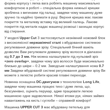
форма корпусу і легка вага роблять машинку максимально
комфортною в роботі – спеціальна форма нижньої кришки
зроблена з вигинами під пальці, завдяки чому машинку дуже
зручно та надійно тримати в руці. Верхня кришка має лакове
покриття та металеву вставку під великий палець. Лакове
покриття під металік надає машинці розкоші і захищає корпус
від стирання.
У моделі
Upper Cut
3 застосовується незнімний ножовий блок
з високоякісної
нержавіючої сталі
з вбудованою системою
регулювання довжини зрізу. Спеціальний бічний важіль
дозволяє Вам регулювати довжину зрізу волосся в діапазоні
від
0.7 до 3 мм.
Ніж можна налаштувати під нульовий зріз
«zero overlap»
, завдяки чому зріз волосся буде максимально
близько до шкіри – 0.2 мм. Заводське налаштування ножа
0.7
мм
Завдяки вбудованій системі регулювання довжини зрізу Ви
можете з легкістю робити красиві плавні переходи.
Новинка оснащена
DC-двигуном
з технологією
Long Life
,
завдяки чому машинка працює тихо і дуже легка, що,
безсумнівно, оцінить перукар, адже працювати легкою
машинкою одне задоволення. Ніякої втоми рук, ніяких зайвих
навантажень на кисть і суглоби – справжній комфорт!
Машинка
UPPER CUT 3
має вбудовану петельку для