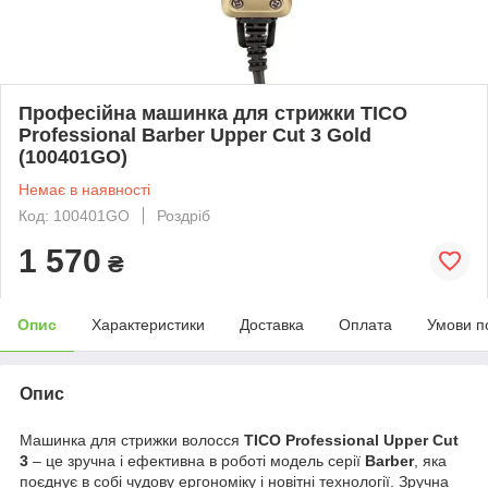
Професійна машинка для стрижки TICO
Professional Barber Upper Cut 3 Gold
(100401GO)
Немає в наявності
Код: 100401GO
Роздріб
1 570
₴
Опис
Характеристики
Доставка
Оплата
Умови п
Опис
Машинка для стрижки волосся
TICO Professional Upper Cut
3
– це зручна і ефективна в роботі модель серії
Barber
, яка
поєднує в собі чудову ергономіку і новітні технології. Зручна