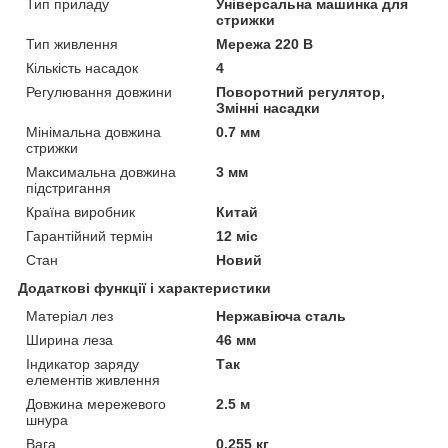
Тип приладу
Універсальна машинка для
стрижки
Тип живлення
Мережа 220 В
Кількість насадок
4
Регулювання довжини
Поворотний регулятор,
Змінні насадки
Мінімальна довжина
0.7 мм
стрижки
Максимальна довжина
3 мм
підстригання
Країна виробник
Китай
Гарантійний термін
12 міс
Стан
Новий
Додаткові функції і характеристики
Матеріал лез
Нержавіюча сталь
Ширина леза
46 мм
Індикатор заряду
Так
елементів живлення
Довжина мережевого
2.5 м
шнура
Вага
0.255 кг