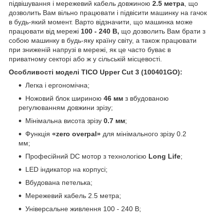
підвішування і мережевий кабель довжиною
2.5 метра
, що
дозволить Вам вільно працювати і підвісити машинку на гачок
в будь-який момент. Варто відзначити, що машинка може
працювати від мережі
100 - 240 В,
що дозволить Вам брати з
собою машинку в будь-яку країну світу, а також працювати
при зниженій напрузі в мережі, як це часто буває в
приватному секторі або ж у сільській місцевості.
Особливості моделі TICO Upper Cut 3 (100401GO):
Легка і ергономічна;
Ножовий блок шириною
46 мм
з вбудованою
регулюванням довжини зрізу;
Мінімальна висота зрізу
0.7 мм
;
Функція
«zero overpal»
для мінімального зрізу 0.2
мм;
Професійний DC мотор з технологією
Long Life
;
LED індикатор на корпусі;
Вбудована петелька;
Мережевий кабель 2.5 метра;
Універсальне живлення 100 - 240 В;