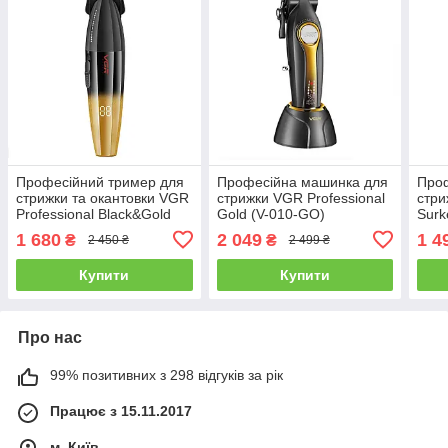
Професійний тример для
Професійна машинка для
Проф
стрижки та окантовки VGR
стрижки VGR Professional
стри
Professional Black&Gold
Gold (V-010-GO)
Surk
(V-906-GO)
(SK-
1 680
2 049
1 4
₴
₴
2 450 ₴
2 499 ₴
Купити
Купити
Про нас
99% позитивних з 298 відгуків за рік
Працює з 15.11.2017
м. Київ