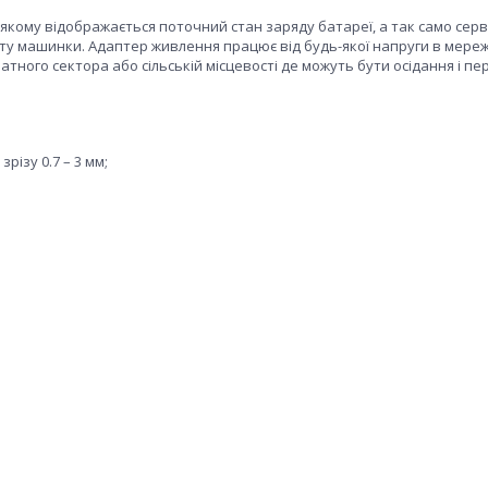
а якому відображається поточний стан заряду батареї, а так само серв
ту машинки. Адаптер живлення працює від будь-якої напруги в мере
иватного сектора або сільській місцевості де можуть бути осідання і п
ізу 0.7 – 3 мм;