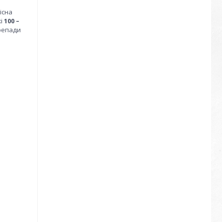
існа
жі
100 –
ерепади