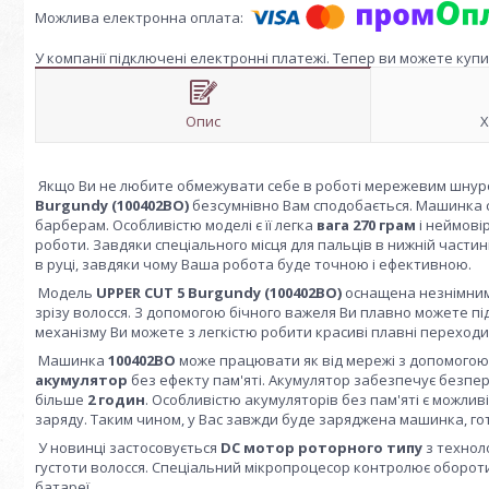
У компанії підключені електронні платежі. Тепер ви можете куп
Опис
Х
Якщо Ви не любите обмежувати себе в роботі мережевим шнуро
Burgundy (100402BO)
безсумнівно Вам сподобається. Машинка сері
барберам. Особливістю моделі є її легка
вага 270 грам
і неймові
роботи. Завдяки спеціального місця для пальців в нижній частин
в руці, завдяки чому Ваша робота буде точною і ефективною.
Модель
UPPER CUT 5 Burgundy (100402BO)
оснащена незнімни
зрізу волосся. З допомогою бічного важеля Ви плавно можете пі
механізму Ви можете з легкістю робити красиві плавні переходи
Машинка
100402BO
може працювати як від мережі з допомогою 
акумулятор
без ефекту пам'яті. Акумулятор забезпечує безп
більше
2 годин
. Особливістю акумуляторів без пам'яті є можли
заряду. Таким чином, у Вас завжди буде заряджена машинка, го
У новинці застосовується
DC мотор
роторного типу
з технол
густоти волосся. Спеціальний мікропроцесор контролює обороти 
батареї.