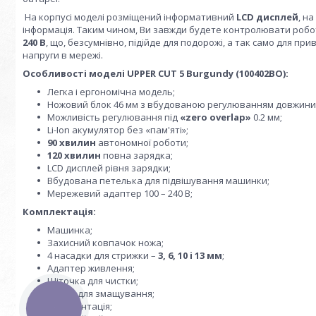
На корпусі моделі розміщений інформативний
LCD дисплей
, н
інформація. Таким чином, Ви завжди будете контролювати робо
240 В
, що, безсумнівно, підійде для подорожі, а так само для пр
напруги в мережі.
Особливості моделі UPPER CUT 5 Burgundy (100402BO):
Легка і ергономічна модель;
Ножовий блок 46 мм з вбудованою регулюванням довжини зр
Можливість регулювання під
«zero overlap»
0.2 мм;
Li-Ion акумулятор без «пам'яті»;
90 хвилин
автономної роботи;
120 хвилин
повна зарядка;
LCD дисплей рівня зарядки;
Вбудована петелька для підвішування машинки;
Мережевий адаптер 100 – 240 В;
Комплектація:
Машинка;
Захисний ковпачок ножа;
4 насадки для стрижки –
3, 6, 10 і 13 мм
;
Адаптер живлення;
Щіточка для чистки;
Масло для змащування;
Документація;
КНОПКА
ЗВ'ЯЗКУ