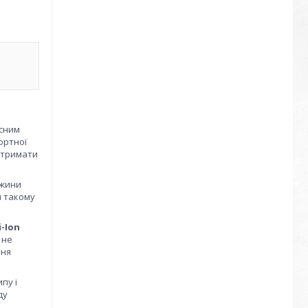
асним
ортної
о тримати
вжини
и такому
i-Ion
 не
вня
пу і
ду