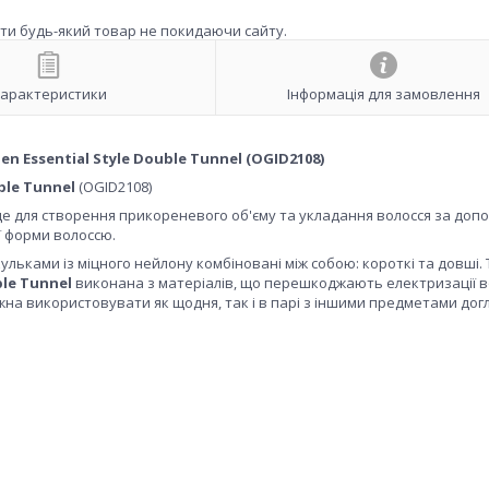
ити будь-який товар не покидаючи сайту.
арактеристики
Інформація для замовлення
en Essential Style Double Tunnel (OGID2108)
uble Tunnel
(OGID2108)
ійде для створення прикореневого об'єму та укладання волосся за до
ї форми волоссю.
льками із міцного нейлону комбіновані між собою: короткі та довші.
le Tunnel
виконана з матеріалів, що перешкоджають електризації во
ожна використовувати як щодня, так і в парі з іншими предметами дог