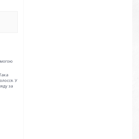
помогою
 Така
лосся. У
ляду за