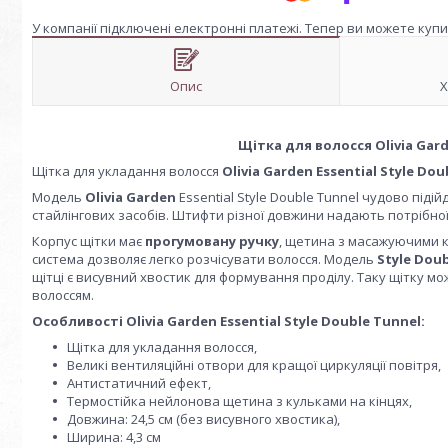
У компанії підключені електронні платежі. Тепер ви можете куп
Опис
Х
Щітка для волосся Olivia Gard
Щітка для укладання волосся
Olivia Garden Essential Style Do
Модель
Olivia Garden
Essential Style Double Tunnel чудово під
стайлінгових засобів. Штифти різної довжини надають потрібно
Корпус щітки має
прогумовану ручку
, щетина з масажуючими ку
система дозволяє легко розчісувати волосся. Модель
Style Doub
щітці є висувний хвостик для формування проділу. Таку щітку м
волоссям.
Особливості Olivia Garden Essential Style Double Tunnel:
Щітка для укладання волосся,
Великі вентиляційні отвори для кращої циркуляції повітря,
Антистатичний ефект,
Термостійка нейлонова щетина з кульками на кінцях,
Довжина: 24,5 см (без висувного хвостика),
Ширина: 4,3 см