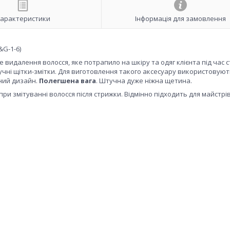
арактеристики
Інформація для замовлення
&G-1-6)
видалення волосся, яке потрапило на шкіру та одяг клієнта під час 
чні щітки-змітки. Для виготовлення такого аксесуару використовують
чний дизайн.
Полегшена вага
. Штучна дуже ніжна щетина.
при змітуванні волосся після стрижки. Відмінно підходить для майстрів