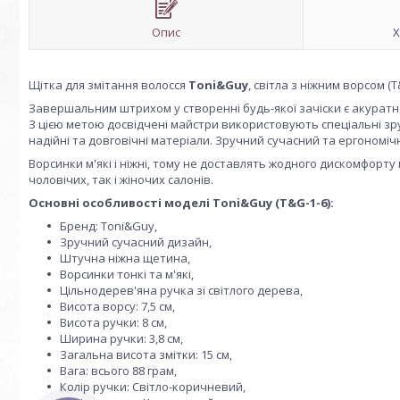
Опис
Х
Щітка для змітання волосся
Toni&Guy
, світла з ніжним ворсом (T
Завершальним штрихом у створенні будь-якої зачіски є акуратне 
З цією метою досвідчені майстри використовують спеціальні зру
надійні та довговічні матеріали. Зручний сучасний та ергономі
Ворсинки м'які і ніжні, тому не доставлять жодного дискомфорту 
чоловічих, так і жіночих салонів.
Основні особливості моделі Toni&Guy (T&G-1-6):
Бренд: Toni&Guy,
Зручний сучасний дизайн,
Штучна ніжна щетина,
Ворсинки тонкі та м'які,
Цільнодерев'яна ручка зі світлого дерева,
Висота ворсу: 7,5 см,
Висота ручки: 8 см,
Ширина ручки: 3,8 см,
Загальна висота змітки: 15 см,
Вага: всього 88 грам,
Колір ручки: Світло-коричневий,