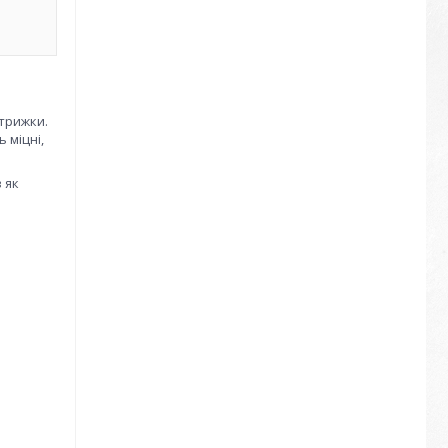
стрижки.
 міцні,
 як