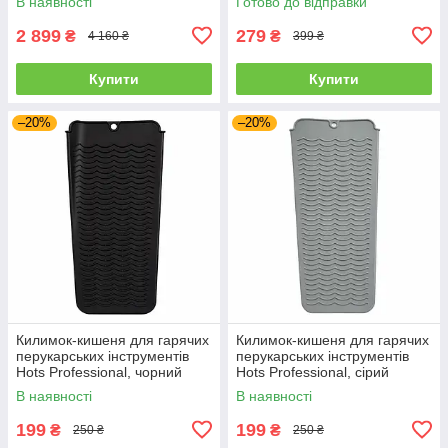
В наявності
Готово до відправки
2 899
279
₴
₴
4 160 ₴
399 ₴
Купити
Купити
–20%
–20%
Килимок-кишеня для гарячих
Килимок-кишеня для гарячих
перукарських інструментів
перукарських інструментів
Hots Professional, чорний
Hots Professional, сірий
(HP9025-BK)
(HP9025-GRE)
В наявності
В наявності
199
199
₴
₴
250 ₴
250 ₴