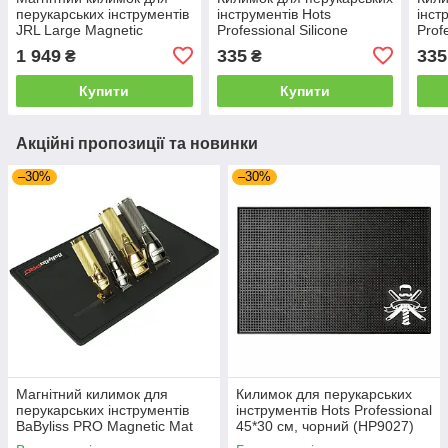
перукарських інструментів
інструментів Hots
інст
JRL Large Magnetic
Professional Silicone
Prof
Stationary Mat (JRL-A11)
Barber Black, 45x30 см
(пов
1 949
335
335
₴
₴
(HP21120)
лого
(HP2
Купити
Купити
Акційні пропозиції та новинки
–30%
–30%
Магнітний килимок для
Килимок для перукарських
перукарських інструментів
інструментів Hots Professional
BaByliss PRO Magnetic Mat
45*30 см, чорний (HP9027)
FX (M3969E)