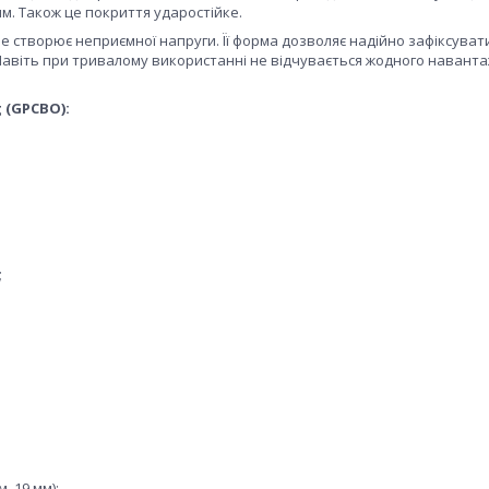
шим. Також це покриття ударостійке.
е створює неприємної напруги. Її форма дозволяє надійно зафіксуват
. Навіть при тривалому використанні не відчувається жодного навант
 (GPCBO):
;
, 19 мм);