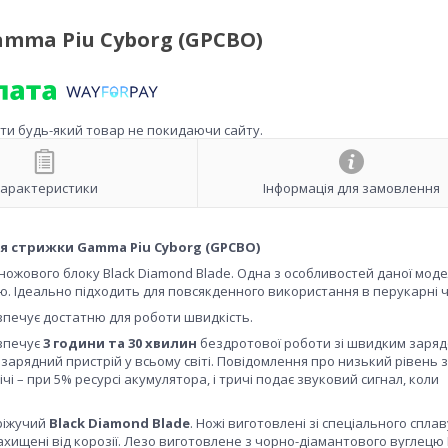
mma Piu Cyborg (GPCBO)
ити будь-який товар не покидаючи сайту.
арактеристики
Інформація для замовлення
я стрижки Gamma Piu Cyborg (GPCBO)
ожового блоку Black Diamond Blade. Одна з особливостей даної модел
. Ідеально підходить для повсякденного використання в перукарні ч
зпечує достатню для роботи швидкість.
зпечує
3 години та 30 хвилин
бездротової роботи зі швидким заря
зарядний пристрій у всьому світі. Повідомлення про низький рівень 
і – при 5% ресурсі акумулятора, і тричі подає звуковий сигнал, коли
 ріжучий
Black Diamond Blade
. Ножі виготовлені зі спеціального сплав
хищені від корозії. Лезо виготовлене з чорно-діамантового вуглецю