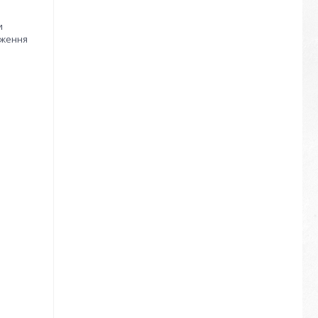
и
аження