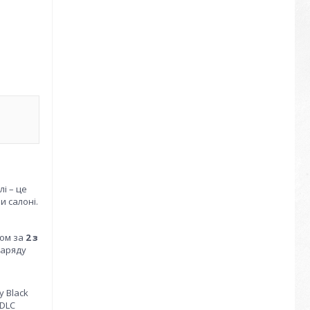
і – це
и салоні.
дом за
2 з
заряду
у Black
 DLC