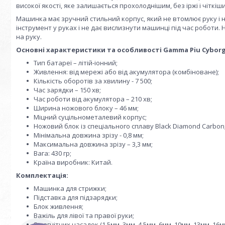
високої якості, яке залишається прохолоднішим, без іржі і чіткі
Машинка має зручний стильний корпус, який не втомлює руку і н
інструмент у руках і не дає вислизнути машинці під час роботи
на руку.
Основні характеристики та особливості Gamma Piu Cyborg
Тип батареї – літій-іонний;
Живлення: від мережі або від акумулятора (комбіноване);
Кількість оборотів за хвилину - 7 500;
Час зарядки – 150 хв;
Час роботи від акумулятора – 210 хв;
Ширина ножового блоку – 46 мм;
Міцний суцільнометалевий корпус;
Ножовий блок із спеціального сплаву Black Diamond Carbon
Мінімальна довжина зрізу - 0,8 мм;
Максимальна довжина зрізу – 3,3 мм;
Вага: 430 гр;
Країна виробник: Китай.
Комплектація:
Машинка для стрижки;
Підставка для підзарядки;
Блок живлення;
Важіль для лівої та правої руки;
8 магнітних насадок (1.5мм, 3мм, 4.5мм, 6мм, 10мм, 13мм, 16мм