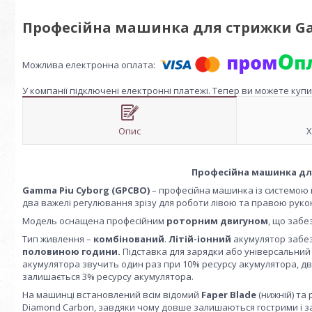
Професійна машинка для стрижки Ga
У компанії підключені електронні платежі. Тепер ви можете куп
Опис
Х
Професійна машинка дл
Gamma Piu Cyborg (GPCBO)
– професійна машинка із системою н
два важелі регулювання зрізу для роботи лівою та правою рукою
Модель оснащена професійним
роторним двигуном
, що забе
Тип живлення –
комбінований
.
Літій-іонний
акумулятор забе
половиною години.
Підставка для зарядки або універсальний 
акумулятора звучить один раз при 10% ресурсу акумулятора, двіч
залишається 3% ресурсу акумулятора.
На машинці встановлений всім відомий
Faper Blade
(нижній) та
Diamond Carbon, завдяки чому довше залишаються гострими і за