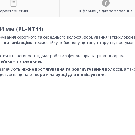
арактеристики
Інформація для замовлення
44 мм (PL-NT44)
чування короткого та середнього волосся, формування чітких локонів
тя з іонізацією
, термостійку нейлонову щетину та зручну прогумо
ичні властивості під час роботи з феном: при нагріванні корпус
 м’яким та гладким
.
абезпечують
ніжне протягування та розплутування волосся
, а та
одель оснащена
отвором на ручці для підвішування
.