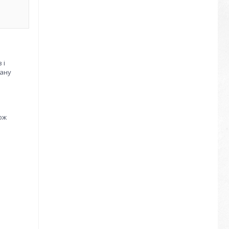
 і
вану
кож