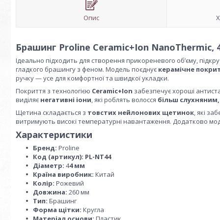
Опис
Х
Брашинг Proline Ceramic+Ion NanoThermic, 
Ідеально підходить для створення прикореневого об’єму, підкру
гладкого брашингу з феном. Модель поєднує
керамічне покрит
ручку — усе для комфортної та швидкої укладки.
Покриття з технологією
Ceramic+Ion
забезпечує хороші антистат
виділяє
негативні іони
, які роблять волосся
більш слухняним,
Щетина складається з
товстих нейлонових щетинок
, які з
витримують високі температурні навантаження. Додатково м
Характеристики
Бренд:
Proline
Код (артикул):
PL-NT44
Діаметр:
4
4 мм
Країна виробник:
Китай
Колір:
Рожевий
Довжина:
260 мм
Тип:
Брашинг
Форма щітки:
Кругла
Матеріал основи:
Пластик