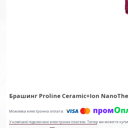
Брашинг Proline Ceramic+Ion NanoTher
У компанії підключені електронні платежі. Тепер ви можете куп