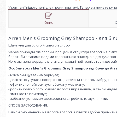
У компанії підключені електронні платежі. Тепер ви можете куп
Опис
Х
Arren Men's Grooming Grey Shampoo - для біли
Шампунь для білого й сивого волосся
Через природні фізіологічні процеси в структурі волосся на біл
боротьби з такими вадами справжньою знахідкою для сучасного
Його активна формула містить унікальні нейтралізатори, що за
Особливості Menʼs Grooming Grey Shampoo від бренда Arre
- мʼяка очищувальна формула;
- делікатно усуває з поверхні шкіри голови та пасом забруднення,
- ефективно нейтралізує небажану жовтизну;
- робить колір білого і сивого волосся виразнішим, а також над
- зміцнює та помʼякшує;
- забезпечує пасмам шовковистість і робить їх слухняними.
СПОСІБ ЗАСТОСУВАННЯ:
Рівномірно нанести на вологе волосся. Спінити і добре промити 