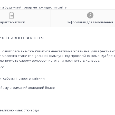
ити будь-який товар не покидаючи сайту.
арактеристики
Інформація для замовлення
х і сивого волосся
их і сивих пасмах може зʼявитися неестетична жовтизна. Для ефективно
 чоловіка стане спеціальний шампунь від професійної команди бренд
безпечують сивому волоссю чистоту та насиченість кольору.
n:
 себум, піт, мертві клітини;
ає йому стриманий холодний блиск;
великою кількістю води.