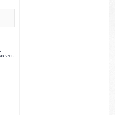
ї
а Arren.