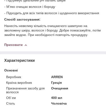
- Підтримує ідеальний pH баланс шкіри
- М'яко очищає волосся і бороду
- Підходить для всіх типів волосся і щоденного використання
Спосіб застосування:
Нанесіть невелику кількість очищаючого шампуню на
зволожену шкіру, волосся і бороду. Добре помасажуйте, потім
змийте водою. При необхідності повторіть процедуру.
Приховати
Характеристики
Основні
Виробник
ARREN
Країна виробник
Греція
Призначення засобу для
Очищення
волосся
Об`єм
400 мл
Стать
Чоловіча