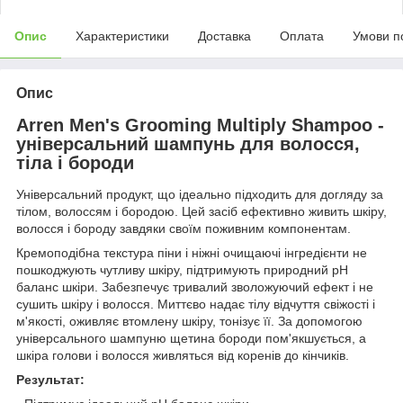
Опис
Характеристики
Доставка
Оплата
Умови п
Опис
Arren Men's Grooming Multiply Shampoo -
універсальний шампунь для волосся,
тіла і бороди
Універсальний продукт, що ідеально підходить для догляду за
тілом, волоссям і бородою. Цей засіб ефективно живить шкіру,
волосся і бороду завдяки своїм поживним компонентам.
Кремоподібна текстура піни і ніжні очищаючі інгредієнти не
пошкоджують чутливу шкіру, підтримують природний pH
баланс шкіри. Забезпечує тривалий зволожуючий ефект і не
сушить шкіру і волосся. Миттєво надає тілу відчуття свіжості і
м'якості, оживляє втомлену шкіру, тонізує її. За допомогою
універсального шампуню щетина бороди пом'якшується, а
шкіра голови і волосся живляться від коренів до кінчиків.
Результат: