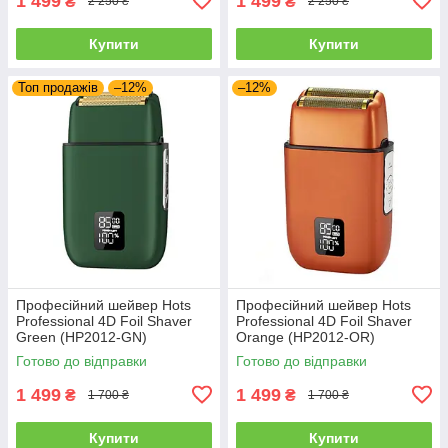
1 499
1 499
₴
₴
2 250 ₴
2 250 ₴
Купити
Купити
Топ продажів
–12%
–12%
Професійний шейвер Hots
Професійний шейвер Hots
Professional 4D Foil Shaver
Professional 4D Foil Shaver
Green (HP2012-GN)
Orange (HP2012-OR)
Готово до відправки
Готово до відправки
1 499
1 499
₴
₴
1 700 ₴
1 700 ₴
Купити
Купити