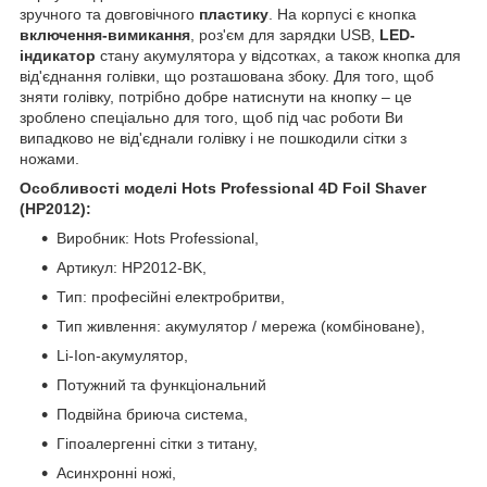
зручного та довговічного
пластику
. На корпусі є кнопка
включення-вимикання
, роз'єм для зарядки USB,
LED-
індикатор
стану акумулятора у відсотках, а також кнопка для
від'єднання голівки, що розташована збоку. Для того, щоб
зняти голівку, потрібно добре натиснути на кнопку – це
зроблено спеціально для того, щоб під час роботи Ви
випадково не від'єднали голівку і не пошкодили сітки з
ножами.
Особливості моделі Hots Professional 4D Foil Shaver
(HP2012):
Виробник: Hots Professional,
Артикул: HP2012-BK,
Тип: професійні електробритви,
Тип живлення: акумулятор / мережа (комбіноване),
Li-Ion-акумулятор,
Потужний та функціональний
Подвійна бриюча система,
Гіпоалергенні сітки з титану,
Асинхронні ножі,