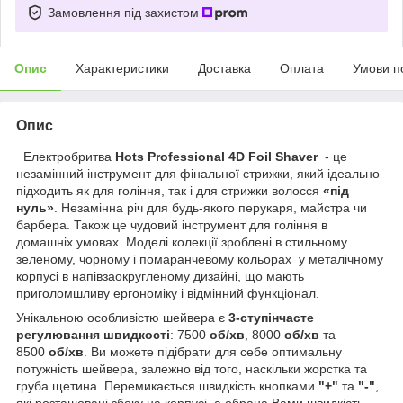
Замовлення під захистом
Опис
Характеристики
Доставка
Оплата
Умови п
Опис
Електробритва
Hots Professional 4D Foil Shaver
- це
незамінний інструмент для фінальної стрижки, який ідеально
підходить як для гоління, так і для стрижки волосся
«під
нуль»
. Незамінна річ для будь-якого перукаря, майстра чи
барбера. Також це чудовий інструмент для гоління в
домашніх умовах. Моделі колекції зроблені в стильному
зеленому, чорному і помаранчевому кольорах у металічному
корпусі в напівзаокругленому дизайні, що мають
приголомшливу ергономіку і відмінний функціонал.
Унікальною особливістю шейвера є
3-ступінчасте
регулювання швидкості
: 7500
об/хв
, 8000
об/хв
та
8500
об/хв
. Ви можете підібрати для себе оптимальну
потужність шейвера, залежно від того, наскільки жорстка та
груба щетина. Перемикається швидкість кнопками
"+"
та
"-"
,
які розташовані збоку на корпусі, а обрана Вами швидкість