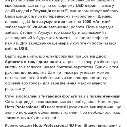
відображається внизу на сенсорному
LED-екрані.
Також у
даній моделі є
"функція пам'яті"
, яка запам'ятовує вибрану
Вами швидкість при попередньому використанні. Шейвер
працює від
Li-Ion-акумулятора
ємністю 1
000 мАг
, який
забезпечує 90
хвилин
автономної роботи. Повна зарядка
займає 2 години. Акумулятор може бути заряджений і
дозаряджений у будь-який момент – він не має ефекту
пам'яті. Для заряджання шейвера у комплекті постачається
кабель
USB.
Варто відзначити, що електробритва працює від
двох
бриючих сіток, і двох ножів
, а це в свою чергу забезпечує
чистий зріз волосся, немов бритвою-верстатом. Бриючі сітки
рухливі, що дозволить Вам не тільки регулювати момент
натискання, але й забезпечить чітке повторення контурів
обличчя або голови для забезпечення максимального
результату.
Сітки виготовлені з
титанової фольги
та є
гіпоалергенними
.
Сітка-картридж легко змінюється за необхідності. Ножі моделі
Hots Professional 4D
незалежні і рухаються
асинхронно
, що
значно покращує ефективність гоління. При необхідності ножі
також можуть бути замінені.
Корпус моделі
Hots Professional 4D Foil Shaver
виконаний зі