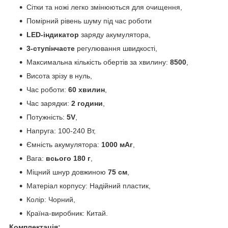
Сітки та ножі легко змінюються для очищення,
Помірний рівень шуму під час роботи
LED-індикатор
заряду акумулятора,
3-ступінчасте
регулювання швидкості,
Максимальна кількість обертів за хвилину:
8500
,
Висота зрізу в нуль,
Час роботи:
60 хвилин
,
Час зарядки:
2 години
,
Потужність:
5V
,
Напруга: 100-240 Вт,
Ємність акумулятора:
1000 мАг
,
Вага:
всього 180 г
,
Міцний шнур довжиною
75 см
,
Матеріал корпусу: Надійний пластик,
Колір: Чорний,
Країна-виробник: Китай.
Комплектація: