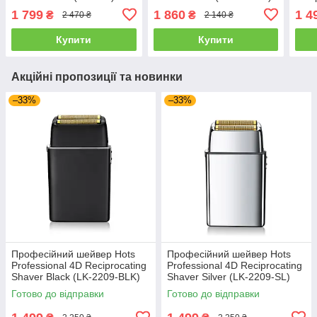
(LK-
1 799
1 860
1 4
₴
₴
2 470 ₴
2 140 ₴
Купити
Купити
Акційні пропозиції та новинки
–33%
–33%
Професійний шейвер Hots
Професійний шейвер Hots
Professional 4D Reciprocating
Professional 4D Reciprocating
Shaver Black (LK-2209-BLK)
Shaver Silver (LK-2209-SL)
Готово до відправки
Готово до відправки