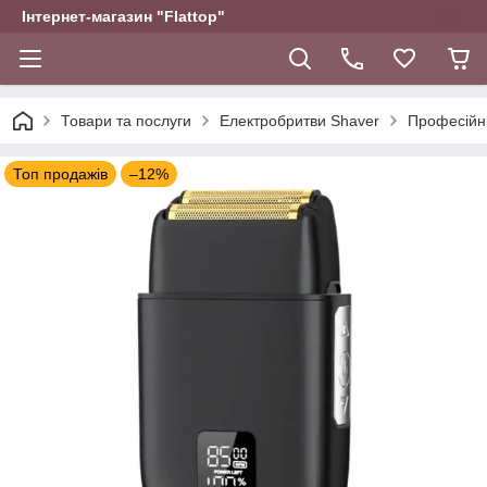
Інтернет-магазин "Flattop"
Товари та послуги
Електробритви Shaver
Професійні
Топ продажів
–12%