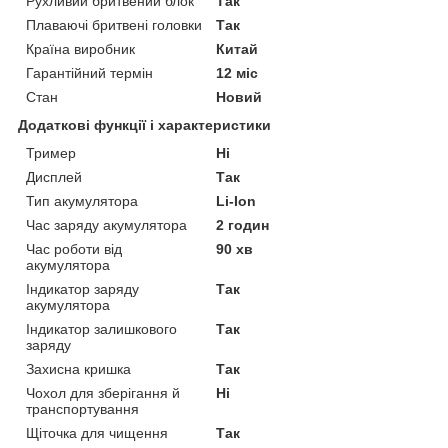
Рухливий бритвений блок
Так
Плаваючі бритвені головки
Так
Країна виробник
Китай
Гарантійний термін
12 міс
Стан
Новий
Додаткові функції і характеристики
Тример
Ні
Дисплей
Так
Тип акумулятора
Li-Ion
Час заряду акумулятора
2 годин
Час роботи від
90 хв
акумулятора
Індикатор заряду
Так
акумулятора
Індикатор залишкового
Так
заряду
Захисна кришка
Так
Чохол для зберігання й
Ні
транспортування
Щіточка для чищення
Так