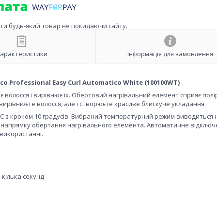
ити будь-який товар не покидаючи сайту.
арактеристики
Інформація для замовлення
Professional Easy Curl Automatico White (100100WT)
ує волосся і вирівнює їх. Обертовий нагрівальний елемент сприяє полі
и вирівнюєте волосся, але і створюєте красиве блискуче укладання.
° C з кроком 10 градусів. Вибраний температурний режим виводиться 
ру напрямку обертання нагрівального елемента. Автоматичне відклю
використанні.
 кілька секунд