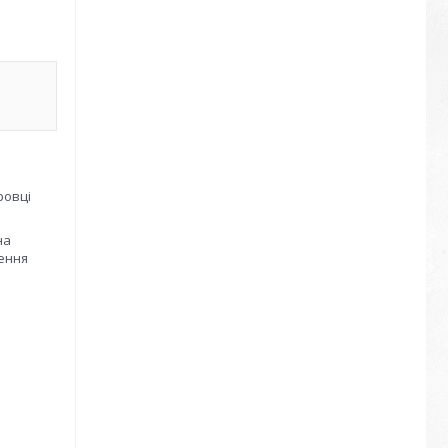
ровці
на
чення