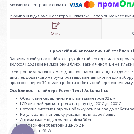
У компанії підключені електронні платежі. Тепер ви можете куп
Опис
Х
Професійний автоматичний стайлер Tico 
Завдяки своїй унікальній конструкції, стайлер одночасно прочіс
волосся і додає їм неймовірний блиск. Таким чином, Ви не тільк
Електронне управління має діапазон нагрівання від 120 до 200 
дисплеї. Додатково на ручці розташовані дві кнопки для вибо
пристрою через 30 хвилин роботи робить стайлер безпечним у 
Особливості стайлера Power Twist Automatico :
Обертовий керамічний нагрівач діаметром 32 мм
LСD дисплей для контролю нагріву від 120°C до 200°C
Потужна система нагріву наближують прилад до роботи за
Регулювання напрямку укладання: вправо / вліво
Автоматичне відключення після 30 хв
Професійний обертовий шнур 2 м
Потужність 61 W