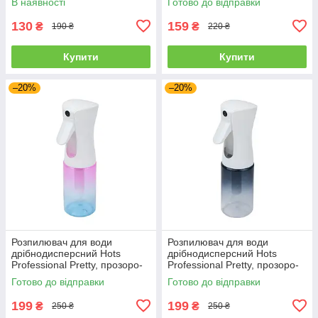
В наявності
Готово до відправки
130
159
₴
₴
190 ₴
220 ₴
Купити
Купити
–20%
–20%
Розпилювач для води
Розпилювач для води
дрібнодисперсний Hots
дрібнодисперсний Hots
Professional Pretty, прозоро-
Professional Pretty, прозоро-
кольоровий, 300 мл (HP4004-
блакитний, 300 мл (HP4004-
Готово до відправки
Готово до відправки
CO)
BLU)
199
199
₴
₴
250 ₴
250 ₴