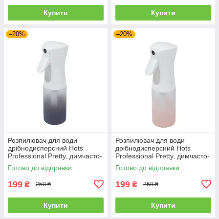
Купити
Купити
–20%
–20%
Розпилювач для води
Розпилювач для води
дрібнодисперсний Hots
дрібнодисперсний Hots
Professional Pretty, димчасто-
Professional Pretty, димчасто-
сірий, 300 мл (HP4004-GRE)
кораловий, 300 мл (HP4004-
Готово до відправки
Готово до відправки
CRL)
199
199
₴
₴
250 ₴
250 ₴
Купити
Купити