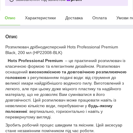
Опис
Характеристики
Доставка
Оплата
Умови п
Опис
Розпилювач дрібнодисперсний Hots Professional Premium
Black, 200 мл (HP22008-BLK)
Hots Professional Premium
– це практичний розпилювач із
класичною формою та елегантним дизайном. Розпилювач
оснащений
високоякісною та довговічною розпилюючою
головкою
з регулюванням подачі води: від струменя до
великої хмари найдрібнішого водяного пилу. Виготовлений з
легкого, але при цьому дуже міцного пластику та надійного
матеріалу, що не дозволяє Вам сумніватися в його
довговічності. Цей розпилювач може працювати навіть із
невеликою кількістю води, перебуваючи у
будь-якому
положенні
: вертикально, горизонтально і навіть у
перевернутому вигляді.
Зробить робочий процес швидким та якісним. Цей аксесуар
стане незамінним помічником під час роботи.