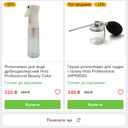
–15%
Топ продажів
–13%
Розпилювач для води
Груша-розпилювач для пудри
дрібнодисперсний Hots
і тальку Hots Professional
Professional Beauty Color
(HP99830)
прозорий, 350 мл (HP22004-
Готово до відправки
Готово до відправки
BC)
220
349
₴
₴
260 ₴
399 ₴
Купити
Купити
Показати ще