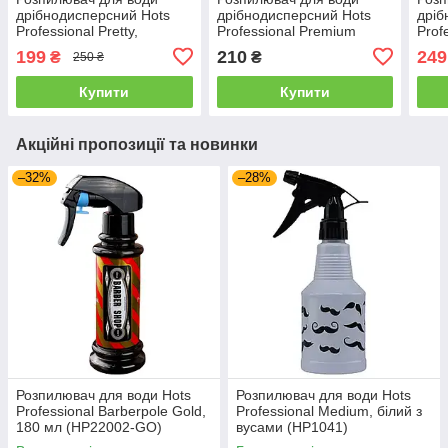
дрібнодисперсний Hots
дрібнодисперсний Hots
дріб
Professional Pretty,
Professional Premium
Prof
прозоро-блакитний, 300
Transparent, 200 мл
350 
199
210
249
₴
₴
250 ₴
мл (HP4004-BLU)
(HP22008-TRS)
Купити
Купити
Акційні пропозиції та новинки
–32%
–28%
Розпилювач для води Hots
Розпилювач для води Hots
Professional Barberpole Gold,
Professional Medium, білий з
180 мл (HP22002-GO)
вусами (HP1041)