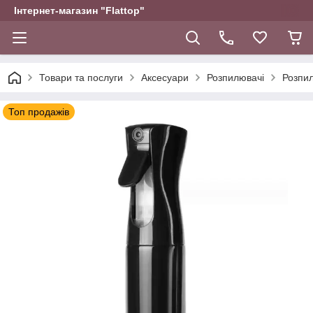
Інтернет-магазин "Flattop"
Товари та послуги
Аксесуари
Розпилювачі
Розпил
Топ продажів