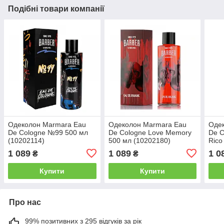
Подібні товари компанії
Одеколон Marmara Eau
Одеколон Marmara Eau
Оде
De Cologne №99 500 мл
De Cologne Love Memory
De C
(10202114)
500 мл (10202180)
Rico
(102
1 089
1 089
1 0
₴
₴
Купити
Купити
Про нас
99% позитивних з 295 відгуків за рік