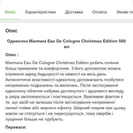
Опис
Характеристики
Доставка
Оплата
Умови п
Опис
Одеколон Marmara Eau De Cologne Christmas Edition 500
мл
Опис :
Marmara Eau De Cologne Christmas Edition робить гоління
більш приємним та комфортним. З його допомогою можна
отримати заряд бадьорості та свіжості на весь день.
Антисептичні властивості одеколону допомагають позбутися
неприємних подразнень та висипань. Після застосування
одеколону обличчя набуває доглянутого і здорового вигляду,
а шкіра заспокоюється і пом'якшується. Важливим фактом є
те, що засіб не залишає після застосування неприємної
липкої плівки або жирного ефекту. Шкірний покрив при цьому
зовсім не стягується і не пересушується, тому свербіж і
лущення більше не турбують.
Переваги: