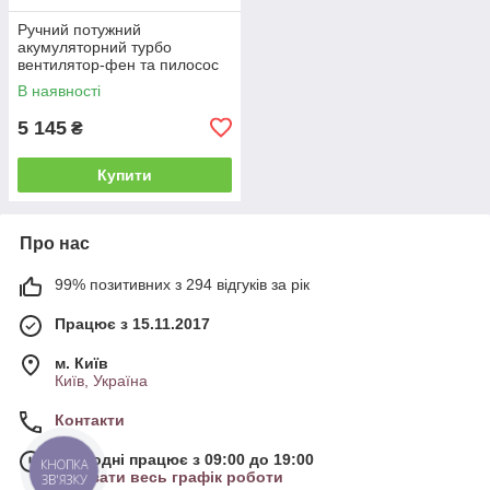
Ручний потужний
акумуляторний турбо
вентилятор-фен та пилосос
Gamma Piu 2in1 Blowvac,
В наявності
холодний потік повітря
(GPBWV)
5 145
₴
Купити
Про нас
99% позитивних з 294 відгуків за рік
Працює з 15.11.2017
м. Київ
Київ, Україна
Контакти
Сьогодні працює з 09:00 до 19:00
КНОПКА
Показати весь графік роботи
ЗВ'ЯЗКУ