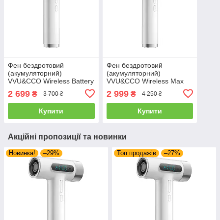
Фен бездротовий
Фен бездротовий
(акумуляторний)
(акумуляторний)
VVU&CCO Wireless Battery
VVU&CCO Wireless Max
15600 mAh, White (CFJ-
Battery 27000 mAh, White
2 699
2 999
₴
₴
3 700 ₴
4 250 ₴
5S)
(CFJ-5P-WT)
Купити
Купити
Акційні пропозиції та новинки
Новинка!
–29%
Топ продажів
–27%