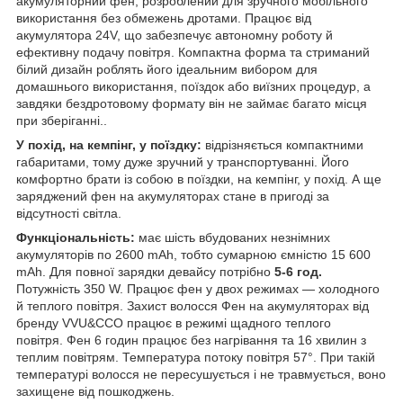
акумуляторний фен, розроблений для зручного мобільного
використання без обмежень дротами. Працює від
акумулятора 24V, що забезпечує автономну роботу й
ефективну подачу повітря. Компактна форма та стриманий
білий дизайн роблять його ідеальним вибором для
домашнього використання, поїздок або виїзних процедур, а
завдяки бездротовому формату він не займає багато місця
при зберіганні..
У похід, на кемпінг, у поїздку:
відрізняється компактними
габаритами, тому дуже зручний у транспортуванні. Його
комфортно брати із собою в поїздки, на кемпінг, у похід. А ще
заряджений фен на акумуляторах стане в пригоді за
відсутності світла.
Функціональність:
має шість вбудованих незнімних
акумуляторів по 2600 mAh, тобто сумарною ємністю 15 600
mAh. Для повної зарядки девайсу потрібно
5-6 год.
Потужність 350 W. Працює фен у двох режимах — холодного
й теплого повітря. Захист волосся Фен на акумуляторах від
бренду VVU&CCO працює в режимі щадного теплого
повітря. Фен 6 годин працює без нагрівання та 16 хвилин з
теплим повітрям. Температура потоку повітря 57°. При такій
температурі волосся не пересушується і не травмується, воно
захищене від пошкоджень.