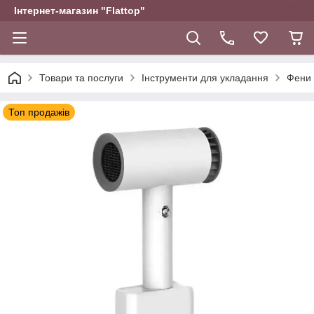
Інтернет-магазин "Flattop"
Товари та послуги
Інструменти для укладання
Фени 
Топ продажів