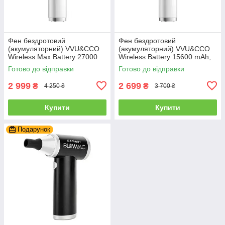
Фен бездротовий
Фен бездротовий
(акумуляторний) VVU&CCO
(акумуляторний) VVU&CCO
Wireless Max Battery 27000
Wireless Battery 15600 mAh,
mAh, White (CFJ-5P-WT)
White (CFJ-5S)
Готово до відправки
Готово до відправки
2 999
2 699
₴
₴
4 250 ₴
3 700 ₴
Купити
Купити
Подарунок