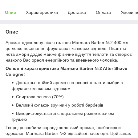
Опис
Характеристики
Доставка
Оплата
Умови п
Опис
Аромат одеколону після гоління Marmara Barber №2 400 мл -
це легке поєднання фруктових і квіткових відтінків. Пікантна
нота амбри додає майже фізичне відчуття теплоти та створює
навколо Вас ореол енергійного та впевненого чоловіка.
Основні характеристики Marmara Barber №2 After Shave
Cologne:
Достатньо стійкий аромат на основі теплоти амбри з
фруктово-квітковим відтінком
Спиртова основа (70%)
Великий флакон зручний у роботі барберів
Використовується зі спеціальним розпилювачем-
грушею
Творці розробили справді чоловічий аромат, позбавивши
одеколон Marmara Barber №2 від зайвої насолоди. Цей запах