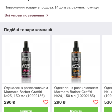
Повернення товару впродовж 14 днів за рахунок покупця
Всі умови повернення
Подібні товари компанії
Одеколон з розпилювачем
Одеколон з розпилювачем
Одек
Marmara Barber Graffiti
Marmara Barber Graffiti
№1 4
№25, 150 мл (10202186)
№24, 150 мл (10202185)
(102
290
290
530
₴
₴
Купити
Купити