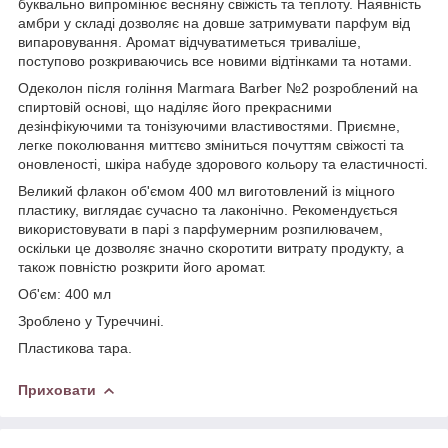
буквально випромінює весняну свіжість та теплоту. Наявність
амбри у складі дозволяє на довше затримувати парфум від
випаровування. Аромат відчуватиметься триваліше,
поступово розкриваючись все новими відтінками та нотами.
Одеколон після гоління Marmara Barber №2 розроблений на
спиртовій основі, що наділяє його прекрасними
дезінфікуючими та тонізуючими властивостями. Приємне,
легке поколювання миттєво зміниться почуттям свіжості та
оновленості, шкіра набуде здорового кольору та еластичності.
Великий флакон об'ємом 400 мл виготовлений із міцного
пластику, виглядає сучасно та лаконічно. Рекомендується
використовувати в парі з парфумерним розпилювачем,
оскільки це дозволяє значно скоротити витрату продукту, а
також повністю розкрити його аромат.
Об'єм: 400 мл
Зроблено у Туреччині.
Пластикова тара.
Приховати