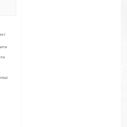
лект
нити
ати
ніші