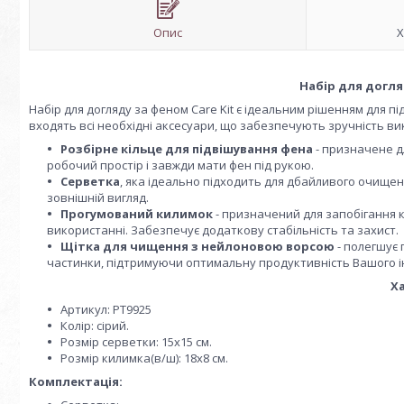
Опис
Х
Набір для догляд
Набір для догляду за феном Care Kit є ідеальним рішенням для п
входять всі необхідні аксесуари, що забезпечують зручність в
Розбірне кільце для підвішування фена
- призначене д
робочий простір і завжди мати фен під рукою.
Серветка
, яка ідеально підходить для дбайливого очищен
зовнішній вигляд.
Прогумований килимок
- призначений для запобігання
використанні. Забезпечує додаткову стабільність та захист.
Щітка для чищення з нейлоновою ворсою
- полегшує 
частинки, підтримуючи оптимальну продуктивність Вашого і
Х
Артикул: PT9925
Колір: сірий.
Розмір серветки: 15х15 см.
Розмір килимка(в/ш): 18х8 см.
Комплектація: