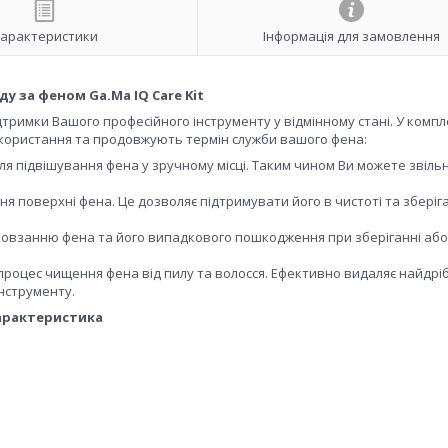
арактеристики
Інформація для замовлення
у за феном Ga.Ma IQ Care Kit
ідтримки Вашого професійного інструменту у відмінному стані. У комп
икористання та продовжують термін служби вашого фена:
ля підвішування фена у зручному місці. Таким чином Ви можете звіль
ня поверхні фена. Це дозволяє підтримувати його в чистоті та зберіг
 ковзанню фена та його випадкового пошкодження при зберіганні або
процес чищення фена від пилу та волосся. Ефективно видаляє найдріб
нструменту.
арактеристика