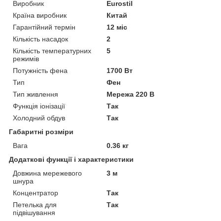
Виробник
Eurostil
Країна виробник
Китай
Гарантійний термін
12 міс
Кількість насадок
2
Кількість температурних
5
режимів
Потужність фена
1700 Вт
Тип
Фен
Тип живлення
Мережа 220 В
Функція іонізації
Так
Холодний обдув
Так
Габаритні розміри
Вага
0.36 кг
Додаткові функції і характеристики
Довжина мережевого
3 м
шнура
Концентратор
Так
Петелька для
Так
підвішування