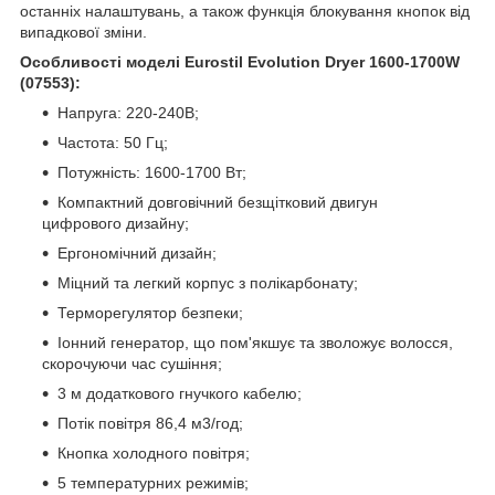
останніх налаштувань, а також функція блокування кнопок від
випадкової зміни.
Особливості моделі Eurostil Evolution Dryer 1600-1700W
(07553):
Напруга: 220-240В;
Частота: 50 Гц;
Потужність: 1600-1700 Вт;
Компактний довговічний безщітковий двигун
цифрового дизайну;
Ергономічний дизайн;
Міцний та легкий корпус з полікарбонату;
Терморегулятор безпеки;
Іонний генератор, що пом'якшує та зволожує волосся,
скорочуючи час сушіння;
3 м додаткового гнучкого кабелю;
Потік повітря 86,4 м3/год;
Кнопка холодного повітря;
5 температурних режимів;