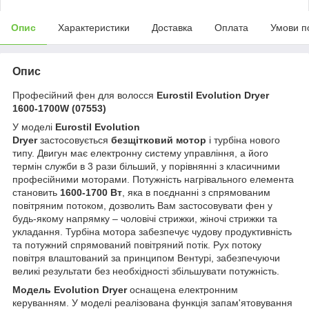
Опис
Характеристики
Доставка
Оплата
Умови п
Опис
Професійний фен для волосся
Eurostil Evolution Dryer
1600-1700W (07553)
У моделі
Eurostil Evolution
Dryer
застосовується
безщітковий мотор
і турбіна нового
типу. Двигун має електронну систему управління, а його
термін служби в 3 рази більший, у порівнянні з класичними
професійними моторами. Потужність нагрівального елемента
становить
1600-1700 Вт
, яка в поєднанні з спрямованим
повітряним потоком, дозволить Вам застосовувати фен у
будь-якому напрямку – чоловічі стрижки, жіночі стрижки та
укладання. Турбіна мотора забезпечує чудову продуктивність
та потужний спрямований повітряний потік. Рух потоку
повітря влаштований за принципом Вентурі, забезпечуючи
великі результати без необхідності збільшувати потужність.
Модель Evolution Dryer
оснащена електронним
керуванням. У моделі реалізована функція запам'ятовування