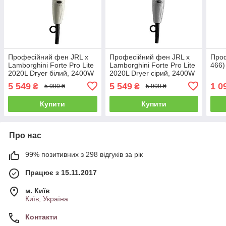
Професійний фен JRL x
Професійний фен JRL x
Проф
Lamborghini Forte Pro Lite
Lamborghini Forte Pro Lite
466)
2020L Dryer білий, 2400W
2020L Dryer сірий, 2400W
(JRL-FP2020L-W)
(JRL-FP2020L-S)
5 549
5 549
1 0
₴
₴
5 999 ₴
5 999 ₴
Купити
Купити
Про нас
99% позитивних з 298 відгуків за рік
Працює з 15.11.2017
м. Київ
Київ, Україна
Контакти