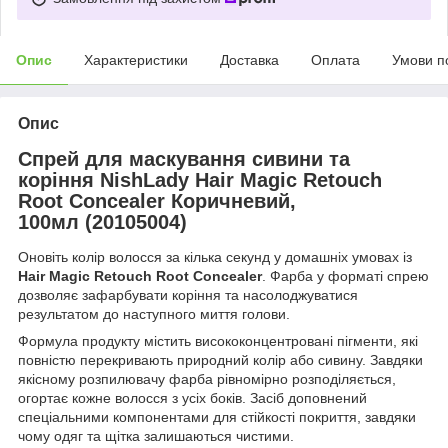
Опис
Характеристики
Доставка
Оплата
Умови п
Опис
Спрей для маскування сивини та
коріння NishLady Hair Magic Retouch
Root Concealer Коричневий,
100мл (20105004)
Оновіть колір волосся за кілька секунд у домашніх умовах із
Hair Magic Retouch Root Concealer
. Фарба у форматі спрею
дозволяє зафарбувати коріння та насолоджуватися
результатом до наступного миття голови.
Формула продукту містить висококонцентровані пігменти, які
повністю перекривають природний колір або сивину. Завдяки
якісному розпилювачу фарба рівномірно розподіляється,
огортає кожне волосся з усіх боків. Засіб доповнений
спеціальними компонентами для стійкості покриття, завдяки
чому одяг та щітка залишаються чистими.