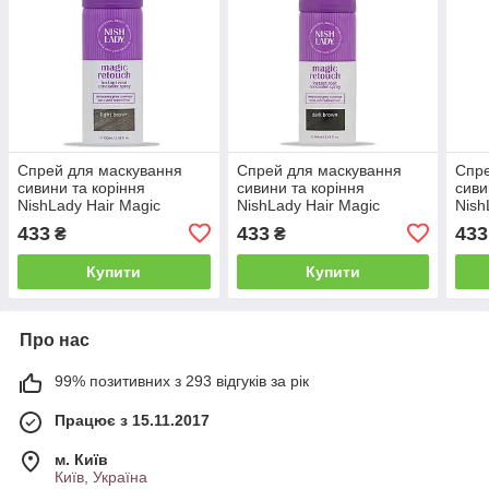
Спрей для маскування
Спрей для маскування
Спре
сивини та коріння
сивини та коріння
сиви
NishLady Hair Magic
NishLady Hair Magic
Nish
Retouch Root Concealer
Retouch Root Concealer
Reto
433
433
433
₴
₴
Світло-коричневий, 100мл
Темно-коричневий, 100мл
Чорн
(20105002)
(20105003)
(201
Купити
Купити
Про нас
99% позитивних з 293 відгуків за рік
Працює з 15.11.2017
м. Київ
Київ, Україна