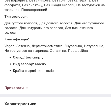
Без парафінів, Без силіконів, Без солі, Без сульфатів, Без
фосфатів, Без силікону, Без шкоди екології, Не тестуються на
тваринах, Гіпоалергенний
Тип волосся:
Для густого волосся, Для довгого волосся, Для неслухняного
волосся, Для натурального волосся, Для виснаженого
волосся
Класифікація:
Vegan, Аптечна, Дерматокосметика, Лікувальна, Натуральна,
Не тестується на тваринах, Органічна, Професійна
Склад:
Без спирту
Вид засобу:
Масло
Країна виробник:
Італія
Приховати
Характеристики