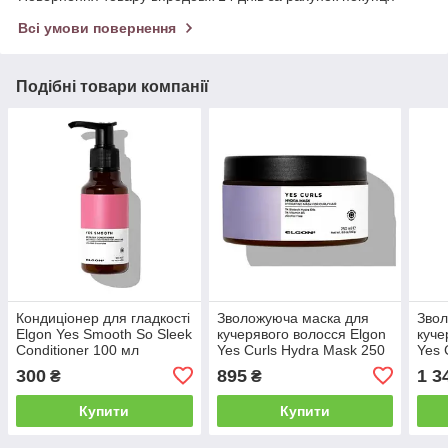
Всі умови повернення
Подібні товари компанії
Кондиціонер для гладкості
Зволожуюча маска для
Звол
Elgon Yes Smooth So Sleek
кучерявого волосся Elgon
куче
Conditioner 100 мл
Yes Curls Hydra Mask 250
Yes 
(451313)
мл (450286)
мл (
300
895
1 3
₴
₴
Купити
Купити