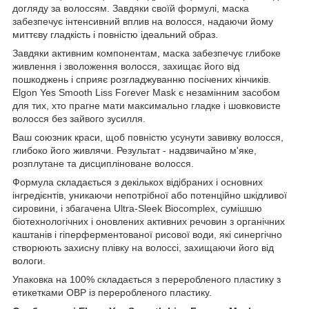
догляду за волоссям. Завдяки своїй формулі, маска
забезпечує інтенсивний вплив на волосся, надаючи йому
миттєву гладкість і повністю ідеальний образ.
Завдяки активним компонентам, маска забезпечує глибоке
живлення і зволоження волосся, захищає його від
пошкоджень і сприяє розгладжуванню посічених кінчиків.
Elgon Yes Smooth Liss Forever Mask є незамінним засобом
для тих, хто прагне мати максимально гладке і шовковисте
волосся без зайвого зусилля.
Ваш союзник краси, щоб повністю усунути завивку волосся,
глибоко його живлячи. Результат - надзвичайно м'яке,
розплутане та дисципліноване волосся.
Формула складається з декількох відібраних і основних
інгредієнтів, уникаючи непотрібної або потенційно шкідливої
сировини, і збагачена Ultra-Sleek Biocomplex, сумішшю
біотехнологічних і оновлених активних речовин з органічних
каштанів і гіперферментованої рисової води, які синергічно
створюють захисну плівку на волоссі, захищаючи його від
вологи.
Упаковка на 100% складається з переробленого пластику з
етикетками OBP із переробленого пластику.