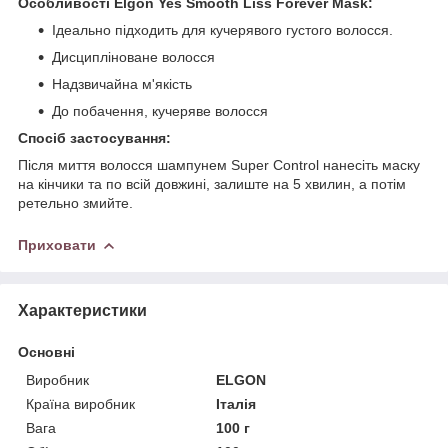
Особливості Elgon Yes Smooth Liss Forever Mask:
Ідеально підходить для кучерявого густого волосся.
Дисципліноване волосся
Надзвичайна м'якість
До побачення, кучеряве волосся
Спосіб застосування:
Після миття волосся шампунем Super Control нанесіть маску
на кінчики та по всій довжині, залиште на 5 хвилин, а потім
ретельно змийте.
Приховати
Характеристики
Основні
Виробник
ELGON
Країна виробник
Італія
Вага
100 г