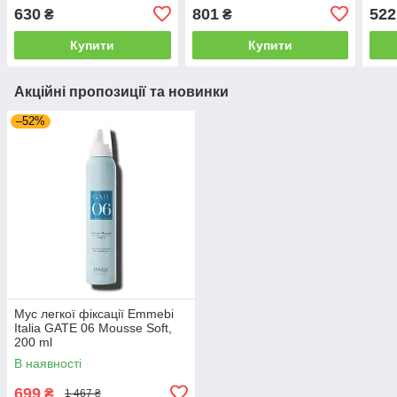
мл (TG41)
(1021022)
630
801
522
₴
₴
Купити
Купити
Акційні пропозиції та новинки
–52%
Мус легкої фіксації Emmebi
Italia GATE 06 Mousse Soft,
200 ml
В наявності
699
₴
1 467 ₴