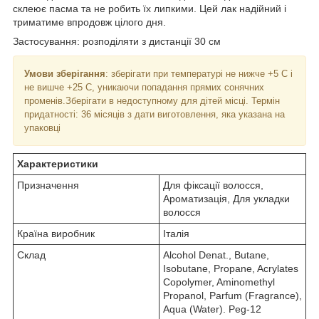
склеює пасма та не робить їх липкими. Цей лак надійний і
триматиме впродовж цілого дня.
Застосування: розподiляти з дистанції 30 см
Умови зберігання
: зберігати при температурі не нижче +5 С і
не вишче +25 С, уникаючи попадання прямих сонячних
променів.Зберігати в недоступному для дітей місці. Термін
придатності: 36 місяців з дати виготовлення, яка указана на
упаковці
Характеристики
Призначення
Для фіксації волосся,
Ароматизація, Для укладки
волосся
Країна виробник
Італія
Склад
Alcohol Denat., Butane,
Isobutane, Propane, Acrylates
Copolymer, Aminomethyl
Propanol, Parfum (Fragrance),
Aqua (Water). Peg-12