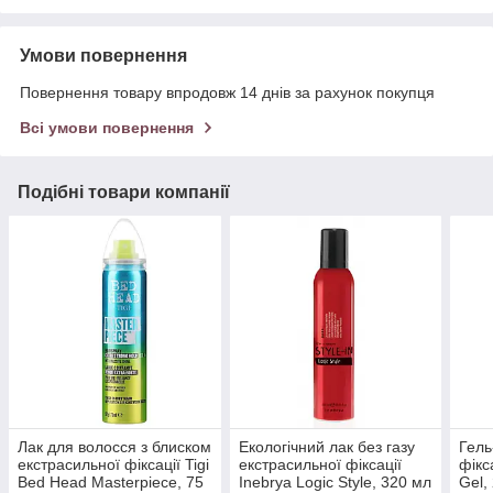
Умови повернення
Повернення товару впродовж 14 днів за рахунок покупця
Всі умови повернення
Подібні товари компанії
Лак для волосся з блиском
Екологічний лак без газу
Гель
екстрасильної фіксації Tigi
екстрасильної фіксації
фікс
Bed Head Masterpiece, 75
Inebrya Logic Style, 320 мл
Gel,