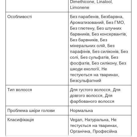
Dimethicone, Linalool,
Limonene
Особливості
Без парабенів, Безбарвна,
Ароматизований, Без ГМО,
Без глютену, Без штучних
барвників, Без консервантів,
Без барвників, Без
мінеральних олій, Без
парафінів, Без силіконів, Без
солі, Без сульфатів, Без
фосфатів, Без силікону, Без
шкоди екології, Не
тестуються на тваринах,
Безсульфатний
Тип волосся
Для густого волосся, Для
довгого волосся, Для
фарбованого волосся
Проблема шкіри голови
Нормальна
Класифікація
Vegan, Натуральна, Не
тестується на тваринах,
Органічна, Професійна