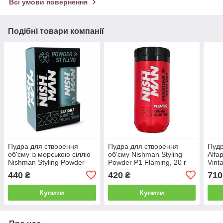
Всі умови повернення
Подібні товари компанії
Пудра для створення
Пудра для створення
Пудр
об'єму із морською сіллю
об'єму Nishman Styling
Alfap
Nishman Styling Powder
Powder P1 Flaming, 20 г
Vint
X5, 20 г (10702025)
(10702018)
440
420
710
₴
₴
Купити
Купити