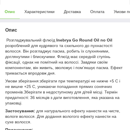
Опис
Характеристики
Доставка
Оплата
Умови п
Опис
Розгладжувальний флюїд
Inebrya Go Round Oil no Oil
розроблений для кудрявого та схильного до пухнастості
волосся. Він розгладжує пасма, робить їх слухняними,
доглянутими і блискучими. Флюїд має середній ступінь
фіксації, однак не помітний на волоссі. Завдяки своїм
компонентам, він живить, зволожує і пом’якшує пасма. Ефект
тримається впродовж дня.
Умови зберігання:зберігати при температурі не нижче +5 С і
не вишче +25 С, уникаючи попадання прямих сонячних
променів.Зберігати в недоступному для дітей місці. Термін
придатності: 36 місяців з дати виготовлення, яка указана на
упаковці.
Застосування:
для натурального ефекту нанести на чисте,
вологе волосся. Для додання вологого ефекту нанести на
сухе волосся.
Призначення: