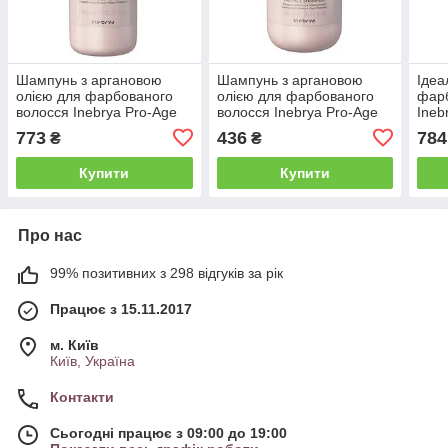
Шампунь з аргановою
Шампунь з аргановою
Ідеа
олією для фарбованого
олією для фарбованого
фарб
волосся Inebrya Pro-Age
волосся Inebrya Pro-Age
Ineb
Shampoo Argan Oil, 1000
Shampoo Argan Oil, 300
Sham
773
436
784
₴
₴
мл (1026330)
мл (1026329)
(102
Купити
Купити
Про нас
99% позитивних з 298 відгуків за рік
Працює з 15.11.2017
м. Київ
Київ, Україна
Контакти
Сьогодні працює з 09:00 до 19:00