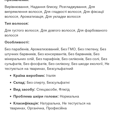
Вирівнювання, Надання блиску, Розгладжування, Для
випрямлення волосся, Для гладкості волосся, Для фіксації
волосся, Ароматизація, Для укладки волосся
Тип волосся:
Для густого волосся, Для довгого волосся, Для фарбованого
волосся
Особливості:
Без парабенів, Ароматизований, Без ГМО, Без глютену, Без
штучних барвників, Без консервантів, Без барвників, Без
мінеральних олій, Без парафінів, Без силіконів, Без солі, Без
сульфатів, Без фосфатів, Без силікону, Без шкоди екології, Не
тестуються на тваринах, Безсульфатний
Країна виробник:
Італія
Склад:
Без спирту, Безсульфатні
Вид засобу:
Спецзасоби, Флюїд
Проблема шкіри голови:
Нормальна
Класифікація:
Натуральна, Не тестується на
тваринах, Органічна, Професійна