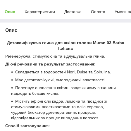
Опис
Характеристики
Доставка
Оплата
Умови п
Опис
Детоксифікуюча глина для шкіри голови Muran 03 Barba
Italiana
Регенеруюча, стимулююча та відлущувальна глина.
Діючі речовини та результат застосування:
Складається з водоростей Nori, Dulse та Spirulina.
Має детоксифікуючі, омолоджуючі властивості.
Полегшує оновлення клітин, завдяки чому в тканини
надходить більше кисню.
Містить ефірні олії кедра, лимона та гвоздики зі
стимулюючими властивостями та олію сереноа,
чудовий блокатор дегенеративних процесів,
відповідальних за процес випадання волосся.
Спосіб застосування: