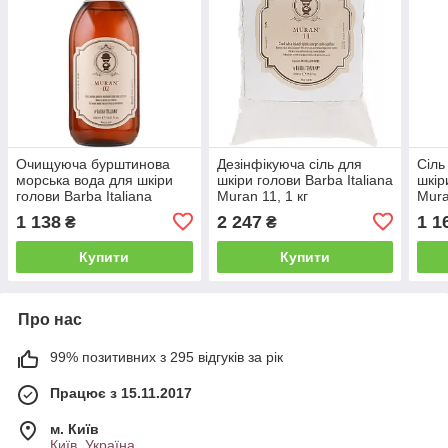
Очищуюча бурштинова
Дезінфікуюча сіль для
Сіль
морська вода для шкіри
шкіри голови Barba Italiana
шкір
голови Barba Italiana
Muran 11, 1 кг
Mura
Muran 02, 500 ml (BI77777
(BI77000BIG)
(BI0
1 138
2 247
1 1
₴
₴
M)
Купити
Купити
Про нас
99% позитивних з 295 відгуків за рік
Працює з 15.11.2017
м. Київ
Київ, Україна