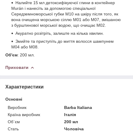
Налийте 15 мл детоксифікуючої глини в контейнер
Murán і нанесіть за допомогою спеціальної
Середземноморської губки M10 на шкіру після того, як
вона очищена морською сіллю M01 або M07, змішаною
з бурштинової морської водою, що очищає M02.
Акуратно розітріть, залиште на кілька хвилин.
Змийте та приступіть до миття волосся шампунем
M04 або M08.
Об'єм
: 200 мл.
Приховати
Характеристики
Основні
Виробник
Barba Italiana
Країна виробник
Італія
Об`єм
200 мл
Стать
Чоловіча